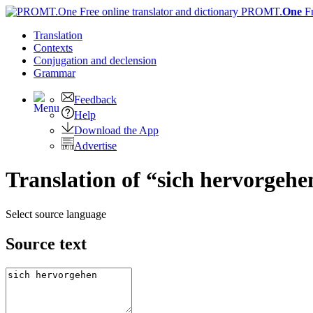
PROMT.
One
F
Translation
Contexts
Conjugation
and declension
Grammar
Feedback
Help
Download the App
Advertise
Translation of “sich hervorgehe
Select source language
Source text