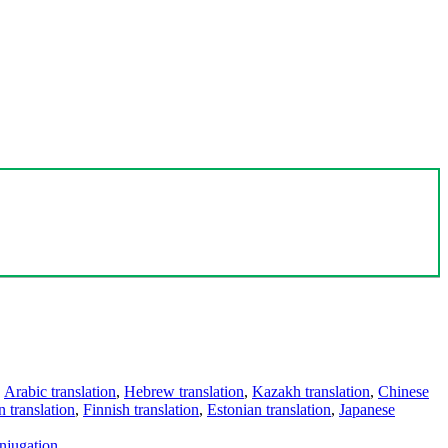
,
Arabic translation
,
Hebrew translation
,
Kazakh translation
,
Chinese
 translation
,
Finnish translation
,
Estonian translation
,
Japanese
njugation
.