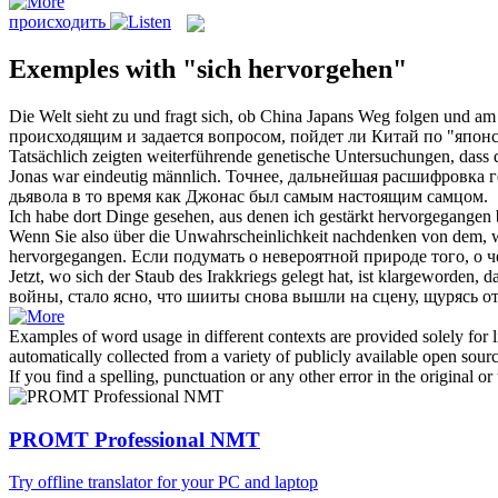
происходить
Exemples with "sich hervorgehen"
Die Welt sieht zu und fragt
sich
, ob China Japans Weg folgen und am
происходящим
и задается вопросом, пойдет ли Китай по "япо
Tatsächlich zeigten weiterführende genetische Untersuchungen, dass 
Jonas war eindeutig männlich.
Точнее, дальнейшая расшифровка г
дьявола в то время как Джонас был самым настоящим самцом.
Ich habe dort Dinge gesehen, aus denen ich gestärkt
hervorgegangen
Wenn Sie also über die Unwahrscheinlichkeit nachdenken von dem, wa
hervorgegangen
.
Если подумать о невероятной природе того, о 
Jetzt, wo sich der Staub des Irakkriegs gelegt hat, ist klargeworden,
войны, стало ясно, что шииты снова
вышли
на сцену, щурясь о
Examples of word usage in different contexts are provided solely for l
automatically collected from a variety of publicly available open sour
If you find a spelling, punctuation or any other error in the original o
PROMT Professional NMT
Try offline translator for your PC and laptop