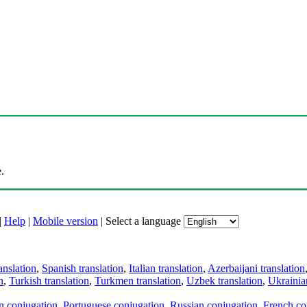
.
|
Help
|
Mobile version
|
Select a language
anslation
,
Spanish translation
,
Italian translation
,
Azerbaijani translation
n
,
Turkish translation
,
Turkmen translation
,
Uzbek translation
,
Ukrainian
an conjugation
,
Portuguese conjugation
,
Russian conjugation
,
French co