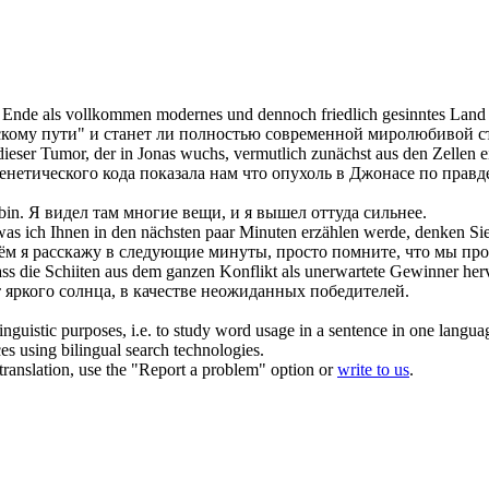
 Ende als vollkommen modernes und dennoch friedlich gesinntes Land
нскому пути" и станет ли полностью современной миролюбивой с
dieser Tumor, der in Jonas wuchs, vermutlich zunächst aus den Zellen
енетического кода показала нам что опухоль в Джонасе по прав
bin.
Я видел там многие вещи, и я
вышел
оттуда сильнее.
s ich Ihnen in den nächsten paar Minuten erzählen werde, denken Sie 
чём я расскажу в следующие минуты, просто помните, что мы
пр
 dass die Schiiten aus dem ganzen Konflikt als unerwartete Gewinner
her
т яркого солнца, в качестве неожиданных победителей.
inguistic purposes, i.e. to study word usage in a sentence in one langua
ces using bilingual search technologies.
r translation, use the "Report a problem" option or
write to us
.