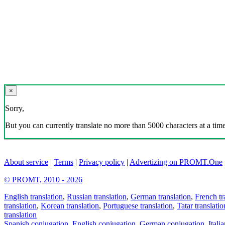
×
Sorry,
But you can currently translate no more than 5000 characters at a time
About service
|
Terms
|
Privacy policy
|
Advertizing on PROMT.One
© PROMT, 2010 - 2026
English translation
,
Russian translation
,
German translation
,
French tr
translation
,
Korean translation
,
Portuguese translation
,
Tatar translatio
translation
Spanish conjugation
,
English conjugation
,
German conjugation
,
Itali