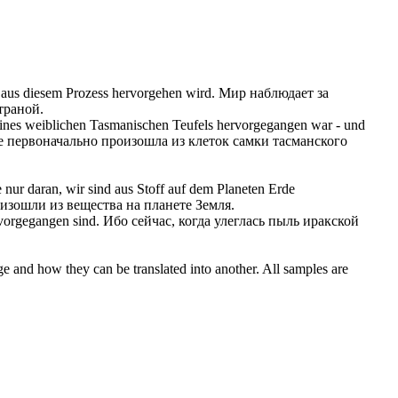
 aus diesem Prozess
hervorgehen
wird.
Мир наблюдает за
траной.
 eines weiblichen Tasmanischen Teufels
hervorgegangen
war - und
де первоначально
произошла
из клеток самки тасманского
nur daran, wir sind aus Stoff auf dem Planeten Erde
оизошли
из вещества на планете Земля.
vorgegangen
sind.
Ибо сейчас, когда улеглась пыль иракской
ge and how they can be translated into another. All samples are