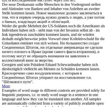
пусть воссоединение наступит через 100 лет.
Der neue Denkansatz sollte Menschen in den Vordergrund stellen
und Aktionäre von Banken und Inhaber von Anleihen an zweiter
Stelle
kommen lassen
.
Новое мышление должно заключаться в
том, что в первую очередь нужно думать о людях, а уже потом
о банках, владельцах акций и облигаций.
Weder die große Mehrheit der US-Soldaten noch die Amerikaner als
Individuen haben sich - sieht man von der Invasion selbst ab - im
Irak irgendetwas zuschulden
kommen lassen
, und sie würden
deshalb möglicherweise jeden Vorwurf einer Kollektivschuld für die
Gräueltaten entrüstet von sich weisen.
Ни большинство солдат
Соединенных Штатов, ни отдельные американцы не сделали
ничего плохого в Ираке (кроме самого факта вторжения), и
поэтому могут не обращать внимания на заявления о
коллективной вине за зверства.
Georgien und sein Präsident Eduard Schewardnadse haben
sich
diesbezüglich vielleicht am Meisten zu Schulden
kommen lassen
.
Красноречиво само воодушевление, с которым в
Соединённых Штатах упирают на восстановление т.н.
"Шёлкового пути".
More
Examples of word usage in different contexts are provided solely for
linguistic purposes, i.e. to study word usage in a sentence in one
language and how they can be translated into another. All samples
are automatically collected from a variety of publicly available open