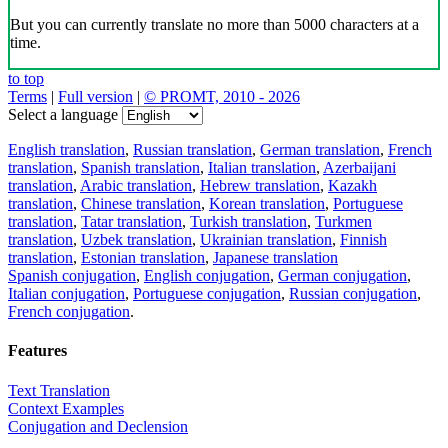
But you can currently translate no more than 5000 characters at a
time.
to top
Terms
|
Full version
|
© PROMT, 2010 - 2026
Select a language
English translation
,
Russian translation
,
German translation
,
French
translation
,
Spanish translation
,
Italian translation
,
Azerbaijani
translation
,
Arabic translation
,
Hebrew translation
,
Kazakh
translation
,
Chinese translation
,
Korean translation
,
Portuguese
translation
,
Tatar translation
,
Turkish translation
,
Turkmen
translation
,
Uzbek translation
,
Ukrainian translation
,
Finnish
translation
,
Estonian translation
,
Japanese translation
Spanish conjugation
,
English conjugation
,
German conjugation
,
Italian conjugation
,
Portuguese conjugation
,
Russian conjugation
,
French conjugation
.
Features
Text Translation
Context Examples
Conjugation and Declension