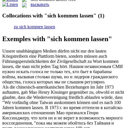
вызывать
Collocations with "sich kommen lassen"
(1)
zu sich kommen lassen
Exemples with "sich kommen lassen"
Unsere unabhängigen Medien dürfen nicht nur den lauten
Kriegstreibern eine Plattform bieten, sondern müssen auch
Führungspersönlichkeiten der Zivilgesellschaft zu Wort
kommen
lassen
, die man nicht jeden Tag hört.
Нашим независимым СМИ
нужно искать голоса не только тех, кто бьет в барабаны
войны,
вызывая
столько шума, но и лидеров гражданского
общества, голоса которых мы не слышим регулярно.
Als die chinesisch-amerikanischen Beziehungen im Jahr 1973
auftauten, gab Mao Henry Kissinger gegenüber zu, obwohl er nicht
glaubte, dass die Wiedervereinigung friedlich ablaufen würde, dass
"Wir vorläufig ohne Taiwan auskommen können und es nach 100
Jahren
kommen lassen
.
В 1973 г. во время оттепели в китайско-
американских отношениях Мао признался Генри
Киссинджеру, что хотя он и не верит в возможность мирного
воссоединения, "пока мы можем обойтись без Тайваня и