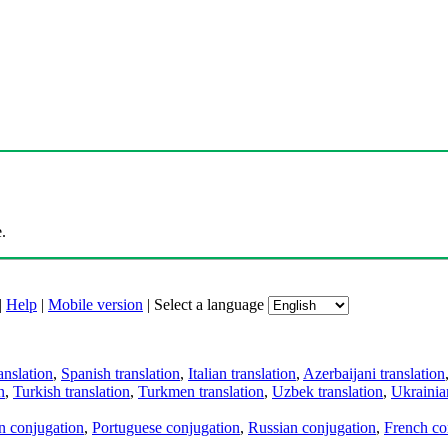
.
|
Help
|
Mobile version
|
Select a language
anslation
,
Spanish translation
,
Italian translation
,
Azerbaijani translation
n
,
Turkish translation
,
Turkmen translation
,
Uzbek translation
,
Ukrainian
an conjugation
,
Portuguese conjugation
,
Russian conjugation
,
French co