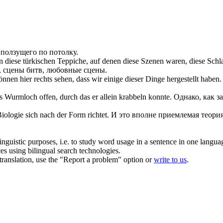
,
ползущего
по потолку.
an diese türkischen Teppiche, auf denen diese Szenen waren, diese Schl
, сцены битв, любовные сцены.
nnen hier rechts sehen, dass wir einige dieser Dinge hergestellt haben.
les Wurmloch offen, durch das er allein
krabbeln
konnte.
Однако, как з
 Biologie
sich
nach der Form richtet.
И это вполне приемлемая теория
inguistic purposes, i.e. to study word usage in a sentence in one langua
ces using bilingual search technologies.
r translation, use the "Report a problem" option or
write to us
.