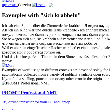
щекотать
(kitzeln)
Exemples with "sich krabbeln"
Ich sah eine Spinne über die Zimmerdecke
krabbeln
.
Я видел паука
Als ich ein Kind war und durchs Haus
krabbelte
- ich erinnere mich 
дому, я помню, там были турецкие ковры, и на них были сцены
Sie bewegen
sich
alle, sie
krabbeln
auf verschiedene Arten, und Sie kö
что мы на самом деле создали несколько из этих роботов
Weil er aber ein eingefleischter Hacher war, ließ er ein kleines digita
которую мог пробраться только он.
Und das ist eine perfekte Theorie in dem Sinne, dass fast alles in der
форме.
Examples of word usage in different contexts are provided solely for l
automatically collected from a variety of publicly available open sour
If you find a spelling, punctuation or any other error in the original o
PROMT Professional NMT
Try offline translator for your PC and laptop