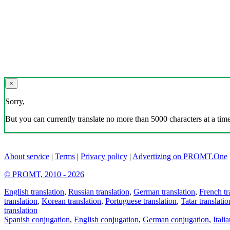
×
Sorry,
But you can currently translate no more than 5000 characters at a time
About service
|
Terms
|
Privacy policy
|
Advertizing on PROMT.One
© PROMT, 2010 - 2026
English translation
,
Russian translation
,
German translation
,
French tr
translation
,
Korean translation
,
Portuguese translation
,
Tatar translatio
translation
Spanish conjugation
,
English conjugation
,
German conjugation
,
Itali