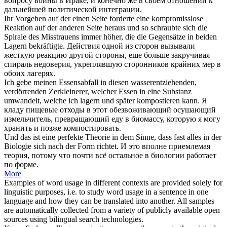
вопросу войны в Ираке, и конечно же в своем отношении к
дальнейшей политической интеграции.
Ihr Vorgehen auf der einen Seite forderte eine kompromisslose
Reaktion auf der anderen Seite heraus und so schraubte
sich
die
Spirale des Misstrauens immer höher, die die Gegensätze in beiden
Lagern
bekräftigte.
Действия одной из сторон вызывали
жесткую реакцию другой стороны, еще больше закручивая
спираль недоверия, укреплявшую сторонников крайних мер в
обоих
лагерях
.
Ich gebe meinen Essensabfall in diesen wasserentziehenden,
verdörrenden Zerkleinerer, welcher Essen in eine Substanz
umwandelt, welche ich
lagern
und später kompostieren kann.
Я
кладу пищевые отходы в этот обезвоживающий осушающий
измельчитель, превращающий еду в биомассу, которую я могу
хранить
и позже компостировать.
Und das ist eine perfekte Theorie in dem Sinne, dass fast alles in der
Biologie
sich
nach der Form richtet.
И это вполне приемлемая
теория, потому что почти всё остальное в биологии работает
по форме.
More
Examples of word usage in different contexts are provided solely for
linguistic purposes, i.e. to study word usage in a sentence in one
language and how they can be translated into another. All samples
are automatically collected from a variety of publicly available open
sources using bilingual search technologies.