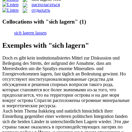
располагаться
отдыхать
Collocations with "sich lagern"
(1)
sich lagern lassen
Exemples with "sich lagern"
Doch es gibt kein institutionalisiertes Mittel zur Diskussion und
Beilegung des Streits, der aufgrund der Annahme, dass am
Meeresboden um die Spratlys enorme Mineralien- und
Energievorkommen
lagern
, fast täglich an Bedeutung gewinnt.
Но
отсутствуют институционализированные средства для
обсуждения и решения спорных вопросов такого рода,
которые становятся все более значимыми из-за того, что
предполагается, что на территории острова и на дне моря
вокруг острова Спратли
расположены
огромные минеральные
и энергетические ресурсы.
Auch beim Thema Irakkrieg und natürlich hinsichtlich ihrer
Einstellung gegenüber einer weiteren politischen Integration fanden
sich
die beiden Länder in unterschiedlichen
Lagern
wieder.
Эти две
страны также оказались в противодействующих
лагерях
по