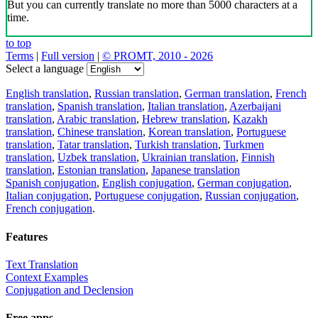
But you can currently translate no more than 5000 characters at a
time.
to top
Terms
|
Full version
|
© PROMT, 2010 - 2026
Select a language
English translation
,
Russian translation
,
German translation
,
French
translation
,
Spanish translation
,
Italian translation
,
Azerbaijani
translation
,
Arabic translation
,
Hebrew translation
,
Kazakh
translation
,
Chinese translation
,
Korean translation
,
Portuguese
translation
,
Tatar translation
,
Turkish translation
,
Turkmen
translation
,
Uzbek translation
,
Ukrainian translation
,
Finnish
translation
,
Estonian translation
,
Japanese translation
Spanish conjugation
,
English conjugation
,
German conjugation
,
Italian conjugation
,
Portuguese conjugation
,
Russian conjugation
,
French conjugation
.
Features
Text Translation
Context Examples
Conjugation and Declension
Free apps