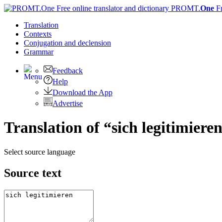
PROMT.
One
F
Translation
Contexts
Conjugation
and declension
Grammar
Feedback
Help
Download the App
Advertise
Translation of “sich legitimiere
Select source language
Source text