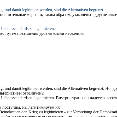
igt und damit
legitimiert
werden, sind die Alternativen begrenzt.
ополнительные меры - и, таким образом,
узаконены
- другие альт
er Lebensstandards zu
legitimieren
.
тво путем повышения уровня жизни населения.
igt und damit
legitimiert
werden, sind die Alternativen begrenzt.
Но, до
альтернативы ограничены.
er Lebensstandards zu
legitimieren
.
Внутри страны он надеется
легит
ак поступим, мы
легитимируем
их".
n Demokratien den Krieg zu
legitimieren
- zur Verbreitung der Demokrati
 войн демократическими государствами, с целью распространен