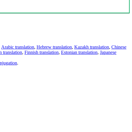
,
Arabic translation
,
Hebrew translation
,
Kazakh translation
,
Chinese
 translation
,
Finnish translation
,
Estonian translation
,
Japanese
njugation
.