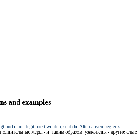
ions and examples
igt und damit
legitimiert
werden, sind die Alternativen begrenzt.
ополнительные меры - и, таким образом,
узаконены
- другие альт