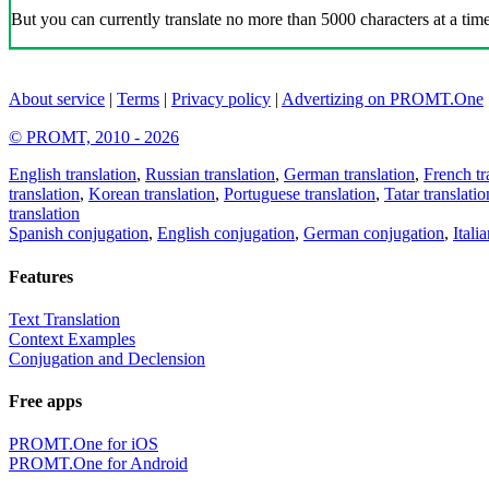
But you can currently translate no more than 5000 characters at a time
About service
|
Terms
|
Privacy policy
|
Advertizing on PROMT.One
© PROMT, 2010 - 2026
English translation
,
Russian translation
,
German translation
,
French tr
translation
,
Korean translation
,
Portuguese translation
,
Tatar translatio
translation
Spanish conjugation
,
English conjugation
,
German conjugation
,
Itali
Features
Text Translation
Context Examples
Conjugation and Declension
Free apps
PROMT.One for iOS
PROMT.One for Android