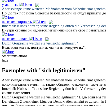
узаконить
Aber solange keine weiteren Maßnahmen vom Sicherheitsrat genehm
Но, до тех пор пока Советом Безопасности не будут приняты д
легитимизировать
Innerhalb Kubas hofft er, seine Regierung durch die Verbesserung d
Внутри страны он надеется
легитимизировать
свое правительс
легитимировать
Durch Gespräche werden sie vielleicht
legitimiert
."
Ведь если мы так поступим, мы
легитимируем
их".
other translations
1
hide
Exemples with "sich legitimieren"
Aber solange keine weiteren Maßnahmen vom Sicherheitsrat genehm
дополнительные меры - и, таким образом,
узаконены
- другие 
Innerhalb Kubas hofft er, seine Regierung durch die Verbesserung d
жизни населения.
Durch Gespräche werden sie vielleicht
legitimiert
."
Ведь если мы т
Der einzige Zweck einer Liga der Demokratien scheint es zu sein, i
похоже, будет заключаться в том, чтобы
узаконить
развязывание