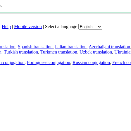
.
|
Help
|
Mobile version
|
Select a language
anslation
,
Spanish translation
,
Italian translation
,
Azerbaijani translation
n
,
Turkish translation
,
Turkmen translation
,
Uzbek translation
,
Ukrainian
an conjugation
,
Portuguese conjugation
,
Russian conjugation
,
French co