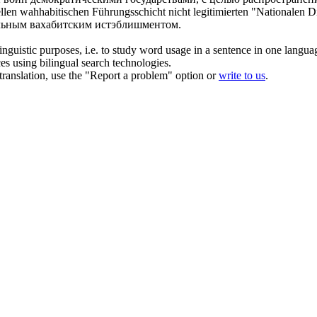
iellen wahhabitischen Führungsschicht nicht
legitimierten
"Nationalen Di
ьным вахабитским истэблишментом.
inguistic purposes, i.e. to study word usage in a sentence in one langua
ces using bilingual search technologies.
r translation, use the "Report a problem" option or
write to us
.