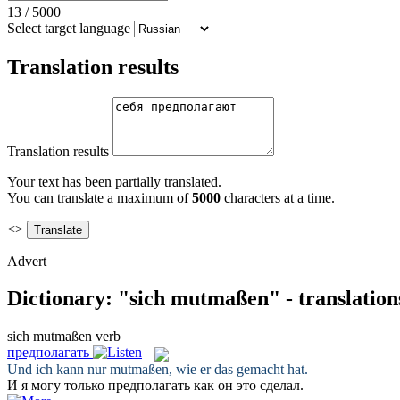
13
/
5000
Select target language
Translation results
Translation results
Your text has been partially translated.
You can translate a maximum of
5000
characters at a time.
<>
Advert
Dictionary: "sich mutmaßen" - translatio
sich mutmaßen
verb
предполагать
Und ich kann nur
mutmaßen
, wie er das gemacht hat.
И я могу только
предполагать
как он это сделал.