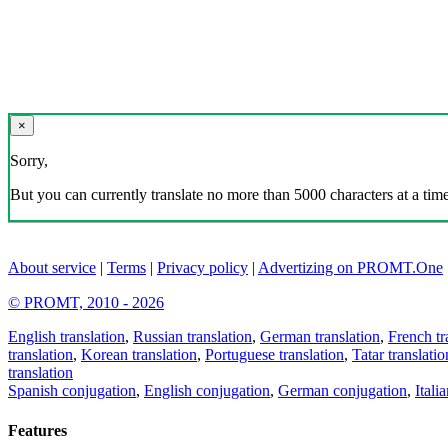
×
Sorry,
But you can currently translate no more than 5000 characters at a time
About service
|
Terms
|
Privacy policy
|
Advertizing on PROMT.One
© PROMT, 2010 - 2026
English translation
,
Russian translation
,
German translation
,
French tr
translation
,
Korean translation
,
Portuguese translation
,
Tatar translatio
translation
Spanish conjugation
,
English conjugation
,
German conjugation
,
Itali
Features