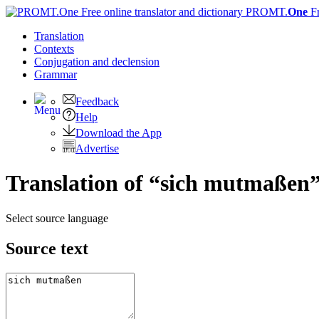
PROMT.
One
F
Translation
Contexts
Conjugation
and declension
Grammar
Feedback
Help
Download the App
Advertise
Translation of “sich mutmaßen”
Select source language
Source text