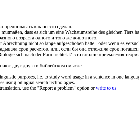
ко
предполагать
как он это сделал.
o
mutmaßen
, dass es sich um eine Wachstumsreihe des gleichen Tiers ha
 разного возраста одного и того же животного.
 Abrechnung nicht so lange aufgeschoben hätte - oder wenn es versucht
кладывала срок расчетов, или, если бы она отложила срок погаше
 Biologie
sich
nach der Form richtet.
И это вполне приемлемая теория
знают друг друга в библейском смысле.
inguistic purposes, i.e. to study word usage in a sentence in one langua
ces using bilingual search technologies.
r translation, use the "Report a problem" option or
write to us
.