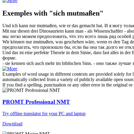
Exemples with "sich mutmaßen"
Und ich kann nur
mutmaßen
, wie er das gemacht hat.
И я могу толь
Mit nur diesen drei Dinosauriern kann man - als Wissenschaftler - als
мы легко можем
предположить
, что это всего лишь ряд особей
Wir können nur
mutmaßen
, was geschehen wäre, wenn es den Tag der
предполагать
, что произошло бы, если бы она так долго не от
Und das ist eine perfekte Theorie in dem Sinne, dass fast alles in der
форме.
- sie kennen
sich
auch mehr im biblischen Sinn.
- они также лучше 
Examples of word usage in different contexts are provided solely for l
automatically collected from a variety of publicly available open sour
If you find a spelling, punctuation or any other error in the original o
PROMT Professional NMT
Try offline translator for your PC and laptop
Download