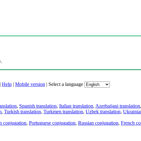
.
|
Help
|
Mobile version
|
Select a language
anslation
,
Spanish translation
,
Italian translation
,
Azerbaijani translation
n
,
Turkish translation
,
Turkmen translation
,
Uzbek translation
,
Ukrainian
an conjugation
,
Portuguese conjugation
,
Russian conjugation
,
French co