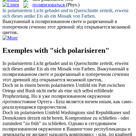
поляризоваться
(Phys.)
In
polarisiertem
Licht gebadet und in Querschnitte zerteilt, erweist
sich dieses antike Eis als ein Mosaik von Farben.
Выкупанный в
поляризованном
свете и разрезанный в
поперечном сечении этот древний лёд открывается мозаикой
цветов,
Exemples with "sich polarisieren"
In
polarisiertem
Licht gebadet und in Querschnitte zerteilt, erweist
sich dieses antike Eis als ein Mosaik von Farben.
Выкупанный в
поляризованном
свете и разрезанный в поперечном сечении
этот древний лёд открывается мозаикой цветов,
Doch ist in einem bereits
polarisierten
Umfeld ein Patt zwischen
Ortega und Bush nicht mehr als eine sich selbst erfüllende
Prophezeiung.
Но в уже
поляризованном
окружении
противостояние Ортега - Буш является ничем иным, как само-
реализующимся пророчеством.
Doch im
polarisierten
Umfeld Washingtons sind Republikaner und
Demokraten derzeit nicht bereit, Kompromisse zu schließen - oder
zumindest "zu früh" zu schließen.
Однако в сегодняшнем
поляризованном
окружении в Вашингтоне республиканцы и
демократы не желают находить компромисс - или, по крайней