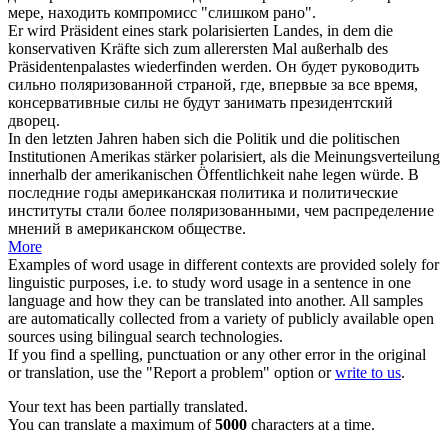
мере, находить компромисс "слишком рано".
Er wird Präsident eines stark
polarisierten
Landes, in dem die
konservativen Kräfte sich zum allerersten Mal außerhalb des
Präsidentenpalastes wiederfinden werden.
Он будет руководить
сильно
поляризованной
страной, где, впервые за все время,
консервативные силы не будут занимать президентский
дворец.
In den letzten Jahren haben sich die Politik und die politischen
Institutionen Amerikas stärker
polarisiert
, als die Meinungsverteilung
innerhalb der amerikanischen Öffentlichkeit nahe legen würde.
В
последние годы американская политика и политические
институты стали более
поляризованными
, чем распределение
мнений в американском обществе.
More
Examples of word usage in different contexts are provided solely for
linguistic purposes, i.e. to study word usage in a sentence in one
language and how they can be translated into another. All samples
are automatically collected from a variety of publicly available open
sources using bilingual search technologies.
If you find a spelling, punctuation or any other error in the original
or translation, use the "Report a problem" option or
write to us
.
Your text has been partially translated.
You can translate a maximum of
5000
characters at a time.