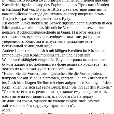
Im März 1915
rückten
zwei britische Infanteriedivisionen und eine
Kavalleriebrigade entlang des Euphrat und des Tigris nach Norden
in Richtung Kut vor.
В марте 1915 г. две пехотные дивизии и
кавалерийская бригада
двинулись
на север вверх по рекам
Тигр и Евфрат по направлению к Куту.
An diesem Punkt
rückten
die Schwierigkeiten dann allgemein in den
Blickpunkt, zerstörten das öffentliche Vertrauen und setzen eine
negative Rückkoppelungsschleife in Gang.
И в этот момент
неприятность привлекла всеобщее внимание, разрушила
уверенность общества и запустила в
движение
этот
негативный замкнутый круг.
Andere Länder konnten
sich
mit billigen Krediten im
Rücken
an
Immobilien- und Konsumbooms freuen und haben ihre
Wettbewerbsfähigkeit eingebüßt.
Другие страны пользовались
бумом жилья и потребления на фоне дешевых кредитов, что
делало их менее конкурентоспособными.
"Halten Sie die Vorderpfoten, quetschen Sie die Vorderpfoten,
trampeln Sie auf seine Hinterpfoten, spritzen Sie ihm Zitronensaft
ins Gesicht, schlagen Sie ihm mit einer aufgerollten Zeitung auf den
Kopf, knien Sie
sich
auf seine Brust, legen Sie ihn auf den
Rücken
."
"Схватите его за передние лапы, сдавьте ему передние лапы,
наступите на его задние лапы, побрызгайте в морду
лимонным соком, ударьте по голове скрученной газетой,
дайте коленкой в грудь, кувыркните его".
More