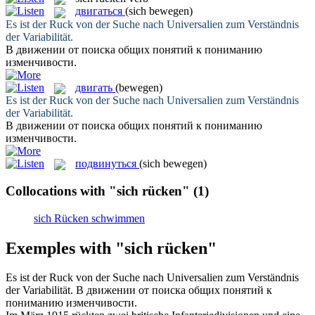
двигаться
(sich bewegen)
Es ist der
Ruck
von der Suche nach Universalien zum Verständnis
der Variabilität.
В
движении
от поиска общих понятий к пониманию
изменчивости.
двигать
(bewegen)
Es ist der
Ruck
von der Suche nach Universalien zum Verständnis
der Variabilität.
В
движении
от поиска общих понятий к пониманию
изменчивости.
подвинуться
(sich bewegen)
Collocations with "sich rücken"
(1)
sich Rücken schwimmen
Exemples with "sich rücken"
Es ist der
Ruck
von der Suche nach Universalien zum Verständnis
der Variabilität.
В
движении
от поиска общих понятий к
пониманию изменчивости.