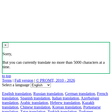
×
Sorry,
But you can currently translate no more than 5000 characters at a
time.
to top
Terms
|
Full version
|
© PROMT, 2010 - 2026
Select a language
English translation
,
Russian translation
,
German translation
,
French
translation
,
Spanish translation
,
Italian translation
,
Azerbaijani
translation
,
Arabic translation
,
Hebrew translation
,
Kazakh
translation
,
Chinese translation
,
Korean translation
,
Portuguese
translation
,
Tatar translation
,
Turkish translation
,
Turkmen