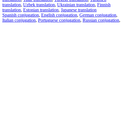
translation
,
Uzbek translation
,
Ukrainian translation
,
Finnish
translation
,
Estonian translation
,
Japanese translation
Spanish conjugation
,
English conjugation
,
German conjugation
,
Italian conjugation
,
Portuguese conjugation
,
Russian conjugation
,
French conjugation
.
Features
Text Translation
Context Examples
Conjugation and Declension
Free apps
PROMT.One for iOS
PROMT.One for Android
Offers
For developers
Copy text