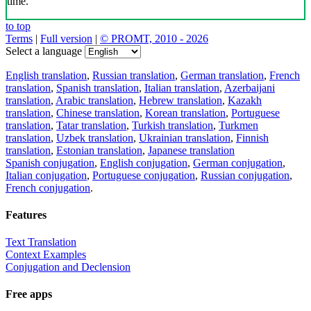
time.
to top
Terms
|
Full version
|
© PROMT, 2010 - 2026
Select a language
English translation
,
Russian translation
,
German translation
,
French
translation
,
Spanish translation
,
Italian translation
,
Azerbaijani
translation
,
Arabic translation
,
Hebrew translation
,
Kazakh
translation
,
Chinese translation
,
Korean translation
,
Portuguese
translation
,
Tatar translation
,
Turkish translation
,
Turkmen
translation
,
Uzbek translation
,
Ukrainian translation
,
Finnish
translation
,
Estonian translation
,
Japanese translation
Spanish conjugation
,
English conjugation
,
German conjugation
,
Italian conjugation
,
Portuguese conjugation
,
Russian conjugation
,
French conjugation
.
Features
Text Translation
Context Examples
Conjugation and Declension
Free apps