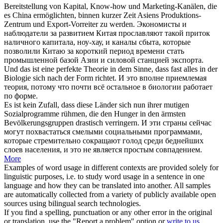
Bereitstellung von Kapital, Know-how und Marketing-Kanälen, die
es China ermöglichten, binnen kurzer Zeit Asiens Produktions-
Zentrum und Export-Vorreiter zu werden.
Экономисты и
наблюдатели за развитием Китая прославляют такой приток
наличного капитала, ноу-хау, и каналы сбыта, которые
позволили Китаю за короткий период времени стать
промышленной базой Азии и силовой станцией экспорта.
Und das ist eine perfekte Theorie in dem Sinne, dass fast alles in der
Biologie
sich
nach der Form richtet.
И это вполне приемлемая
теория, потому что почти всё остальное в биологии работает
по форме.
Es ist kein Zufall, dass diese Länder sich nun ihrer mutigen
Sozialprogramme
rühmen
, die den Hunger in den ärmsten
Bevölkerungsgruppen drastisch verringern.
И эти страны сейчас
могут похвастаться смелыми социальными программами,
которые стремительно сокращают голод среди беднейших
слоев населения, и это не является простым совпадением.
More
Examples of word usage in different contexts are provided solely for
linguistic purposes, i.e. to study word usage in a sentence in one
language and how they can be translated into another. All samples
are automatically collected from a variety of publicly available open
sources using bilingual search technologies.
If you find a spelling, punctuation or any other error in the original
or translation, use the "Report a problem" option or
write to us
.