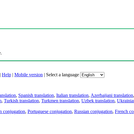
.
|
Help
|
Mobile version
|
Select a language
anslation
,
Spanish translation
,
Italian translation
,
Azerbaijani translation
n
,
Turkish translation
,
Turkmen translation
,
Uzbek translation
,
Ukrainian
an conjugation
,
Portuguese conjugation
,
Russian conjugation
,
French co