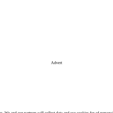
Advert
es. We and our partners will collect data and use cookies for ad perso