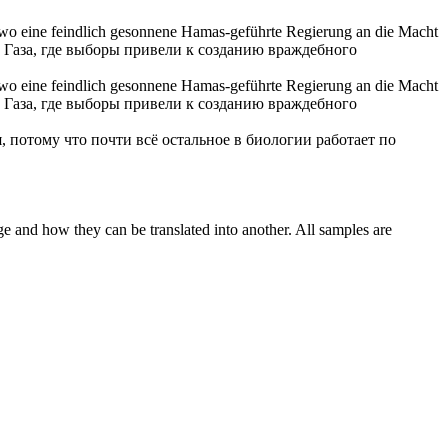
 wo eine feindlich gesonnene Hamas-geführte Regierung an die Macht
 Газа, где выборы привели к созданию враждебного
, wo eine feindlich gesonnene Hamas-geführte Regierung an die Macht
 Газа, где выборы привели к созданию враждебного
, потому что почти всё остальное в биологии работает по
ge and how they can be translated into another. All samples are