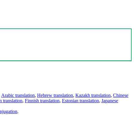
,
Arabic translation
,
Hebrew translation
,
Kazakh translation
,
Chinese
 translation
,
Finnish translation
,
Estonian translation
,
Japanese
njugation
.