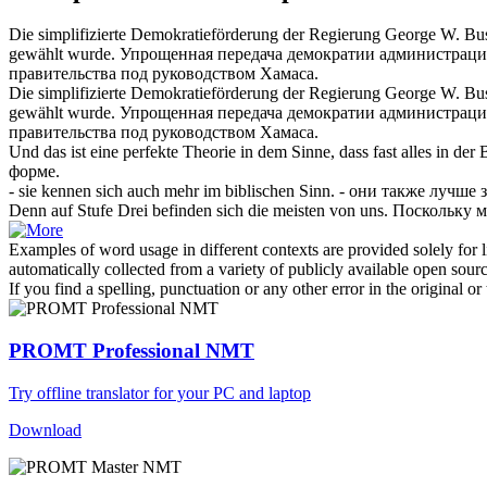
Die
simplifizierte
Demokratieförderung der Regierung George W. Bush 
gewählt wurde.
Упрощенная
передача демократии администрацие
правительства под руководством Хамаса.
Die
simplifizierte
Demokratieförderung der Regierung George W. Bu
gewählt wurde.
Упрощенная
передача демократии администрацие
правительства под руководством Хамаса.
Und das ist eine perfekte Theorie in dem Sinne, dass fast alles in der
форме.
- sie kennen
sich
auch mehr im biblischen Sinn.
- они также лучше 
Denn auf Stufe Drei befinden
sich
die meisten von uns.
Поскольку м
Examples of word usage in different contexts are provided solely for l
automatically collected from a variety of publicly available open sour
If you find a spelling, punctuation or any other error in the original o
PROMT Professional NMT
Try offline translator for your PC and laptop
Download