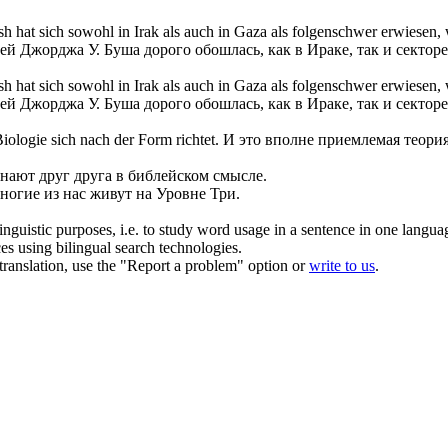
hat sich sowohl in Irak als auch in Gaza als folgenschwer erwiesen,
й Джорджа У. Буша дорого обошлась, как в Ираке, так и секторе
sh hat
sich
sowohl in Irak als auch in Gaza als folgenschwer erwiesen
й Джорджа У. Буша дорого обошлась, как в Ираке, так и секторе
 Biologie
sich
nach der Form richtet.
И это вполне приемлемая теория
знают друг друга в библейском смысле.
ногие из нас живут на Уровне Три.
inguistic purposes, i.e. to study word usage in a sentence in one langua
ces using bilingual search technologies.
r translation, use the "Report a problem" option or
write to us
.