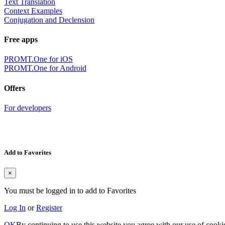
Text Translation
Context Examples
Conjugation and Declension
Free apps
PROMT.One for iOS
PROMT.One for Android
Offers
For developers
Add to Favorites
×
You must be logged in to add to Favorites
Log In
or
Register
OK
By continuing to use this website you agree with our use of cooki