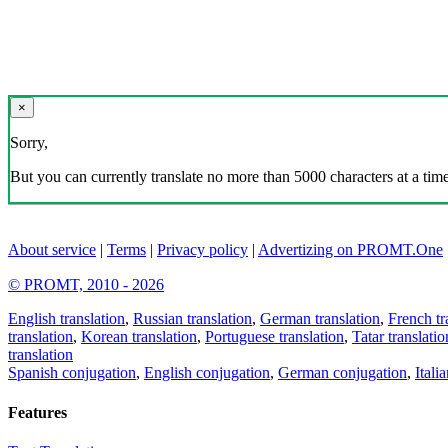
×
Sorry,
But you can currently translate no more than 5000 characters at a time
About service
|
Terms
|
Privacy policy
|
Advertizing on PROMT.One
© PROMT, 2010 - 2026
English translation
,
Russian translation
,
German translation
,
French tr
translation
,
Korean translation
,
Portuguese translation
,
Tatar translatio
translation
Spanish conjugation
,
English conjugation
,
German conjugation
,
Itali
Features