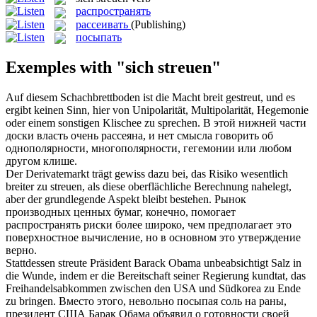
распространять
рассеивать
(Publishing)
посыпать
Exemples with "sich streuen"
Auf diesem Schachbrettboden ist die Macht breit
gestreut
, und es
ergibt keinen Sinn, hier von Unipolarität, Multipolarität, Hegemonie
oder einem sonstigen Klischee zu sprechen.
В этой нижней части
доски власть очень
рассеяна
, и нет смысла говорить об
однополярности, многополярности, гегемонии или любом
другом клише.
Der Derivatemarkt trägt gewiss dazu bei, das Risiko wesentlich
breiter zu
streuen
, als diese oberflächliche Berechnung nahelegt,
aber der grundlegende Aspekt bleibt bestehen.
Рынок
производных ценных бумаг, конечно, помогает
распространять
риски более широко, чем предполагает это
поверхностное вычисление, но в основном это утверждение
верно.
Stattdessen
streute
Präsident Barack Obama unbeabsichtigt Salz in
die Wunde, indem er die Bereitschaft seiner Regierung kundtat, das
Freihandelsabkommen zwischen den USA und Südkorea zu Ende
zu bringen.
Вместо этого, невольно
посыпая
соль на раны,
президент США Барак Обама объявил о готовности своей