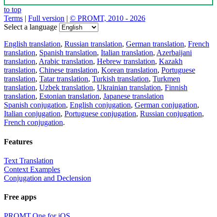
to top
Terms
|
Full version
|
© PROMT, 2010 - 2026
Select a language
English translation
,
Russian translation
,
German translation
,
French
translation
,
Spanish translation
,
Italian translation
,
Azerbaijani
translation
,
Arabic translation
,
Hebrew translation
,
Kazakh
translation
,
Chinese translation
,
Korean translation
,
Portuguese
translation
,
Tatar translation
,
Turkish translation
,
Turkmen
translation
,
Uzbek translation
,
Ukrainian translation
,
Finnish
translation
,
Estonian translation
,
Japanese translation
Spanish conjugation
,
English conjugation
,
German conjugation
,
Italian conjugation
,
Portuguese conjugation
,
Russian conjugation
,
French conjugation
.
Features
Text Translation
Context Examples
Conjugation and Declension
Free apps
PROMT.One for iOS