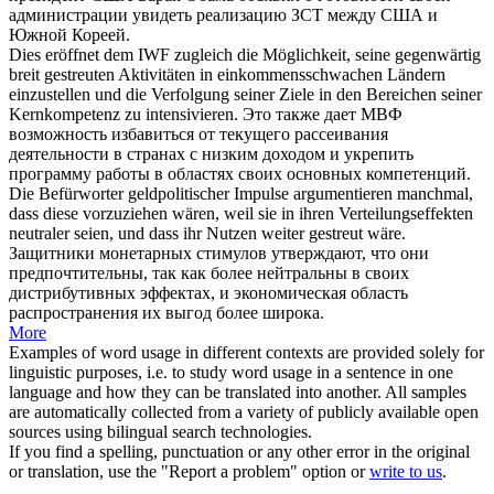
администрации увидеть реализацию ЗСТ между США и
Южной Кореей.
Dies eröffnet dem IWF zugleich die Möglichkeit, seine gegenwärtig
breit
gestreuten
Aktivitäten in einkommensschwachen Ländern
einzustellen und die Verfolgung seiner Ziele in den Bereichen seiner
Kernkompetenz zu intensivieren.
Это также дает МВФ
возможность избавиться от текущего
рассеивания
деятельности в странах с низким доходом и укрепить
программу работы в областях своих основных компетенций.
Die Befürworter geldpolitischer Impulse argumentieren manchmal,
dass diese vorzuziehen wären, weil sie in ihren Verteilungseffekten
neutraler seien, und dass ihr Nutzen weiter
gestreut
wäre.
Защитники монетарных стимулов утверждают, что они
предпочтительны, так как более нейтральны в своих
дистрибутивных эффектах, и экономическая область
распространения
их выгод более широка.
More
Examples of word usage in different contexts are provided solely for
linguistic purposes, i.e. to study word usage in a sentence in one
language and how they can be translated into another. All samples
are automatically collected from a variety of publicly available open
sources using bilingual search technologies.
If you find a spelling, punctuation or any other error in the original
or translation, use the "Report a problem" option or
write to us
.