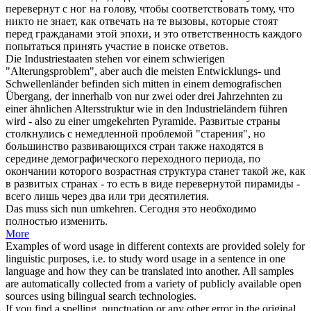
перевернут
с ног на голову, чтобы соответствовать тому, что
никто не знает, как отвечать на те вызовы, которые стоят
перед гражданами этой эпохи, и это ответственность каждого
попытаться принять участие в поиске ответов.
Die Industriestaaten stehen vor einem schwierigen
"Alterungsproblem", aber auch die meisten Entwicklungs- und
Schwellenländer befinden sich mitten in einem demografischen
Übergang, der innerhalb von nur zwei oder drei Jahrzehnten zu
einer ähnlichen Altersstruktur wie in den Industrieländern führen
wird - also zu einer
umgekehrten
Pyramide.
Развитые страны
столкнулись с немедленной проблемой "старения", но
большинство развивающихся стран также находятся в
середине демографического переходного периода, по
окончании которого возрастная структура станет такой же, как
в развитых странах - то есть в виде
перевернутой
пирамиды -
всего лишь через два или три десятилетия.
Das muss
sich
nun
umkehren
.
Сегодня это необходимо
полностью изменить.
More
Examples of word usage in different contexts are provided solely for
linguistic purposes, i.e. to study word usage in a sentence in one
language and how they can be translated into another. All samples
are automatically collected from a variety of publicly available open
sources using bilingual search technologies.
If you find a spelling, punctuation or any other error in the original