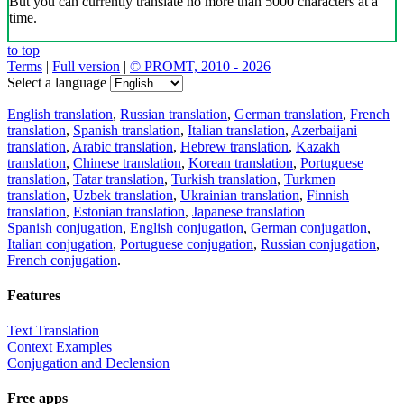
But you can currently translate no more than 5000 characters at a
time.
to top
Terms
|
Full version
|
© PROMT, 2010 - 2026
Select a language
English translation
,
Russian translation
,
German translation
,
French
translation
,
Spanish translation
,
Italian translation
,
Azerbaijani
translation
,
Arabic translation
,
Hebrew translation
,
Kazakh
translation
,
Chinese translation
,
Korean translation
,
Portuguese
translation
,
Tatar translation
,
Turkish translation
,
Turkmen
translation
,
Uzbek translation
,
Ukrainian translation
,
Finnish
translation
,
Estonian translation
,
Japanese translation
Spanish conjugation
,
English conjugation
,
German conjugation
,
Italian conjugation
,
Portuguese conjugation
,
Russian conjugation
,
French conjugation
.
Features
Text Translation
Context Examples
Conjugation and Declension
Free apps