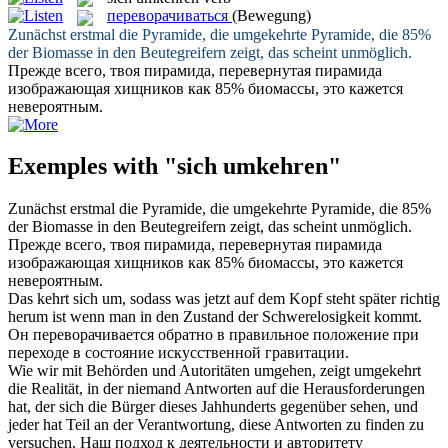
переворачиваться
(Bewegung)
Zunächst erstmal die Pyramide, die
umgekehrte
Pyramide, die 85%
der Biomasse in den Beutegreifern zeigt, das scheint unmöglich.
Прежде всего, твоя пирамида,
перевернутая
пирамида
изображающая хищников как 85% биомассы, это кажется
невероятным.
Exemples with "sich umkehren"
Zunächst erstmal die Pyramide, die
umgekehrte
Pyramide, die 85%
der Biomasse in den Beutegreifern zeigt, das scheint unmöglich.
Прежде всего, твоя пирамида,
перевернутая
пирамида
изображающая хищников как 85% биомассы, это кажется
невероятным.
Das
kehrt sich um
, sodass was jetzt auf dem Kopf steht später richtig
herum ist wenn man in den Zustand der Schwerelosigkeit kommt.
Он
переворачивается
обратно в правильное положение при
переходе в состояние искусственной гравитации.
Wie wir mit Behörden und Autoritäten umgehen, zeigt
umgekehrt
die Realität, in der niemand Antworten auf die Herausforderungen
hat, der sich die Bürger dieses Jahhunderts gegenüber sehen, und
jeder hat Teil an der Verantwortung, diese Antworten zu finden zu
versuchen.
Наш подход к деятельности и авторитету