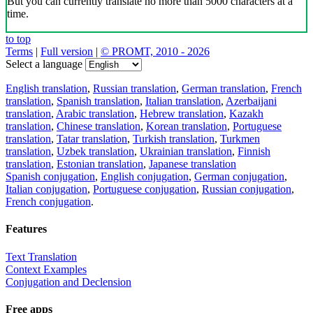
But you can currently translate no more than 5000 characters at a
time.
to top
Terms
|
Full version
|
© PROMT, 2010 - 2026
Select a language
English translation
,
Russian translation
,
German translation
,
French
translation
,
Spanish translation
,
Italian translation
,
Azerbaijani
translation
,
Arabic translation
,
Hebrew translation
,
Kazakh
translation
,
Chinese translation
,
Korean translation
,
Portuguese
translation
,
Tatar translation
,
Turkish translation
,
Turkmen
translation
,
Uzbek translation
,
Ukrainian translation
,
Finnish
translation
,
Estonian translation
,
Japanese translation
Spanish conjugation
,
English conjugation
,
German conjugation
,
Italian conjugation
,
Portuguese conjugation
,
Russian conjugation
,
French conjugation
.
Features
Text Translation
Context Examples
Conjugation and Declension
Free apps