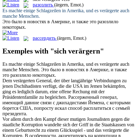
разозлить
(ärgern, Emot.)
Es machte einige Schlagzeilen in Amerika, und es
verärgerte
auch
manche Menschen.
Это было в новостях в Америке, и также это
разозлило
некоторых.
рассердить
(ärgern, Emot.)
Exemples with "sich verärgern"
Es machte einige Schlagzeilen in Amerika, und es
verärgerte
auch
manche Menschen.
Это было в новостях в Америке, и также
это
разозлило
некоторых.
Dem
verärgerten
General, der über langjährige Verbindungen zu
jenen Dschihadisten verfügt, die die USA im Jemen bekämpfen,
ging es lediglich darum, eine offene Rechung mit der
Präsidentenfamilie zu begleichen.
Рассерженный
генерал,
имеющий давние связи с джихадистами Йемена, с которыми
борется США, попросту искал способ расплатиться с семьей
президента.
Vor allem durch den Kampf dieser mutigen Journalisten gegen die
staatliche Korruption wandelte sich der Griff in die Staatskassen von
einem Geburtsrecht zu einem Glücksspiel - und das
verärgerte
die
Korrupten.
В особенности, акцентируясь на коррупции в