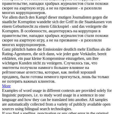
правительстве, нападки храбрых журналистов стали похожи
скорее на азартную игру, а не на призвание - и
разозлили
многих коррупционеров.
Vor allem durch den Kampf dieser mutigen Journalisten gegen die
staatliche Korruption wandelte
sich
der Griff in die Staatskassen von
einem Geburtsrecht zu einem Glücksspiel - und das
verärgerte
die
Korrupten.
В особенности, акцентируясь на коррупции в
правительстве, нападки храбрых журналистов стали похожи
скорее на азартную игру, а не на призвание - и
разозлили
многих коррупционеров.
Ganz plötzlich hatten die Emissionäre deutlich mehr Einfluss als die
Rating-Agenturen, die
sich
dann, wie jeder gute Verkäufer, bereit
erklärten, ein paar kleine Kompromisse einzugehen, um ihre
wichtigen Kunden nicht zu
verärgern
.
Случилось так, что
эмитенты получили намного большее влияние на
рейтинговые агентства, которые, как любой хороший
продавец, были готовы немного прогнуться, лишь бы только
не потерять важных клиентов.
More
Examples of word usage in different contexts are provided solely for
linguistic purposes, i.e. to study word usage in a sentence in one
language and how they can be translated into another. All samples
are automatically collected from a variety of publicly available open
sources using bilingual search technologies.
If you find a spelling, punctuation or any other error in the original