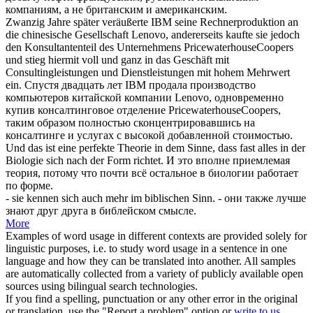
компаниям, а не британским и американским.
Zwanzig Jahre später
veräußerte
IBM seine Rechnerproduktion an
die chinesische Gesellschaft Lenovo, andererseits kaufte sie jedoch
den Konsultantenteil des Unternehmens PricewaterhouseCoopers
und stieg hiermit voll und ganz in das Geschäft mit
Consultingleistungen und Dienstleistungen mit hohem Mehrwert
ein.
Спустя двадцать лет IBM
продала
производство
компьютеров китайской компании Lenovo, одновременно
купив консалтинговое отделение PricewaterhouseCoopers,
таким образом полностью сконцентрировавшись на
консалтинге и услугах с высокой добавленной стоимостью.
Und das ist eine perfekte Theorie in dem Sinne, dass fast alles in der
Biologie
sich
nach der Form richtet.
И это вполне приемлемая
теория, потому что почти всё остальное в биологии работает
по форме.
- sie kennen
sich
auch mehr im biblischen Sinn.
- они также лучше
знают друг друга в библейском смысле.
More
Examples of word usage in different contexts are provided solely for
linguistic purposes, i.e. to study word usage in a sentence in one
language and how they can be translated into another. All samples
are automatically collected from a variety of publicly available open
sources using bilingual search technologies.
If you find a spelling, punctuation or any other error in the original
or translation, use the "Report a problem" option or
write to us
.