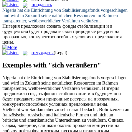
продавать
Nigeria hat die Einrichtung von Stabilisierungsfonds vorgeschlagen
und wird in Zukunft seine natürlichen Ressourcen im Rahmen
transparenter, wettbewerblicher Verfahren
veräußern
.
Нигерия предложила создать фонды стабилизации и в
будущем она будет
продавать
свои природные ресурсы на
прозрачных, конкурентоспособных условиях предложения
цены.
отчуждать
(Legal)
Exemples with "sich veräußern"
Nigeria hat die Einrichtung von Stabilisierungsfonds vorgeschlagen
und wird in Zukunft seine natürlichen Ressourcen im Rahmen
transparenter, wettbewerblicher Verfahren
veräußern
.
Нигерия
предложила создать фонды стабилизации и в будущем она
будет
продавать
свои природные ресурсы на прозрачных,
конкурентоспособных условиях предложения цены.
Vielleicht war Saddam aber zu sehr darauf bedacht, Bohrlizenzen an
französische, russische und italienische Firmen und nicht an
britische und amerikanische Unternehmen zu
veräußern
.
Однако,
Садам, наверное, слишком охотно
продавал
концессии на
добычу нефти французским, русским и итальянским