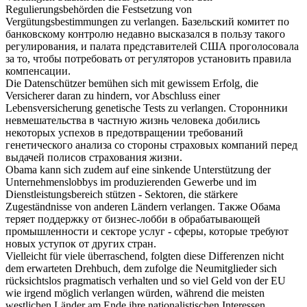
Regulierungsbehörden die Festsetzung von
Vergütungsbestimmungen zu
verlangen
.
Базельский комитет по
банковскому контролю недавно высказался в пользу такого
регулирования, и палата представителей США проголосовала
за то, чтобы
потребовать
от регуляторов установить правила
компенсации.
Die Datenschützer bemühen
sich
mit gewissem Erfolg, die
Versicherer daran zu hindern, vor Abschluss einer
Lebensversicherung genetische Tests zu
verlangen
.
Сторонники
невмешательства в частную жизнь человека добились
некоторых успехов в предотвращении
требований
генетического анализа со стороны страховых компаний перед
выдачей полисов страхования жизни.
Obama kann
sich
zudem auf eine sinkende Unterstützung der
Unternehmenslobbys im produzierenden Gewerbe und im
Dienstleistungsbereich stützen - Sektoren, die stärkere
Zugeständnisse von anderen Ländern
verlangen
.
Также Обама
теряет поддержку от бизнес-лобби в обрабатывающей
промышленности и секторе услуг - сферы, которые
требуют
новых уступок от других стран.
Vielleicht für viele überraschend, folgten diese Differenzen nicht
dem erwarteten Drehbuch, dem zufolge die Neumitglieder
sich
rücksichtslos pragmatisch verhalten und so viel Geld von der EU
wie irgend möglich
verlangen
würden, während die meisten
westlichen Länder am Ende ihre nationalistischen Interessen