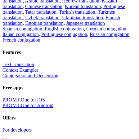
translation
,
Arabic translation
,
Hebrew translation
,
Kazakh
translation
,
Chinese translation
,
Korean translation
,
Portuguese
translation
,
Tatar translation
,
Turkish translation
,
Turkmen
translation
,
Uzbek translation
,
Ukrainian translation
,
Finnish
translation
,
Estonian translation
,
Japanese translation
Spanish conjugation
,
English conjugation
,
German conjugation
,
Italian conjugation
,
Portuguese conjugation
,
Russian conjugation
,
French conjugation
.
Features
Text Translation
Context Examples
Conjugation and Declension
Free apps
PROMT.One for iOS
PROMT.One for Android
Offers
For developers