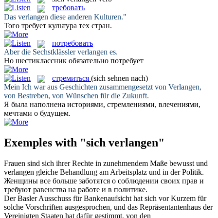
требовать
Das
verlangen
diese anderen Kulturen."
Того
требует
культура тех стран.
потребовать
Aber die Sechstklässler
verlangen
es.
Но шестиклассник обязательно
потребует
стремиться
(sich sehnen nach)
Mein Ich war aus Geschichten zusammengesetzt von
Verlangen
,
von Bestreben, von Wünschen für die Zukunft.
Я была наполнена историями,
стремлениями
, влечениями,
мечтами о будущем.
Exemples with "sich verlangen"
Frauen sind
sich
ihrer Rechte in zunehmendem Maße bewusst und
verlangen
gleiche Behandlung am Arbeitsplatz und in der Politik.
Женщины все больше заботятся о соблюдении своих прав и
требуют
равенства на работе и в политике.
Der Basler Ausschuss für Bankenaufsicht hat
sich
vor Kurzem für
solche Vorschriften ausgesprochen, und das Repräsentantenhaus der
Vereinigten Staaten hat dafür gestimmt, von den