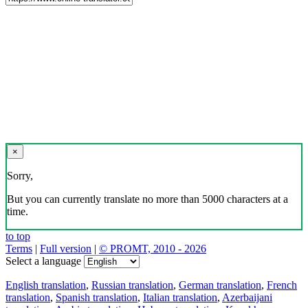
×
Sorry,
But you can currently translate no more than 5000 characters at a
time.
to top
Terms
|
Full version
|
© PROMT, 2010 - 2026
Select a language
English translation
,
Russian translation
,
German translation
,
French
translation
,
Spanish translation
,
Italian translation
,
Azerbaijani