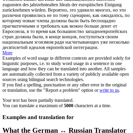
zugunsten des jahrzehntealten Ideals der europäischen Einigung
zurücknehmen würden.
Вероятно, это удивило многих, но эти
различия проявились не по тому сценарию, как ожидалось, по
которому новые члены должны были быть беспощадно
прагматичными и
требовать
как можно больше денег от
Евросоюза, в то время как большинство западноевропейских
стран должны были, в конце концов, поступиться своим
национальным эгоизмом ради насчитывающих уже несколько
десятилетий идеалов европейской интеграции.
More
Examples of word usage in different contexts are provided solely for
linguistic purposes, i.e. to study word usage in a sentence in one
language and how they can be translated into another. All samples
are automatically collected from a variety of publicly available open
sources using bilingual search technologies.
If you find a spelling, punctuation or any other error in the original
or translation, use the "Report a problem" option or
write to us
.
Your text has been partially translated.
You can translate a maximum of
5000
characters at a time.
Examples and translation for
What the German ↔ Russian Translator