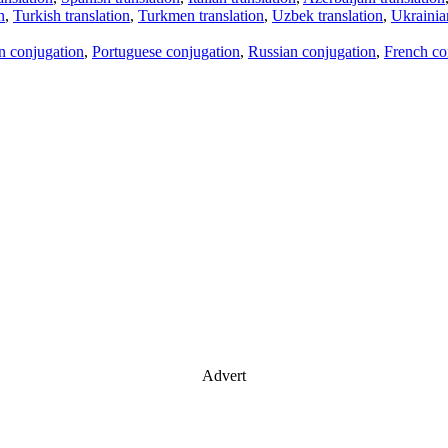
n
,
Turkish translation
,
Turkmen translation
,
Uzbek translation
,
Ukrainian
an conjugation
,
Portuguese conjugation
,
Russian conjugation
,
French co
Advert