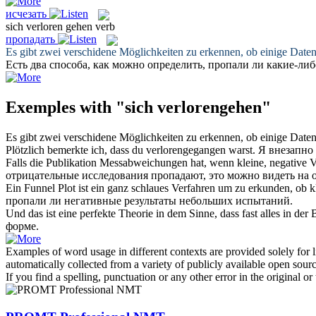
исчезать
sich verloren gehen
verb
пропадать
Es gibt zwei verschidene Möglichkeiten zu erkennen, ob einige Date
Есть два способа, как можно определить,
пропали
ли какие-либ
Exemples with "sich verlorengehen"
Es gibt zwei verschidene Möglichkeiten zu erkennen, ob einige Date
Plötzlich bemerkte ich, dass du
verlorengegangen
warst.
Я внезапно 
Falls die Publikation Messabweichungen hat, wenn kleine, negative 
отрицательные исследования
пропадают
, это можно видеть на 
Ein Funnel Plot ist ein ganz schlaues Verfahren um zu erkunden, ob 
пропали
ли негативные результаты небольших испытаний.
Und das ist eine perfekte Theorie in dem Sinne, dass fast alles in der
форме.
Examples of word usage in different contexts are provided solely for l
automatically collected from a variety of publicly available open sour
If you find a spelling, punctuation or any other error in the original o