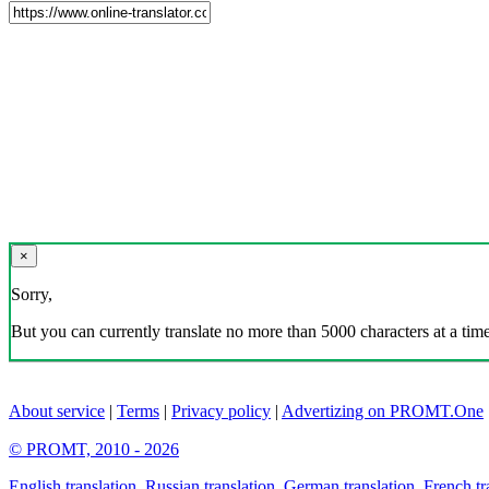
×
Sorry,
But you can currently translate no more than 5000 characters at a time
About service
|
Terms
|
Privacy policy
|
Advertizing on PROMT.One
© PROMT, 2010 - 2026
English translation
,
Russian translation
,
German translation
,
French tr