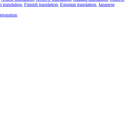
 translation
,
Finnish translation
,
Estonian translation
,
Japanese
njugation
.