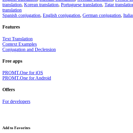
translation
,
Korean translation
,
Portuguese translation
,
Tatar translatio
translation
Spanish conjugation
,
English conjugation
,
German conjugation
,
Itali
Features
Text Translation
Context Examples
Conjugation and Declension
Free apps
PROMT.One for iOS
PROMT.One for Android
Offers
For developers
Add to Favorites