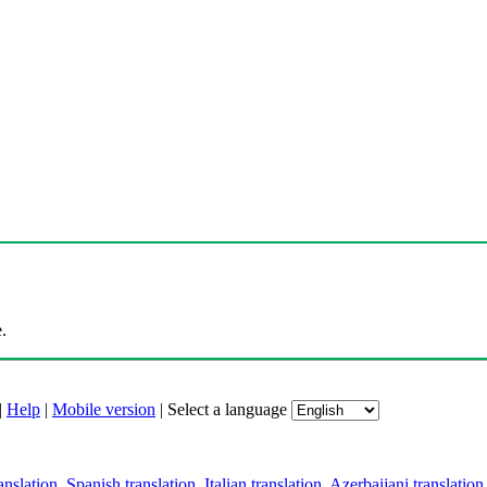
.
|
Help
|
Mobile version
|
Select a language
anslation
,
Spanish translation
,
Italian translation
,
Azerbaijani translation