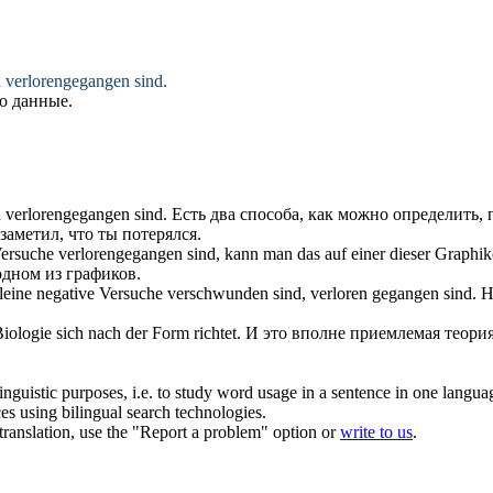
n
verlorengegangen
sind.
о данные.
n
verlorengegangen
sind.
Есть два способа, как можно определить,
заметил, что ты
потерялся
.
Versuche
verlorengegangen
sind, kann man das auf einer dieser Graphik
одном из графиков.
kleine negative Versuche verschwunden sind,
verloren gegangen
sind.
Н
 Biologie
sich
nach der Form richtet.
И это вполне приемлемая теория
inguistic purposes, i.e. to study word usage in a sentence in one langua
ces using bilingual search technologies.
r translation, use the "Report a problem" option or
write to us
.