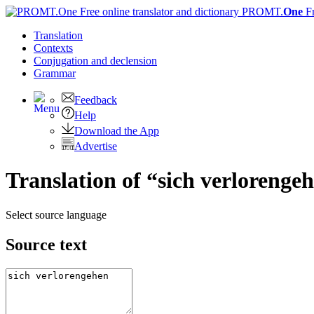
PROMT.
One
F
Translation
Contexts
Conjugation
and declension
Grammar
Feedback
Help
Download the App
Advertise
Translation of “sich verlorenge
Select source language
Source text