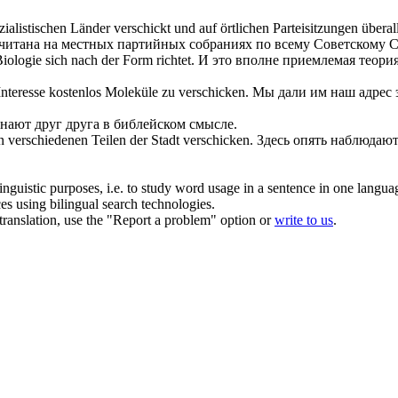
zialistischen Länder
verschickt
und auf örtlichen Parteisitzungen überal
ачитана на местных партийных собраниях по всему Советскому С
 Biologie
sich
nach der Form richtet.
И это вполне приемлемая теория
Interesse kostenlos Moleküle zu
verschicken
.
Мы дали им наш адрес э
знают друг друга в библейском смысле.
verschiedenen Teilen der Stadt
verschicken
.
Здесь опять наблюдаю
inguistic purposes, i.e. to study word usage in a sentence in one langua
ces using bilingual search technologies.
r translation, use the "Report a problem" option or
write to us
.