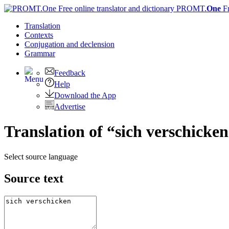
PROMT.
One
F
Translation
Contexts
Conjugation
and declension
Grammar
Feedback
Help
Download the App
Advertise
Translation of “sich verschicke
Select source language
Source text