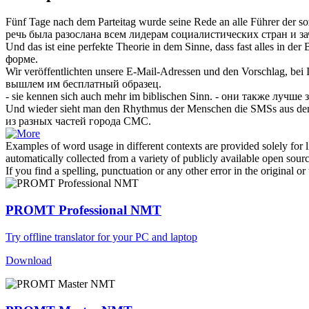
Fünf Tage nach dem Parteitag wurde seine Rede an alle Führer der so
речь была
разослана
всем лидерам социалистических стран и з
Und das ist eine perfekte Theorie in dem Sinne, dass fast alles in der
форме.
Wir veröffentlichten unsere E-Mail-Adressen und den Vorschlag, bei 
вышлем им бесплатный образец.
- sie kennen
sich
auch mehr im biblischen Sinn.
- они также лучше 
Und wieder sieht man den Rhythmus der Menschen die SMSs aus den 
из разных частей города СМС.
Examples of word usage in different contexts are provided solely for l
automatically collected from a variety of publicly available open sour
If you find a spelling, punctuation or any other error in the original o
PROMT Professional NMT
Try offline translator for your PC and laptop
Download