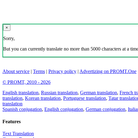
×
Sorry,
But you can currently translate no more than 5000 characters at a time
About service
|
Terms
|
Privacy policy
|
Advertizing on PROMT.One
© PROMT, 2010 - 2026
English translation
,
Russian translation
,
German translation
,
French tr
translation
,
Korean translation
,
Portuguese translation
,
Tatar translatio
translation
Spanish conjugation
,
English conjugation
,
German conjugation
,
Itali
Features
Text Translation