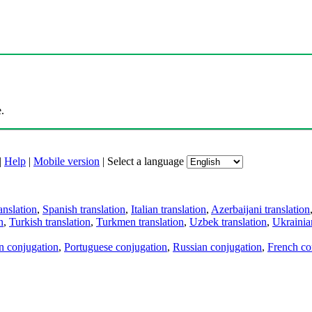
.
|
Help
|
Mobile version
|
Select a language
anslation
,
Spanish translation
,
Italian translation
,
Azerbaijani translation
n
,
Turkish translation
,
Turkmen translation
,
Uzbek translation
,
Ukrainian
an conjugation
,
Portuguese conjugation
,
Russian conjugation
,
French co