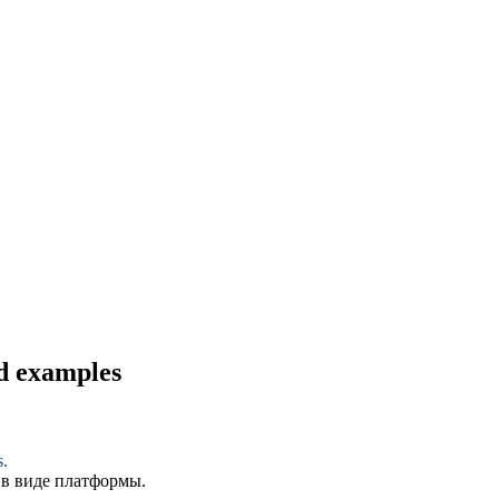
nd examples
s.
 в виде платформы.