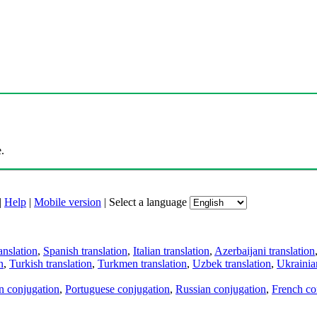
.
|
Help
|
Mobile version
|
Select a language
anslation
,
Spanish translation
,
Italian translation
,
Azerbaijani translation
n
,
Turkish translation
,
Turkmen translation
,
Uzbek translation
,
Ukrainian
an conjugation
,
Portuguese conjugation
,
Russian conjugation
,
French co