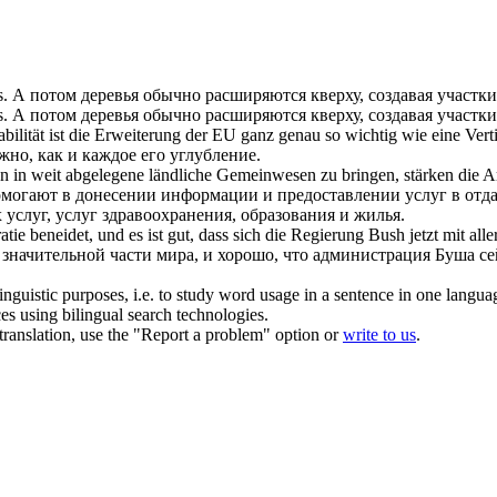
s.
А потом деревья обычно
расширяются
кверху, создавая участк
s.
А потом деревья обычно
расширяются
кверху, создавая участк
bilität ist die Erweiterung der EU ganz genau so wichtig wie eine Ver
жно, как и каждое его углубление.
en in weit abgelegene ländliche Gemeinwesen zu bringen, stärken die A
могают в донесении информации и предоставлении услуг в отд
услуг, услуг здравоохранения, образования и жилья.
e beneidet, und es ist gut, dass sich die Regierung Bush jetzt mit alle
 значительной части мира, и хорошо, что администрация Буша се
inguistic purposes, i.e. to study word usage in a sentence in one langua
ces using bilingual search technologies.
r translation, use the "Report a problem" option or
write to us
.