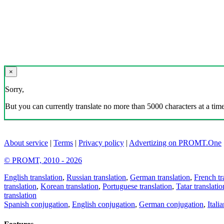
×
Sorry,
But you can currently translate no more than 5000 characters at a time
About service
|
Terms
|
Privacy policy
|
Advertizing on PROMT.One
© PROMT, 2010 - 2026
English translation
,
Russian translation
,
German translation
,
French tr
translation
,
Korean translation
,
Portuguese translation
,
Tatar translatio
translation
Spanish conjugation
,
English conjugation
,
German conjugation
,
Itali