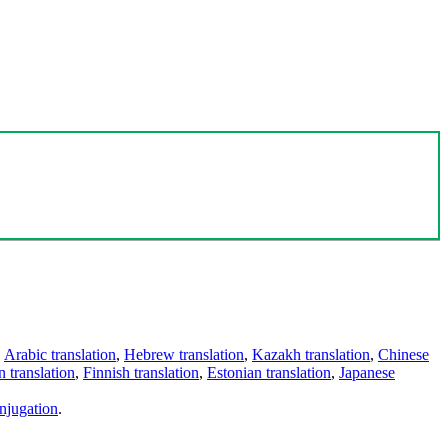
,
Arabic translation
,
Hebrew translation
,
Kazakh translation
,
Chinese
 translation
,
Finnish translation
,
Estonian translation
,
Japanese
njugation
.