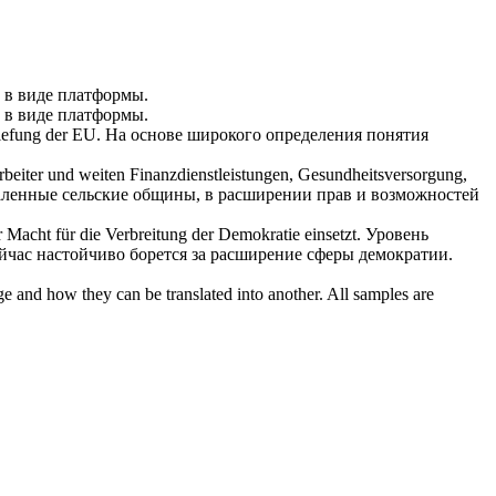
и в виде платформы.
и в виде платформы.
tiefung der EU.
На основе широкого определения понятия
rbeiter und
weiten
Finanzdienstleistungen, Gesundheitsversorgung,
аленные сельские общины, в
расширении
прав и возможностей
r Macht für die Verbreitung der Demokratie einsetzt.
Уровень
йчас настойчиво борется за
расширение
сферы демократии.
ge and how they can be translated into another. All samples are