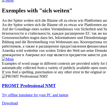
Exemples with "sich weiten"
An der Spitze
weiten
sich die Bäume oft zu etwas wie Plattformen au
An der Spitze
weiten sich
die Bäume oft zu etwas wie Plattformen au
Auf der Grundlage eines
weiten
Verständnisses von Sicherheit und Sta
безопасности и стабильности, каждое
расширение
ЕС так же ва
Genossenschaften tragen dazu bei, Informationen und Dienstleistung
Bildung und die Bereitstellung von Wohnraum aus.
Кооперативы по
работников, а также в расширении предоставления финансовых 
Amerika wird weiterhin von
weiten
Teilen der Welt um seine Demokrati
демократии в Америке все еще является предметом зависти для
Examples of word usage in different contexts are provided solely for l
automatically collected from a variety of publicly available open sour
If you find a spelling, punctuation or any other error in the original o
PROMT Professional NMT
Try offline translator for your PC and laptop
Download