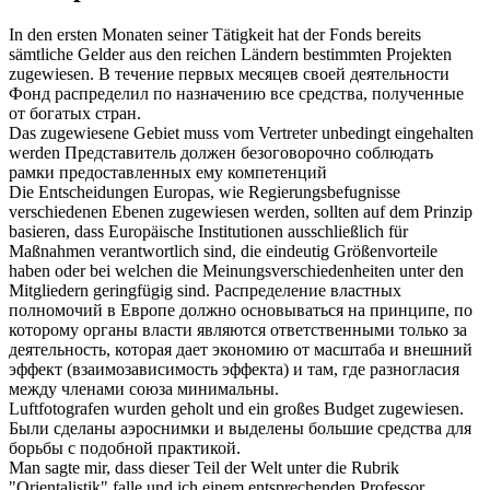
In den ersten Monaten seiner Tätigkeit hat der Fonds bereits
sämtliche Gelder aus den reichen Ländern bestimmten Projekten
zugewiesen
.
В течение первых месяцев своей деятельности
Фонд распределил по
назначению
все средства, полученные
от богатых стран.
Das
zugewiesene
Gebiet muss vom Vertreter unbedingt eingehalten
werden
Представитель должен безоговорочно соблюдать
рамки
предоставленных
ему компетенций
Die Entscheidungen Europas, wie Regierungsbefugnisse
verschiedenen Ebenen
zugewiesen
werden, sollten auf dem Prinzip
basieren, dass Europäische Institutionen ausschließlich für
Maßnahmen verantwortlich sind, die eindeutig Größenvorteile
haben oder bei welchen die Meinungsverschiedenheiten unter den
Mitgliedern geringfügig sind.
Распределение властных
полномочий в Европе должно основываться на принципе, по
которому органы власти являются ответственными только за
деятельность, которая
дает
экономию от масштаба и внешний
эффект (взаимозависимость эффекта) и там, где разногласия
между членами союза минимальны.
Luftfotografen wurden geholt und ein großes Budget
zugewiesen
.
Были сделаны аэроснимки и
выделены
большие средства для
борьбы с подобной практикой.
Man sagte mir, dass dieser Teil der Welt unter die Rubrik
"Orientalistik" falle und ich einem entsprechenden Professor