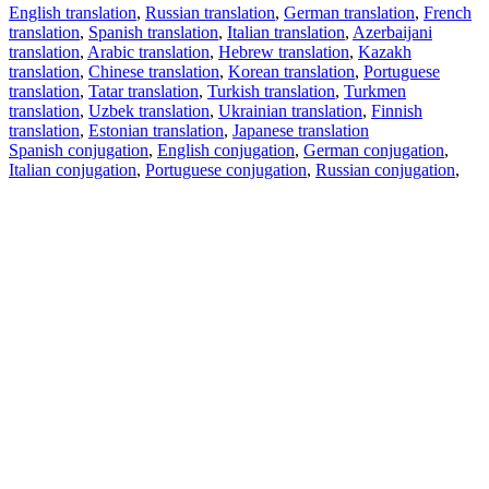
English translation
,
Russian translation
,
German translation
,
French
translation
,
Spanish translation
,
Italian translation
,
Azerbaijani
translation
,
Arabic translation
,
Hebrew translation
,
Kazakh
translation
,
Chinese translation
,
Korean translation
,
Portuguese
translation
,
Tatar translation
,
Turkish translation
,
Turkmen
translation
,
Uzbek translation
,
Ukrainian translation
,
Finnish
translation
,
Estonian translation
,
Japanese translation
Spanish conjugation
,
English conjugation
,
German conjugation
,
Italian conjugation
,
Portuguese conjugation
,
Russian conjugation
,
French conjugation
.
Features
Text Translation
Context Examples
Conjugation and Declension
Free apps
PROMT.One for iOS
PROMT.One for Android
Offers