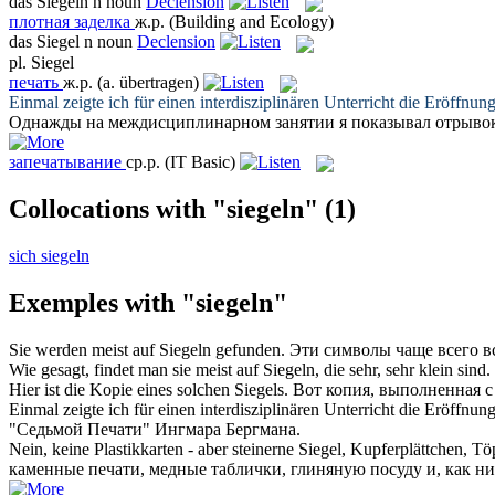
das
Siegeln
n
noun
Declension
плотная заделка
ж.р.
(Building and Ecology)
das
Siegel
n
noun
Declension
pl.
Siegel
печать
ж.р.
(a. übertragen)
Einmal zeigte ich für einen interdisziplinären Unterricht die Eröff
Однажды на междисциплинарном занятии я показывал отрывок
запечатывание
ср.р.
(IT Basic)
Collocations with "siegeln"
(1)
sich siegeln
Exemples with "siegeln"
Sie werden meist auf
Siegeln
gefunden.
Эти символы чаще всего 
Wie gesagt, findet man sie meist auf
Siegeln
, die sehr, sehr klein sind.
Hier ist die Kopie eines solchen
Siegels
.
Вот копия, выполненная с
Einmal zeigte ich für einen interdisziplinären Unterricht die Eröff
"Седьмой
Печати
" Ингмара Бергмана.
Nein, keine Plastikkarten - aber steinerne
Siegel
, Kupferplättchen, Töp
каменные
печати
, медные таблички, глиняную посуду и, как ни