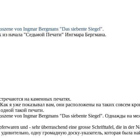
nungsszene von Ingmar Bergmans "Das siebente
Siegel
".
 из начала "Седьмой
Печати
" Ингмара Бергмана.
встречаются на каменных
печатях
.
Как я уже показывал вам, они расположены на таких совсем к
 одной такой
печати
.
nungsszene von Ingmar Bergmans "Das siebente
Siegel
".
Однажды на меж
ferwaren und - sehr überraschend eine grosse Schrifttafel, die in der Nä
 удивительно, одну громадную доску-указатель, которая была най