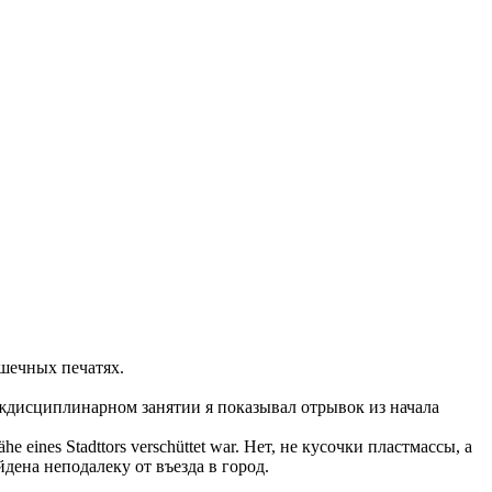
рошечных
печатях
.
дисциплинарном занятии я показывал отрывок из начала
he eines Stadttors verschüttet war.
Нет, не кусочки пластмассы, а
дена неподалеку от въезда в город.