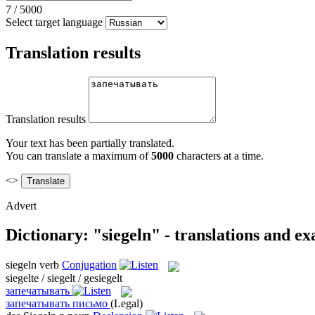
7
/
5000
Select target language
Translation results
Translation results
Your text has been partially translated.
You can translate a maximum of
5000
characters at a time.
<>
Advert
Dictionary: "siegeln" - translations and e
siegeln
verb
Conjugation
siegelte / siegelt / gesiegelt
запечатывать
запечатывать письмо
(Legal)