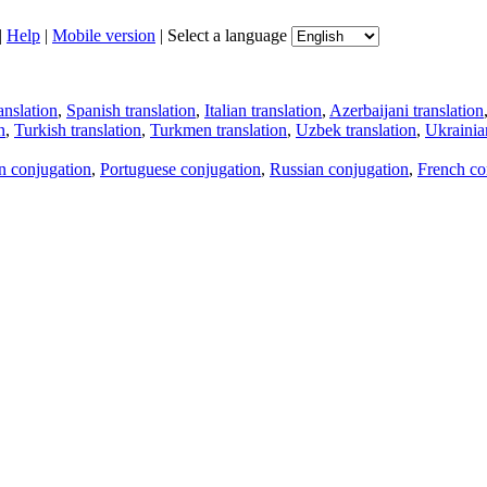
|
Help
|
Mobile version
|
Select a language
anslation
,
Spanish translation
,
Italian translation
,
Azerbaijani translation
n
,
Turkish translation
,
Turkmen translation
,
Uzbek translation
,
Ukrainian
an conjugation
,
Portuguese conjugation
,
Russian conjugation
,
French co