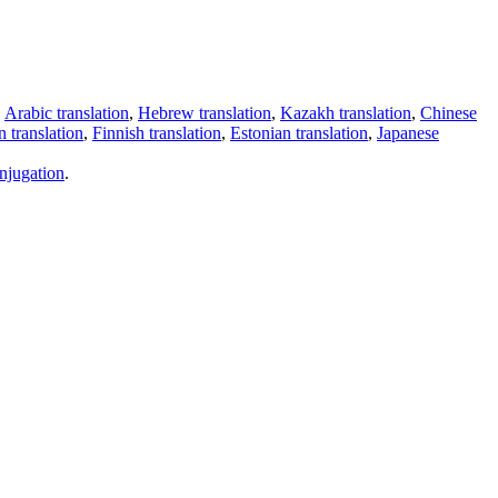
,
Arabic translation
,
Hebrew translation
,
Kazakh translation
,
Chinese
 translation
,
Finnish translation
,
Estonian translation
,
Japanese
njugation
.