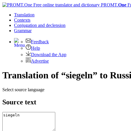
PROMT.
One
F
Translation
Contexts
Conjugation
and declension
Grammar
Feedback
Help
Download the App
Advertise
Translation of “siegeln” to Russ
Select source language
Source text