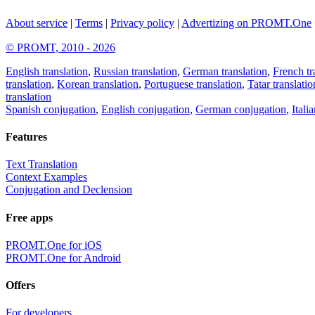
About service
|
Terms
|
Privacy policy
|
Advertizing on PROMT.One
© PROMT, 2010 - 2026
English translation
,
Russian translation
,
German translation
,
French tr
translation
,
Korean translation
,
Portuguese translation
,
Tatar translatio
translation
Spanish conjugation
,
English conjugation
,
German conjugation
,
Itali
Features
Text Translation
Context Examples
Conjugation and Declension
Free apps
PROMT.One for iOS
PROMT.One for Android
Offers
For developers