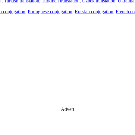
n
,
Turkish translation
,
Turkmen translation
,
Uzbek translation
,
Ukrainian
an conjugation
,
Portuguese conjugation
,
Russian conjugation
,
French co
Advert