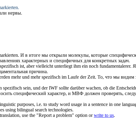
rkierten.
али нервы.
rkierten.
И в итоге мы открыли молекулы, которые
специфичес
равлениях характерных и
специфичных
для конкретных задач.
spezifisch
ist, aber vielleicht unterliegt ihm ein noch fundamentalerer.
Я
ндаментальная причина.
werden mehr und mehr
spezifisch
im Laufe der Zeit.
То, что мы видим 
en
spezifisch
sein, und der IWF sollte darüber wachen, ob die Entscheid
носить
специфический
характер, и МВФ должен проверять, след
inguistic purposes, i.e. to study word usage in a sentence in one langua
ces using bilingual search technologies.
r translation, use the "Report a problem" option or
write to us
.