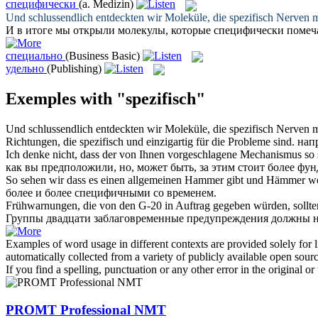
специфически
(a. Medizin)
Und schlussendlich entdeckten wir Moleküle, die
spezifisch
Nerven ma
И в итоге мы открыли молекулы, которые
специфически
помеч
специально
(Business Basic)
удельно
(Publishing)
Exemples with "spezifisch"
Und schlussendlich entdeckten wir Moleküle, die
spezifisch
Nerven ma
Richtungen, die
spezifisch
und einzigartig für die Probleme sind.
нап
Ich denke nicht, dass der von Ihnen vorgeschlagene Mechanismus so
как вы предположили, но, может быть, за этим стоит более фу
So sehen wir dass es einen allgemeinen Hammer gibt und Hämmer 
более и более
специфичными
со временем.
Frühwarnungen, die von den G-20 in Auftrag gegeben würden, sollt
Группы двадцати заблаговременные предупреждения должны 
Examples of word usage in different contexts are provided solely for l
automatically collected from a variety of publicly available open sour
If you find a spelling, punctuation or any other error in the original o
PROMT Professional NMT