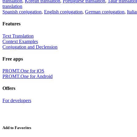
translation
,
Korean translation
,
Portuguese translation
,
Tatar translatio
translation
Spanish conjugation
,
English conjugation
,
German conjugation
,
Itali
Features
Text Translation
Context Examples
Conjugation and Declension
Free apps
PROMT.One for iOS
PROMT.One for Android
Offers
For developers
Add to Favorites