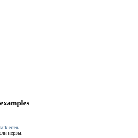
d examples
rkierten.
али нервы.