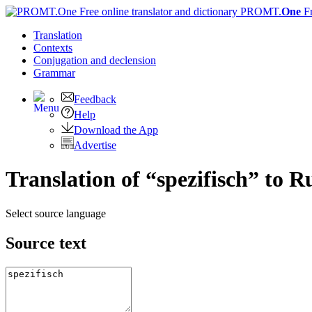
PROMT.
One
F
Translation
Contexts
Conjugation
and declension
Grammar
Feedback
Help
Download the App
Advertise
Translation of “spezifisch” to R
Select source language
Source text