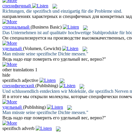
специфичный
Richtungen, die
spezifisch
und einzigartig für die Probleme sind.
направлениях характерных и
специфичных
для конкретных зад
специальный
(Business Basic)
Das Unternehmen ist auf qualitativ hochwertige Stahlprodukte für hö
Он специализируется на производстве высококачественных,
сп
удельный
(Volumen, Gewicht)
Man müsste seine
spezifische
Dichte messen."
Ведь надо еще померить его
удельный
вес, верно?"
other translations
1
hide
spezifisch
adjective
специфический
(Publishing)
Und schlussendlich entdeckten wir Moleküle, die
spezifisch
Nerven ma
И в итоге мы открыли молекулы, которые
специфически
помеч
удельный
(Publishing)
Man müsste seine
spezifische
Dichte messen."
Ведь надо еще померить его
удельный
вес, верно?"
spezifisch
adverb