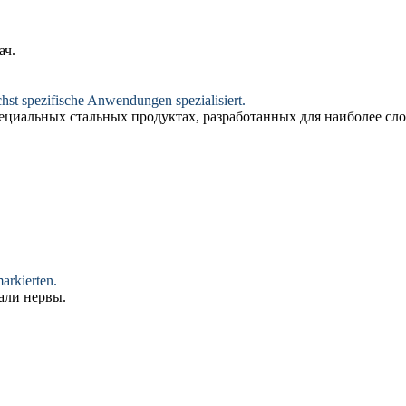
ач.
chst
spezifische
Anwendungen spezialisiert.
ециальных
стальных продуктах, разработанных для наиболее сл
rkierten.
али нервы.