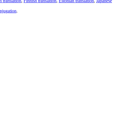
 translation
,
Finnish translation
,
Estonian translation
,
Japanese
njugation
.