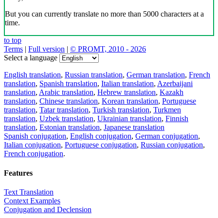
But you can currently translate no more than 5000 characters at a
time.
to top
Terms
|
Full version
|
© PROMT, 2010 - 2026
Select a language
English translation
,
Russian translation
,
German translation
,
French
translation
,
Spanish translation
,
Italian translation
,
Azerbaijani
translation
,
Arabic translation
,
Hebrew translation
,
Kazakh
translation
,
Chinese translation
,
Korean translation
,
Portuguese
translation
,
Tatar translation
,
Turkish translation
,
Turkmen
translation
,
Uzbek translation
,
Ukrainian translation
,
Finnish
translation
,
Estonian translation
,
Japanese translation
Spanish conjugation
,
English conjugation
,
German conjugation
,
Italian conjugation
,
Portuguese conjugation
,
Russian conjugation
,
French conjugation
.
Features
Text Translation
Context Examples
Conjugation and Declension