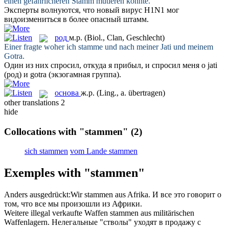
einen gefährlicheren
Stamm
mutieren könnte.
Эксперты волнуются, что новый вирус H1N1 мог
видоизмениться в более опасный
штамм
.
род
м.р.
(Biol., Clan, Geschlecht)
Einer fragte woher ich
stamme
und nach meiner Jati und meinem
Gotra.
Один из них спросил, откуда я прибыл, и спросил меня о jati
(
род
) и gotra (экзогамная группа).
основа
ж.р.
(Ling., a. übertragen)
other translations
2
hide
Collocations with "stammen"
(2)
sich stammen
vom Lande stammen
Exemples with "stammen"
Anders ausgedrückt:Wir
stammen
aus Afrika.
И все это говорит о
том, что все мы
произошли
из Африки.
Weitere illegal verkaufte Waffen
stammen
aus militärischen
Waffenlagern.
Нелегальные "
стволы
" уходят в продажу с