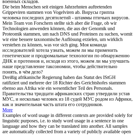
военных складов.
Die beim Menschen seit einigen Jahrzehnten auftretenden
Grippeviren
stammen
von Vogelviren ab.
Вирусы гриппа
человека последних десятилетий -
штаммы
птичьих вирусов.
Mein Team von Forschern stellte sich aber die Frage, ob wir
Technologien anwenden können, die aus der Genomik und
Proteomik
stammen
, um nach DNS und Proteinen zu suchen, womit
wir eine bessere taxonomische Auflösung erzielen, um wirklich
verstehen zu können, was vor sich ging.
Моя команда
исследователей хотела узнать, можем ли мы применить
генетические и продромальные технологии по обнаружению
ДНК и протеинов и,
исходя
из этого, можем ли мы улучшить
наше представление таксономии, чтобы действительно
понять, в чём дело?
Dreißig afrikanische Regierung haben das Statut des IStGH
ratifiziert und mehrere der 18 Richter des Gerichtshofes
stammen
ebenso aus Afrika wie ein wesentlicher Teil des Personals.
Правительства тридцати африканских стран утвердили устав
МУС, и несколько человек из 18 судей МУС
родом
из Африки,
как и значительная часть штата его сотрудников.
More
Examples of word usage in different contexts are provided solely for
linguistic purposes, i.e. to study word usage in a sentence in one
language and how they can be translated into another. All samples
are automatically collected from a variety of publicly available open