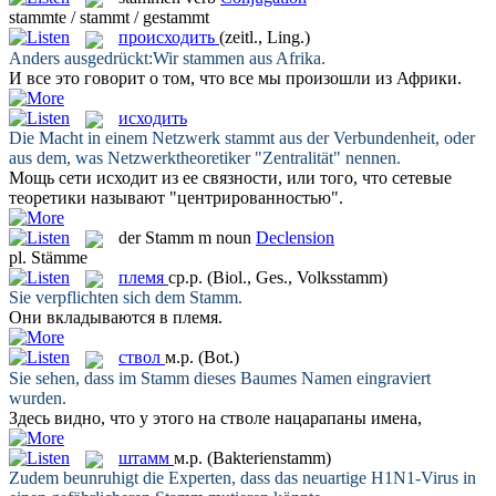
stammte / stammt / gestammt
происходить
(zeitl., Ling.)
Anders ausgedrückt:Wir
stammen
aus Afrika.
И все это говорит о том, что все мы
произошли
из Африки.
исходить
Die Macht in einem Netzwerk
stammt
aus der Verbundenheit, oder
aus dem, was Netzwerktheoretiker "Zentralität" nennen.
Мощь сети
исходит
из ее связности, или того, что сетевые
теоретики называют "центрированностью".
der
Stamm
m
noun
Declension
pl.
Stämme
племя
ср.р.
(Biol., Ges., Volksstamm)
Sie verpflichten sich dem
Stamm
.
Они вкладываются в
племя
.
ствол
м.р.
(Bot.)
Sie sehen, dass im
Stamm
dieses Baumes Namen eingraviert
wurden.
Здесь видно, что у этого на
стволе
нацарапаны имена,
штамм
м.р.
(Bakterienstamm)
Zudem beunruhigt die Experten, dass das neuartige H1N1-Virus in