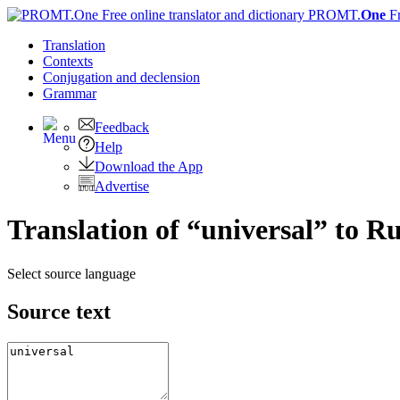
PROMT.
One
F
Translation
Contexts
Conjugation
and declension
Grammar
Feedback
Help
Download the App
Advertise
Translation of “universal” to R
Select source language
Source text