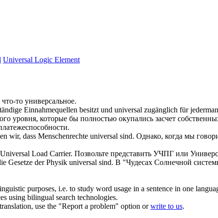
l
Universal Logic Element
 что-то
универсальное
.
tändige Einnahmequellen besitzt und
universal
zugänglich für jederman
го уровня, которые бы полностью окупались засчет собственны
платежеспособности.
gen wir, dass Menschenrechte
universal
sind.
Однако, когда мы говори
Universal
Load Carrier.
Позвольте представить УЧПГ или
Универ
die Gesetze der Physik
universal
sind.
В "Чудесах Солнечной системы
inguistic purposes, i.e. to study word usage in a sentence in one langua
ces using bilingual search technologies.
r translation, use the "Report a problem" option or
write to us
.