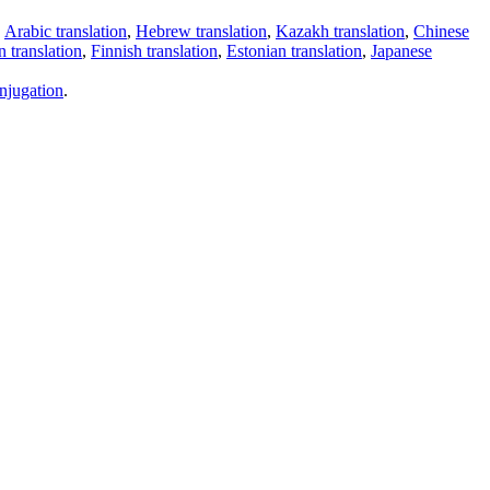
,
Arabic translation
,
Hebrew translation
,
Kazakh translation
,
Chinese
 translation
,
Finnish translation
,
Estonian translation
,
Japanese
njugation
.