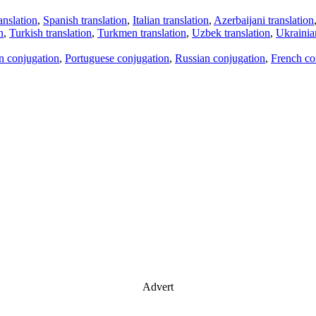
anslation
,
Spanish translation
,
Italian translation
,
Azerbaijani translation
n
,
Turkish translation
,
Turkmen translation
,
Uzbek translation
,
Ukrainian
an conjugation
,
Portuguese conjugation
,
Russian conjugation
,
French co
Advert