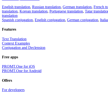
English translation
,
Russian translation
,
German translation
,
French tr
translation
,
Korean translation
,
Portuguese translation
,
Tatar translatio
translation
Spanish conjugation
,
English conjugation
,
German conjugation
,
Itali
Features
Text Translation
Context Examples
Conjugation and Declension
Free apps
PROMT.One for iOS
PROMT.One for Android
Offers
For developers