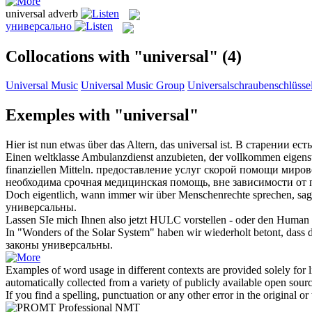
universal
adverb
универсально
Collocations with "universal"
(4)
Universal Music
Universal Music Group
Universalschraubenschlüsse
Exemples with "universal"
Hier ist nun etwas über das Altern, das
universal
ist.
В старении есть
Einen weltklasse Ambulanzdienst anzubieten, der vollkommen eigens
finanziellen Mitteln.
предоставление услуг скорой помощи мирово
необходима срочная медицинская помощь, вне зависимости от 
Doch eigentlich, wann immer wir über Menschenrechte sprechen, sa
универсальны
.
Lassen SIe mich Ihnen also jetzt HULC vorstellen - oder den Human
In "Wonders of the Solar System" haben wir wiederholt betont, dass 
законы
универсальны
.
Examples of word usage in different contexts are provided solely for l
automatically collected from a variety of publicly available open sour
If you find a spelling, punctuation or any other error in the original o