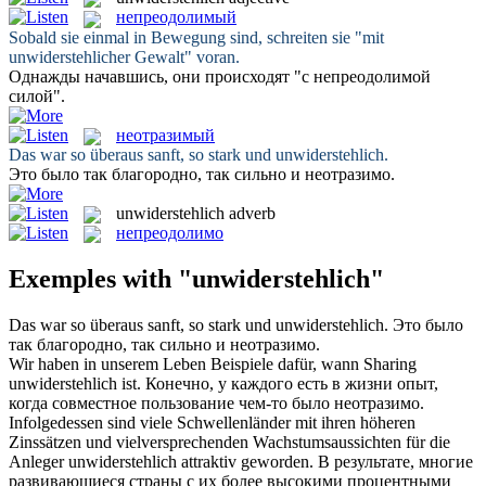
непреодолимый
Sobald sie einmal in Bewegung sind, schreiten sie "mit
unwiderstehlicher
Gewalt" voran.
Однажды начавшись, они происходят "с
непреодолимой
силой".
неотразимый
Das war so überaus sanft, so stark und
unwiderstehlich
.
Это было так благородно, так сильно и
неотразимо
.
unwiderstehlich
adverb
непреодолимо
Exemples with "unwiderstehlich"
Das war so überaus sanft, so stark und
unwiderstehlich
.
Это было
так благородно, так сильно и
неотразимо
.
Wir haben in unserem Leben Beispiele dafür, wann Sharing
unwiderstehlich
ist.
Конечно, у каждого есть в жизни опыт,
когда совместное пользование чем-то было
неотразимо
.
Infolgedessen sind viele Schwellenländer mit ihren höheren
Zinssätzen und vielversprechenden Wachstumsaussichten für die
Anleger
unwiderstehlich
attraktiv geworden.
В результате, многие
развивающиеся страны с их более высокими процентными