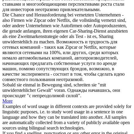
ставками и многообещающими перспективами роста стали
для инвесторов
неотразимо
привлекательными.
Die Chance und Herausforderung bei vernetzten Unternehmen -
also Firmen wie Zipcar oder Netflix, die vollständig vernetzt sind,
oder andere Unternehmen wie Autofirmen oder Autoproduzenten,
die gerade anfangen, ihren eigenen Car-Sharing-Dienst anzubieten
als eine Zweitmarkenstrategie oder als Test - ist es, Sharing
unwiderstehlich
zu machen.
Возможность и трудность для
сетевых компаний - таких как Zipcar or Netflix, которые
являются сетевыми на 100%, или других, среди которых
немало автомобильных компаний, автопроизводителей,
начинающих предлагать собственные услуги по аренде
машин, помимо сопутствующих брэндов, возможно, в
качестве эксперимента - состоит в том, чтобы сделать идею
совместного пользования
неотразимой
.
Sobald sie einmal in Bewegung sind, schreiten sie "mit
unwiderstehlicher
Gewalt" voran.
Однажды начавшись, они
происходят "с
непреодолимой
силой".
More
Examples of word usage in different contexts are provided solely for
linguistic purposes, i.e. to study word usage in a sentence in one
language and how they can be translated into another. All samples
are automatically collected from a variety of publicly available open
sources using bilingual search technologies.
If you find a spelling, punctuation or any other error in the original