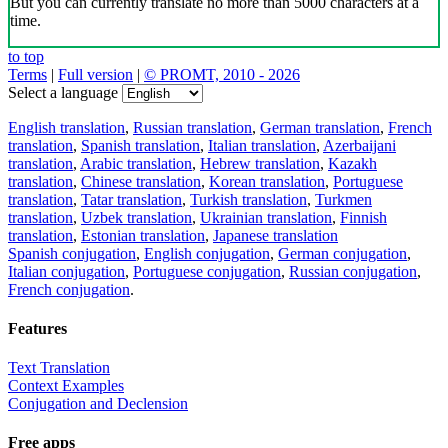
But you can currently translate no more than 5000 characters at a
time.
to top
Terms
|
Full version
|
© PROMT, 2010 - 2026
Select a language
English translation
,
Russian translation
,
German translation
,
French
translation
,
Spanish translation
,
Italian translation
,
Azerbaijani
translation
,
Arabic translation
,
Hebrew translation
,
Kazakh
translation
,
Chinese translation
,
Korean translation
,
Portuguese
translation
,
Tatar translation
,
Turkish translation
,
Turkmen
translation
,
Uzbek translation
,
Ukrainian translation
,
Finnish
translation
,
Estonian translation
,
Japanese translation
Spanish conjugation
,
English conjugation
,
German conjugation
,
Italian conjugation
,
Portuguese conjugation
,
Russian conjugation
,
French conjugation
.
Features
Text Translation
Context Examples
Conjugation and Declension
Free apps