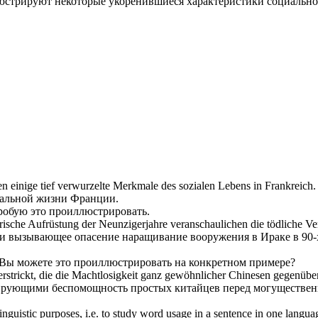
юстрируют
некоторые укоренившиеся характеристики социальн
en
einige tief verwurzelte Merkmale des sozialen Lebens in Frankreich.
иальной жизни Франции.
робую это
проиллюстрировать
.
rische Aufrüstung der Neunzigerjahre
veranschaulichen
die tödliche Ve
 и вызывающее опасение наращивание вооружения в Ираке в 90-
Вы можете это
проиллюстрировать
на конкретном примере?
erstrickt, die die Machtlosigkeit ganz gewöhnlicher Chinesen gegenü
ирующими
беспомощность простых китайцев перед могуществе
inguistic purposes, i.e. to study word usage in a sentence in one langua