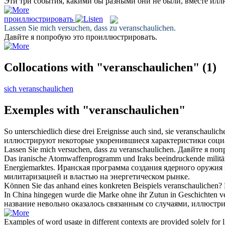
Эти три события, какими бы разными они не были, вместе
илл
проиллюстрировать
Lassen Sie mich versuchen, dass zu
veranschaulichen
.
Давйте я попробую это
проиллюстрировать
.
Collocations with "veranschaulichen"
(1)
sich veranschaulichen
Exemples with "veranschaulichen"
So unterschiedlich diese drei Ereignisse auch sind, sie
veranschaulich
иллюстрируют
некоторые укоренившиеся характеристики соц
Lassen Sie mich versuchen, dass zu
veranschaulichen
.
Давйте я поп
Das iranische Atomwaffenprogramm und Iraks beeindruckende militä
Energiemarktes.
Иранская программа создания ядерного оружия
милитаризацией и властью на энергетическом рынке.
Können Sie das anhand eines konkreten Beispiels
veranschaulichen
?
In China hingegen wurde die Marke ohne ihr Zutun in Geschichten v
название невольно оказалось связанным со случаями,
иллюстр
Examples of word usage in different contexts are provided solely for l