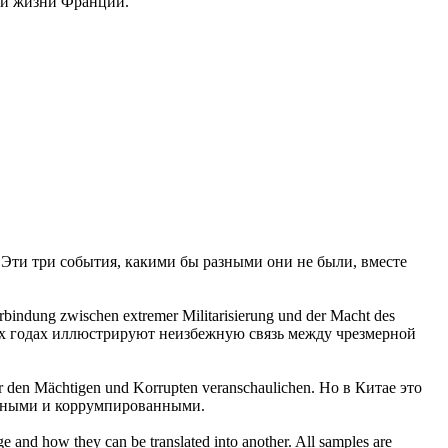
ой жизни Франции.
Эти три события, какими бы разными они не были, вместе
rbindung zwischen extremer Militarisierung und der Macht des
х годах
иллюстрируют
неизбежную связь между чрезмерной
ber den Mächtigen und Korrupten
veranschaulichen
.
Но в Китае это
нными и коррумпированными.
ge and how they can be translated into another. All samples are