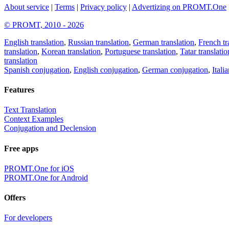
About service
|
Terms
|
Privacy policy
|
Advertizing on PROMT.One
© PROMT, 2010 - 2026
English translation
,
Russian translation
,
German translation
,
French tr
translation
,
Korean translation
,
Portuguese translation
,
Tatar translatio
translation
Spanish conjugation
,
English conjugation
,
German conjugation
,
Itali
Features
Text Translation
Context Examples
Conjugation and Declension
Free apps
PROMT.One for iOS
PROMT.One for Android
Offers
For developers