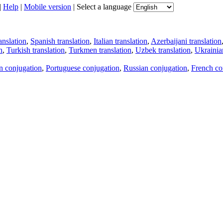
|
Help
|
Mobile version
|
Select a language
anslation
,
Spanish translation
,
Italian translation
,
Azerbaijani translation
n
,
Turkish translation
,
Turkmen translation
,
Uzbek translation
,
Ukrainian
an conjugation
,
Portuguese conjugation
,
Russian conjugation
,
French co