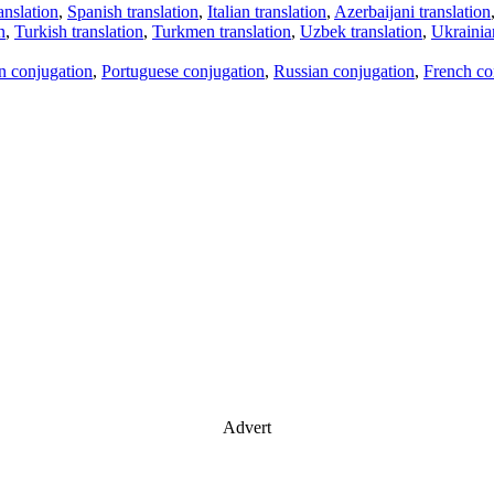
anslation
,
Spanish translation
,
Italian translation
,
Azerbaijani translation
n
,
Turkish translation
,
Turkmen translation
,
Uzbek translation
,
Ukrainian
an conjugation
,
Portuguese conjugation
,
Russian conjugation
,
French co
Advert