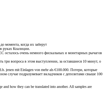
до момента, когда их заберут
в руках Коалиции.
 ЕС
осталось
очень немного фискальных и монетарных рычагов
ать три вопроса в этом выступлении, за
оставшиеся
10 минут, о
d.h. jenen mit Einlagen von mehr als €100.000.
Потери, которые
анном случае подразумевает вкладчиков с депозитами свыше 100
ge and how they can be translated into another. All samples are