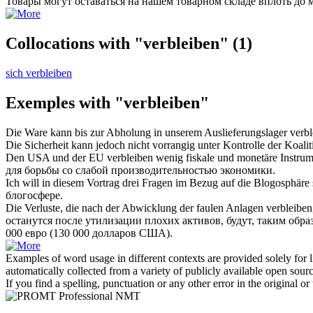
Товары могут
оставаться
на нашем товарном складе вплоть до м
Collocations with "verbleiben"
(1)
sich verbleiben
Exemples with "verbleiben"
Die Ware kann bis zur Abholung in unserem Auslieferungslager
verbl
Die Sicherheit kann jedoch nicht vorrangig unter Kontrolle der Koali
Den USA und der EU
verbleiben
wenig fiskale und monetäre Instru
для борьбы со слабой производительностью экономики.
Ich will in diesem Vortrag drei Fragen im Bezug auf die Blogosphäre 
блогосфере.
Die Verluste, die nach der Abwicklung der faulen Anlagen
verbleiben
останутся
после утилизации плохих активов, будут, таким обра
000 евро (130 000 долларов США).
Examples of word usage in different contexts are provided solely for l
automatically collected from a variety of publicly available open sour
If you find a spelling, punctuation or any other error in the original o