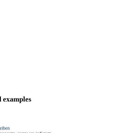
nd examples
eiben