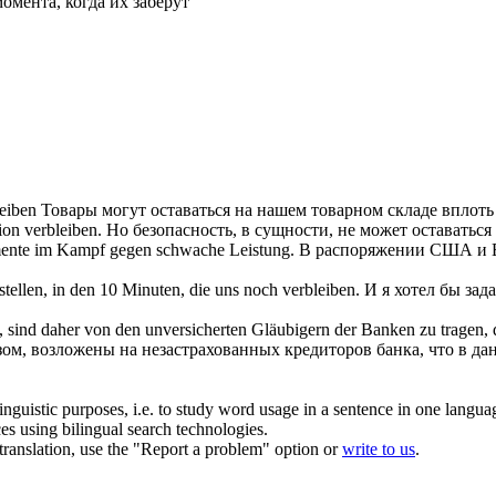
омента, когда их заберут
eiben
Товары могут
оставаться
на нашем товарном складе вплоть 
tion
verbleiben
.
Но безопасность, в сущности, не может
оставаться
mente im Kampf gegen schwache Leistung.
В распоряжении США и
stellen, in den 10 Minuten, die uns noch
verbleiben
.
И я хотел бы зад
, sind daher von den unversicherten Gläubigern der Banken zu tragen, 
зом, возложены на незастрахованных кредиторов банка, что в д
inguistic purposes, i.e. to study word usage in a sentence in one langua
ces using bilingual search technologies.
r translation, use the "Report a problem" option or
write to us
.