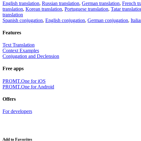
English translation
,
Russian translation
,
German translation
,
French tr
translation
,
Korean translation
,
Portuguese translation
,
Tatar translatio
translation
Spanish conjugation
,
English conjugation
,
German conjugation
,
Itali
Features
Text Translation
Context Examples
Conjugation and Declension
Free apps
PROMT.One for iOS
PROMT.One for Android
Offers
For developers
Add to Favorites