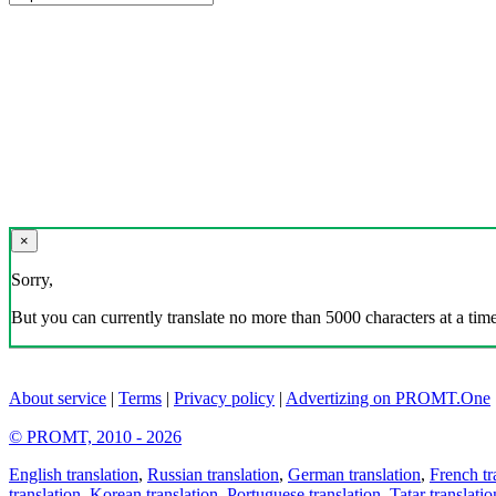
×
Sorry,
But you can currently translate no more than 5000 characters at a time
About service
|
Terms
|
Privacy policy
|
Advertizing on PROMT.One
© PROMT, 2010 - 2026
English translation
,
Russian translation
,
German translation
,
French tr
translation
,
Korean translation
,
Portuguese translation
,
Tatar translatio