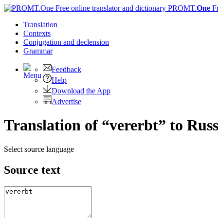
PROMT.
One
F
Translation
Contexts
Conjugation
and declension
Grammar
Feedback
Help
Download the App
Advertise
Translation of “vererbt” to Rus
Select source language
Source text