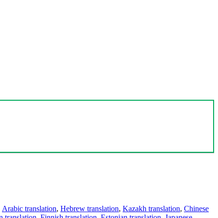
,
Arabic translation
,
Hebrew translation
,
Kazakh translation
,
Chinese
 translation
,
Finnish translation
,
Estonian translation
,
Japanese