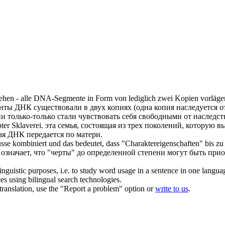
ehen - alle DNA-Segmente in Form von lediglich zwei Kopien vorläge
енты ДНК существовали в двух копиях (одна копия
наследуется
от
и только-только стали чувствовать себя свободными от
наследст
bter
Sklaverei.
эта семья, состоящая из трех поколений, которую в
я ДНК передается по матери.
sse kombiniert und das bedeutet, dass "Charaktereigenschaften" bis z
 означает, что "черты" до определенной степени могут быть пр
inguistic purposes, i.e. to study word usage in a sentence in one langua
ces using bilingual search technologies.
r translation, use the "Report a problem" option or
write to us
.