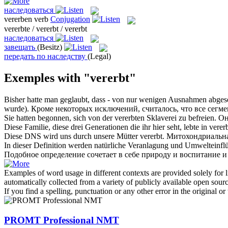
наследоваться
vererben
verb
Conjugation
vererbte / vererbt / vererbt
наследоваться
завещать
(Besitz)
передать по наследству
(Legal)
Exemples with "vererbt"
Bisher hatte man geglaubt, dass - von nur wenigen Ausnahmen abges
wurde).
Кроме некоторых исключений, считалось, что все сегм
Sie hatten begonnen, sich von der
vererbten
Sklaverei zu befreien.
Он
Diese Familie, diese drei Generationen die ihr hier seht, lebte in
verer
Diese DNS wird uns durch unsere Mütter
vererbt
.
Митохондриальна
In dieser Definition werden natürliche Veranlagung und Umwelteinflü
Подобное определение сочетает в себе природу и воспитание и
Examples of word usage in different contexts are provided solely for l
automatically collected from a variety of publicly available open sour
If you find a spelling, punctuation or any other error in the original o
PROMT Professional NMT