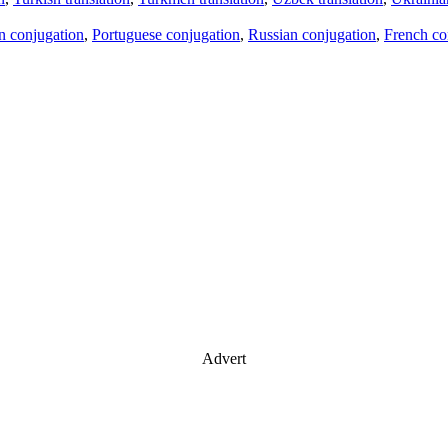
an conjugation
,
Portuguese conjugation
,
Russian conjugation
,
French co
Advert