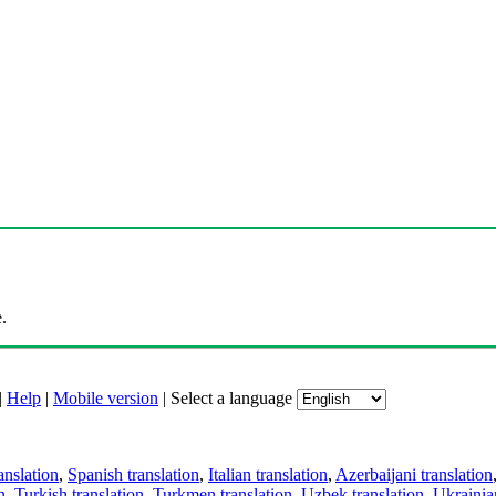
.
|
Help
|
Mobile version
|
Select a language
anslation
,
Spanish translation
,
Italian translation
,
Azerbaijani translation
n
,
Turkish translation
,
Turkmen translation
,
Uzbek translation
,
Ukrainian