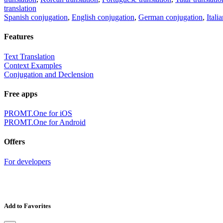
translation
Spanish conjugation
,
English conjugation
,
German conjugation
,
Itali
Features
Text Translation
Context Examples
Conjugation and Declension
Free apps
PROMT.One for iOS
PROMT.One for Android
Offers
For developers
Add to Favorites