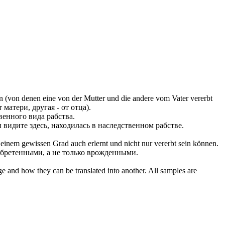
n (von denen eine von der Mutter und die andere vom Vater
vererbt
 матери, другая - от отца).
венного
вида рабства.
ы видите здесь, находилась в
наследственном
рабстве.
u einem gewissen Grad auch erlernt und nicht nur
vererbt
sein können.
иобретенными, а не только врожденными.
ge and how they can be translated into another. All samples are