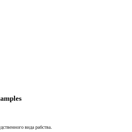
xamples
едственного
вида рабства.