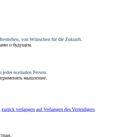
 Bestreben, von Wünschen für die Zukunft.
тами о будущем.
 jeder normalen Person.
 применять мышление.
n
zurück verlangen
auf Verlangen des Verteidigers
стран.