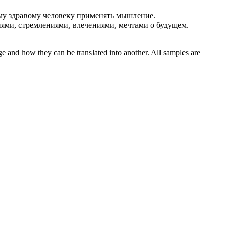
у здравому человеку применять мышление.
иями,
стремлениями
, влечениями, мечтами о будущем.
ge and how they can be translated into another. All samples are