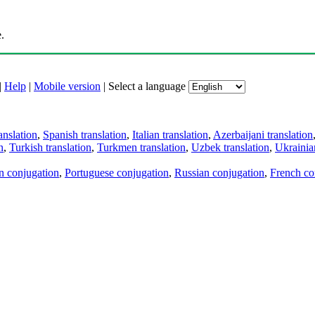
.
|
Help
|
Mobile version
|
Select a language
anslation
,
Spanish translation
,
Italian translation
,
Azerbaijani translation
n
,
Turkish translation
,
Turkmen translation
,
Uzbek translation
,
Ukrainian
an conjugation
,
Portuguese conjugation
,
Russian conjugation
,
French co