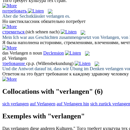
Того
требует
культура тех стран.
потребовать
Aber die Sechstklässler
verlangen
es.
Но шестиклассник обязательно
потребует
стремиться
(sich sehnen nach)
Mein Ich war aus Geschichten zusammengesetzt von
Verlangen
, von
Я была наполнена историями,
стремлениями
, влечениями, меч
das
Verlangen
n
noun
Declension
pl.
Verlangen
требование
ср.р.
(Willensbekundung)
Und die Antwort darauf ist, dass wir Übung im Denken
verlangen
von
Ответом на это будет
требование
к каждому здравому человеку
Collocations with "verlangen"
(6)
sich verlangen
auf Verlangen
auf Verlangen hin
sich zurück verlange
Exemples with "verlangen"
Das
verlangen
diese anderen Kulturen."
Того
требует
культура тех 