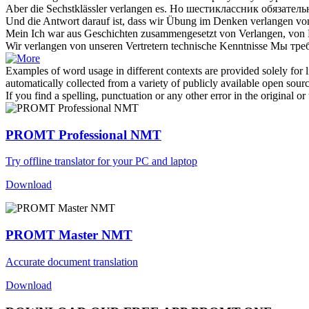
Aber die Sechstklässler
verlangen
es.
Но шестиклассник обязател
Und die Antwort darauf ist, dass wir Übung im Denken
verlangen
von
Mein Ich war aus Geschichten zusammengesetzt von
Verlangen
, von
Wir
verlangen
von unseren Vertretern technische Kenntnisse
Мы
тре
Examples of word usage in different contexts are provided solely for l
automatically collected from a variety of publicly available open sour
If you find a spelling, punctuation or any other error in the original o
PROMT Professional NMT
Try offline translator for your PC and laptop
Download
PROMT Master NMT
Accurate document translation
Download