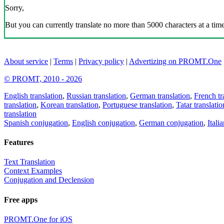
Sorry,
But you can currently translate no more than 5000 characters at a time
About service
|
Terms
|
Privacy policy
|
Advertizing on PROMT.One
© PROMT, 2010 - 2026
English translation
,
Russian translation
,
German translation
,
French tr
translation
,
Korean translation
,
Portuguese translation
,
Tatar translatio
translation
Spanish conjugation
,
English conjugation
,
German conjugation
,
Itali
Features
Text Translation
Context Examples
Conjugation and Declension
Free apps
PROMT.One for iOS