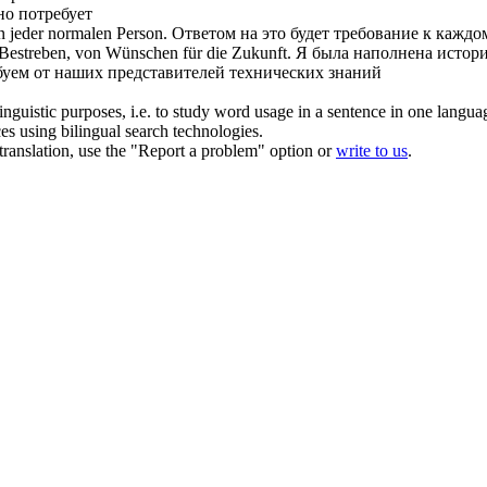
ьно
потребует
 jeder normalen Person.
Ответом на это будет
требование
к каждом
 Bestreben, von Wünschen für die Zukunft.
Я была наполнена истор
буем
от наших представителей технических знаний
inguistic purposes, i.e. to study word usage in a sentence in one langua
ces using bilingual search technologies.
r translation, use the "Report a problem" option or
write to us
.