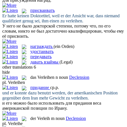
для
присуждения
наград.
присваивать
Er hatte keinen Doktortitel, weil er der Ansicht war, dass niemand
qualifiziert genug sei, ihm einen zu
verleihen
.
У него не было докторской степени, потому что, по его
словам, никто не был достаточно квалифицирован, чтобы ему
её
присвоить
.
награждать
(ein Orden)
удостаивать
передавать
давать взаймы
(Legal)
other translations
6
hide
das
Verleihen
n
noun
Declension
pl.
Verleihen
придание
ср.р.
und er konnte dazu benutzt werden, der amerikanischen Position
gegenüber dem Iran mehr Gewicht zu
verleihen
.
и его можно было использовать для
придания
веса
американской позиции по Ирану.
der
Verleih
m
noun
Declension
pl.
Verleihe