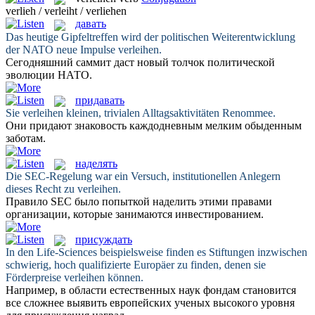
verlieh / verleiht / verliehen
давать
Das heutige Gipfeltreffen wird der politischen Weiterentwicklung
der NATO neue Impulse
verleihen
.
Сегодняшний саммит
даст
новый толчок политической
эволюции НАТО.
придавать
Sie
verleihen
kleinen, trivialen Alltagsaktivitäten Renommee.
Они
придают
знаковость каждодневным мелким обыденным
заботам.
наделять
Die SEC-Regelung war ein Versuch, institutionellen Anlegern
dieses Recht zu
verleihen
.
Правило SEC было попыткой
наделить
этими правами
организации, которые занимаются инвестированием.
присуждать
In den Life-Sciences beispielsweise finden es Stiftungen inzwischen
schwierig, hoch qualifizierte Europäer zu finden, denen sie
Förderpreise
verleihen
können.
Например, в области естественных наук фондам становится
все сложнее выявить европейских ученых высокого уровня