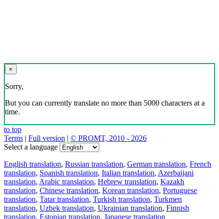
×
Sorry,
But you can currently translate no more than 5000 characters at a
time.
to top
Terms
|
Full version
|
© PROMT, 2010 - 2026
Select a language
English translation
,
Russian translation
,
German translation
,
French
translation
,
Spanish translation
,
Italian translation
,
Azerbaijani
translation
,
Arabic translation
,
Hebrew translation
,
Kazakh
translation
,
Chinese translation
,
Korean translation
,
Portuguese
translation
,
Tatar translation
,
Turkish translation
,
Turkmen
translation
,
Uzbek translation
,
Ukrainian translation
,
Finnish
translation
,
Estonian translation
,
Japanese translation