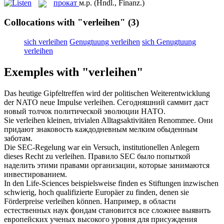
прокат
м.р.
(Hndl., Finanz.)
Collocations with "verleihen"
(3)
sich verleihen
Genugtuung verleihen
sich Genugtuung
verleihen
Exemples with "verleihen"
Das heutige Gipfeltreffen wird der politischen Weiterentwicklung
der NATO neue Impulse
verleihen
.
Сегодняшний саммит
даст
новый толчок политической эволюции НАТО.
Sie
verleihen
kleinen, trivialen Alltagsaktivitäten Renommee.
Они
придают
знаковость каждодневным мелким обыденным
заботам.
Die SEC-Regelung war ein Versuch, institutionellen Anlegern
dieses Recht zu
verleihen
.
Правило SEC было попыткой
наделить
этими правами организации, которые занимаются
инвестированием.
In den Life-Sciences beispielsweise finden es Stiftungen inzwischen
schwierig, hoch qualifizierte Europäer zu finden, denen sie
Förderpreise
verleihen
können.
Например, в области
естественных наук фондам становится все сложнее выявить
европейских ученых высокого уровня для
присуждения