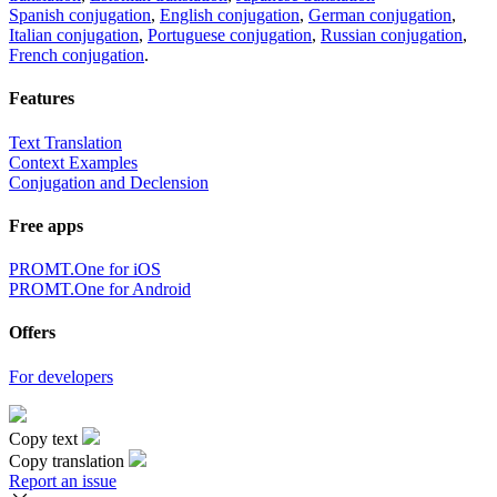
Spanish conjugation
,
English conjugation
,
German conjugation
,
Italian conjugation
,
Portuguese conjugation
,
Russian conjugation
,
French conjugation
.
Features
Text Translation
Context Examples
Conjugation and Declension
Free apps
PROMT.One for iOS
PROMT.One for Android
Offers
For developers
Copy text
Copy translation
Report an issue