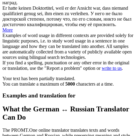
наград.
Er hatte keinen Doktortitel, weil er der Ansicht war, dass niemand
qualifiziert genug sei, ihm einen zu
verleihen
.
У него не было
докторской степени, потому что, по его словам, никто не был
достаточно квалифицирован, чтобы ему её
присвоить
.
More
Examples of word usage in different contexts are provided solely for
linguistic purposes, i.e. to study word usage in a sentence in one
language and how they can be translated into another. All samples
are automatically collected from a variety of publicly available open
sources using bilingual search technologies.
If you find a spelling, punctuation or any other error in the original
or translation, use the "Report a problem" option or
write to us
.
Your text has been partially translated.
You can translate a maximum of
5000
characters at a time.
Examples and translation for
What the German ↔ Russian Translator
Can Do
The PROMT.One online translator translates texts and words
between German and Russian, while preserving meaning and style.