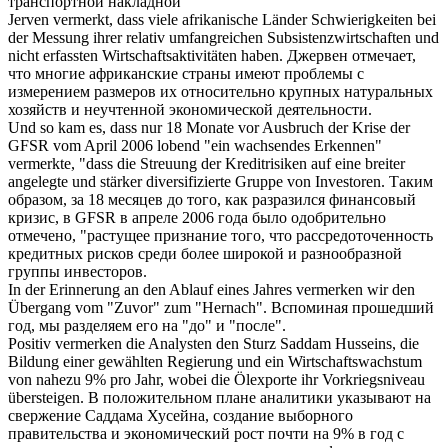
транспортной накладной
Jerven
vermerkt
, dass viele afrikanische Länder Schwierigkeiten bei
der Messung ihrer relativ umfangreichen Subsistenzwirtschaften und
nicht erfassten Wirtschaftsaktivitäten haben.
Джервен
отмечает
,
что многие африканские страны имеют проблемы с
измерением размеров их относительно крупных натуральных
хозяйств и неучтенной экономической деятельности.
Und so kam es, dass nur 18 Monate vor Ausbruch der Krise der
GFSR vom April 2006 lobend "ein wachsendes Erkennen"
vermerkte
, "dass die Streuung der Kreditrisiken auf eine breiter
angelegte und stärker diversifizierte Gruppe von Investoren.
Таким
образом, за 18 месяцев до того, как разразился финансовый
кризис, в GFSR в апреле 2006 года было одобрительно
отмечено
, "растущее признание того, что рассредоточенность
кредитных рисков среди более широкой и разнообразной
группы инвесторов.
In der Erinnerung an den Ablauf eines Jahres
vermerken
wir den
Übergang vom "Zuvor" zum "Hernach".
Вспоминая прошедший
год, мы разделяем его на "до" и "после".
Positiv
vermerken
die Analysten den Sturz Saddam Husseins, die
Bildung einer gewählten Regierung und ein Wirtschaftswachstum
von nahezu 9% pro Jahr, wobei die Ölexporte ihr Vorkriegsniveau
übersteigen.
В положительном плане аналитики указывают на
свержение Саддама Хусейна, создание выборного
правительства и экономический рост почти на 9% в год с