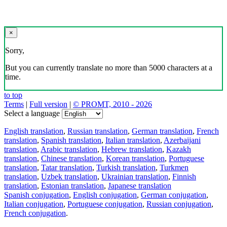
×
Sorry,
But you can currently translate no more than 5000 characters at a
time.
to top
Terms
|
Full version
|
© PROMT, 2010 - 2026
Select a language
English translation
,
Russian translation
,
German translation
,
French
translation
,
Spanish translation
,
Italian translation
,
Azerbaijani
translation
,
Arabic translation
,
Hebrew translation
,
Kazakh
translation
,
Chinese translation
,
Korean translation
,
Portuguese
translation
,
Tatar translation
,
Turkish translation
,
Turkmen
translation
,
Uzbek translation
,
Ukrainian translation
,
Finnish
translation
,
Estonian translation
,
Japanese translation
Spanish conjugation
,
English conjugation
,
German conjugation
,
Italian conjugation
,
Portuguese conjugation
,
Russian conjugation
,
French conjugation
.