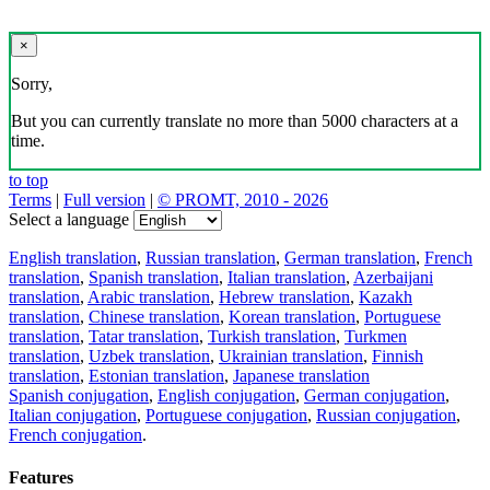
×
Sorry,
But you can currently translate no more than 5000 characters at a
time.
to top
Terms
|
Full version
|
© PROMT, 2010 - 2026
Select a language
English translation
,
Russian translation
,
German translation
,
French
translation
,
Spanish translation
,
Italian translation
,
Azerbaijani
translation
,
Arabic translation
,
Hebrew translation
,
Kazakh
translation
,
Chinese translation
,
Korean translation
,
Portuguese
translation
,
Tatar translation
,
Turkish translation
,
Turkmen
translation
,
Uzbek translation
,
Ukrainian translation
,
Finnish
translation
,
Estonian translation
,
Japanese translation
Spanish conjugation
,
English conjugation
,
German conjugation
,
Italian conjugation
,
Portuguese conjugation
,
Russian conjugation
,
French conjugation
.
Features