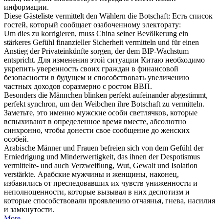
информации.
Diese Gästeliste
vermittelt
den Wählern die Botschaft:
Есть список
гостей, который
сообщает
озабоченному электорату:
Um dies zu korrigieren, muss China seiner Bevölkerung ein
stärkeres Gefühl finanzieller Sicherheit
vermitteln
und für einen
Anstieg der Privateinkünfte sorgen, der dem BIP-Wachstum
entspricht.
Для изменения этой ситуации Китаю необходимо
укрепить уверенность своих граждан в финансовой
безопасности в будущем и
способствовать
увеличению
частных доходов соразмерно с ростом ВВП.
Besonders die Männchen blinken perfekt aufeinander abgestimmt,
perfekt synchron, um den Weibchen ihre Botschaft zu
vermitteln
.
Заметьте, это именно мужские особи светлячков, которые
вспыхивают в определенное время вместе, абсолютно
синхронно, чтобы донести свое
сообщение
до женских
особей.
Arabische Männer und Frauen befreien sich von dem Gefühl der
Erniedrigung und Minderwertigkeit, das ihnen der Despotismus
vermittelte
- und auch Verzweiflung, Wut, Gewalt und Isolation
verstärkte.
Арабские мужчины и женщины, наконец,
избавились от преследовавших их чувств униженности и
неполноценности, которые вызывал в них деспотизм и
которые
способствовали
проявлению отчаянья, гнева, насилия
и замкнутости.
More