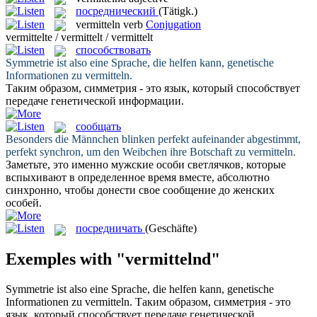
посреднический
(Tätigk.)
vermitteln
verb
Conjugation
vermittelte / vermittelt / vermittelt
способствовать
Symmetrie ist also eine Sprache, die helfen kann, genetische
Informationen zu
vermitteln
.
Таким образом, симметрия - это язык, который
способствует
передаче генетической информации.
сообщать
Besonders die Männchen blinken perfekt aufeinander abgestimmt,
perfekt synchron, um den Weibchen ihre Botschaft zu
vermitteln
.
Заметьте, это именно мужские особи светлячков, которые
вспыхивают в определенное время вместе, абсолютно
синхронно, чтобы донести свое
сообщение
до женских
особей.
посредничать
(Geschäfte)
Exemples with "vermittelnd"
Symmetrie ist also eine Sprache, die helfen kann, genetische
Informationen zu
vermitteln
.
Таким образом, симметрия - это
язык, который
способствует
передаче генетической