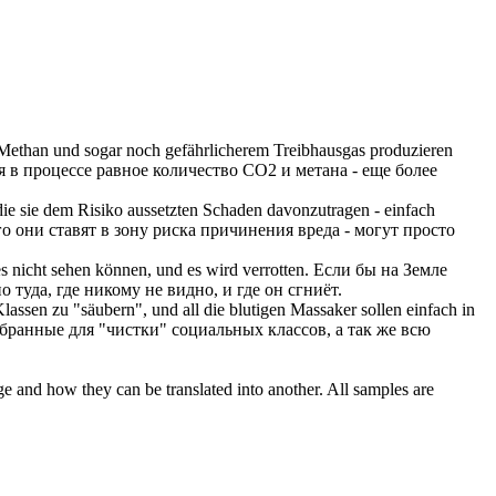
than und sogar noch gefährlicherem Treibhausgas produzieren
я в процессе равное количество CO2 и метана - еще более
 die sie dem Risiko aussetzten Schaden davonzutragen - einfach
 они ставят в зону риска причинения вреда - могут просто
es nicht sehen können, und es wird
verrotten
.
Если бы на Земле
туда, где никому не видно, и где он сгниёт.
assen zu "säubern", und all die blutigen Massaker sollen einfach in
ранные для "чистки" социальных классов, а так же всю
ge and how they can be translated into another. All samples are