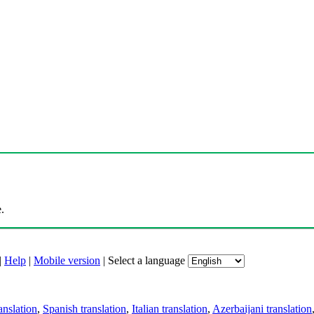
.
|
Help
|
Mobile version
|
Select a language
anslation
,
Spanish translation
,
Italian translation
,
Azerbaijani translation