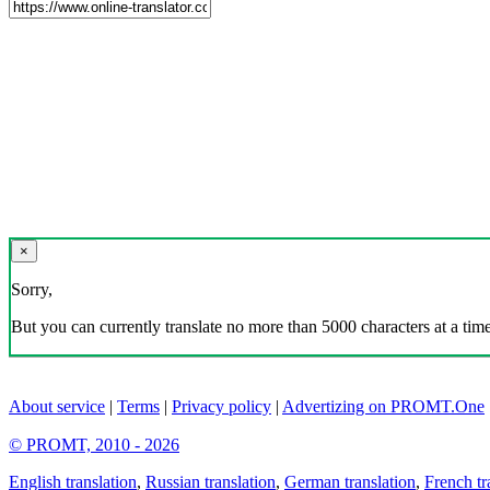
×
Sorry,
But you can currently translate no more than 5000 characters at a time
About service
|
Terms
|
Privacy policy
|
Advertizing on PROMT.One
© PROMT, 2010 - 2026
English translation
,
Russian translation
,
German translation
,
French tr