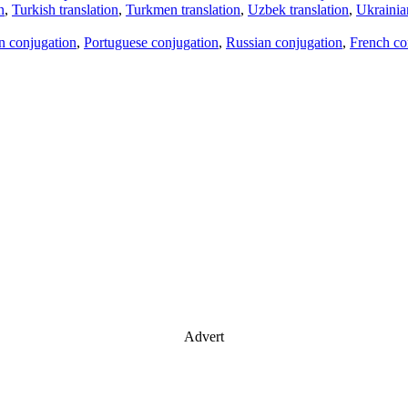
n
,
Turkish translation
,
Turkmen translation
,
Uzbek translation
,
Ukrainian
an conjugation
,
Portuguese conjugation
,
Russian conjugation
,
French co
Advert