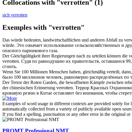
Collocations with "verrotten"
(1)
sich verrotten
Exemples with "verrotten"
Das würde bedeuten, landwirtschaftlichen und anderen Abfall zu ver
würde.
Это означает использование сельскохозяйственных и дру
опасного парникового газа.
Der Gleichgültigkeit ihrer Regierungen nach zu urteilen können die v
verrotten
.
Судя по равнодушию их правительств, оставшиеся 99,
сгнить.
Wenn Sie 100 Millionen Menschen haben, gleichmäßig verteilt, dann, 
было 100 миллионов человек, равномерно распределённых по те
Der Terror der Roten Garden, die bewaffneten Kämpfe zwischen rebelli
der chinesischen Erinnerung
verrotten
.
Террор Красных Охранников
кровавую резню в Китае оставляют без внимания, чтобы стереть
Examples of word usage in different contexts are provided solely for l
automatically collected from a variety of publicly available open sour
If you find a spelling, punctuation or any other error in the original o
PROMT Professional NMT