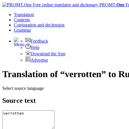
PROMT.
One
F
Translation
Contexts
Conjugation
and declension
Grammar
Feedback
Help
Download the App
Advertise
Translation of “verrotten” to R
Select source language
Source text