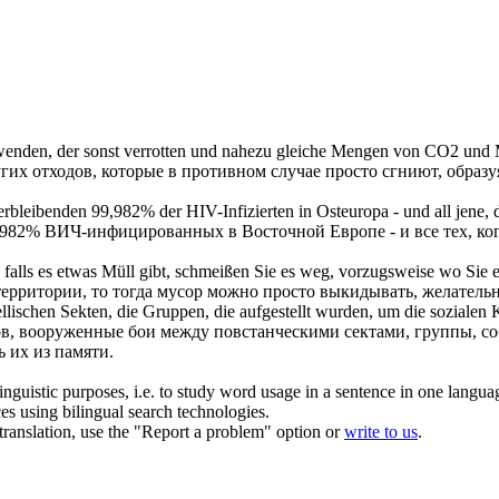
wenden, der sonst
verrotten
und nahezu gleiche Mengen von CO2 und Me
гих отходов, которые в противном случае просто сгниют, образу
erbleibenden 99,982% der HIV-Infizierten in Osteuropa - und all jene,
982% ВИЧ-инфицированных в Восточной Европе - и все тех, кого
falls es etwas Müll gibt, schmeißen Sie es weg, vorzugsweise wo Sie 
рритории, то тогда мусор можно просто выкидывать, желательно 
schen Sekten, die Gruppen, die aufgestellt wurden, um die sozialen Kl
, вооруженные бои между повстанческими сектами, группы, соб
 их из памяти.
inguistic purposes, i.e. to study word usage in a sentence in one langua
ces using bilingual search technologies.
r translation, use the "Report a problem" option or
write to us
.