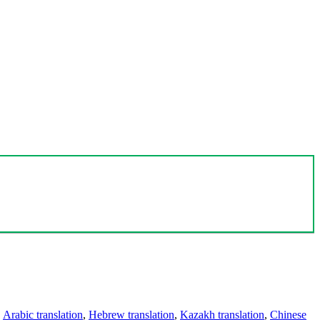
,
Arabic translation
,
Hebrew translation
,
Kazakh translation
,
Chinese