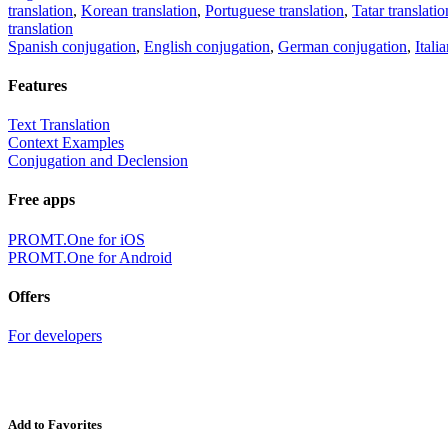
translation
,
Korean translation
,
Portuguese translation
,
Tatar translatio
translation
Spanish conjugation
,
English conjugation
,
German conjugation
,
Itali
Features
Text Translation
Context Examples
Conjugation and Declension
Free apps
PROMT.One for iOS
PROMT.One for Android
Offers
For developers
Add to Favorites