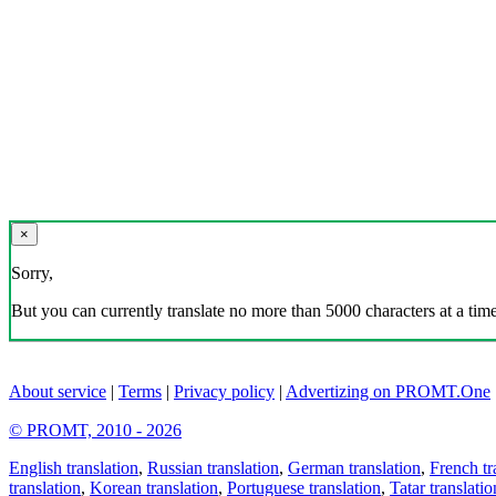
×
Sorry,
But you can currently translate no more than 5000 characters at a time
About service
|
Terms
|
Privacy policy
|
Advertizing on PROMT.One
© PROMT, 2010 - 2026
English translation
,
Russian translation
,
German translation
,
French tr
translation
,
Korean translation
,
Portuguese translation
,
Tatar translatio