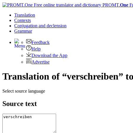
PROMT.
One
F
Translation
Contexts
Conjugation
and declension
Grammar
Feedback
Help
Download the App
Advertise
Translation of “verschreiben” t
Select source language
Source text