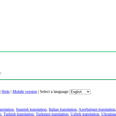
.
|
Help
|
Mobile version
|
Select a language
anslation
,
Spanish translation
,
Italian translation
,
Azerbaijani translation
n
,
Turkish translation
,
Turkmen translation
,
Uzbek translation
,
Ukrainian