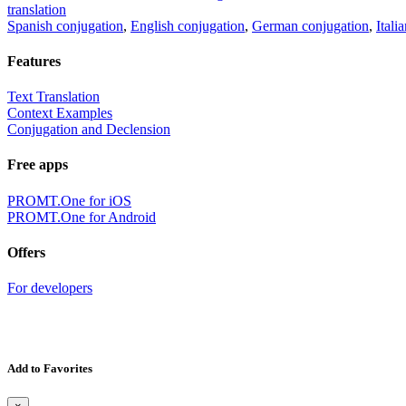
translation
Spanish conjugation
,
English conjugation
,
German conjugation
,
Itali
Features
Text Translation
Context Examples
Conjugation and Declension
Free apps
PROMT.One for iOS
PROMT.One for Android
Offers
For developers
Add to Favorites