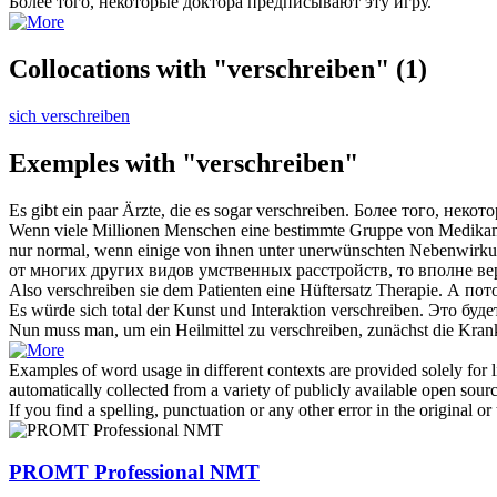
Более того, некоторые доктора
предписывают
эту игру.
Collocations with "verschreiben"
(1)
sich verschreiben
Exemples with "verschreiben"
Es gibt ein paar Ärzte, die es sogar
verschreiben
.
Более того, некот
Wenn viele Millionen Menschen eine bestimmte Gruppe von Medik
nur normal, wenn einige von ihnen unter unerwünschten Nebenwirku
от многих других видов умственных расстройств, то вполне в
Also
verschreiben
sie dem Patienten eine Hüftersatz Therapie.
А пот
Es würde sich total der Kunst und Interaktion
verschreiben
.
Это буде
Nun muss man, um ein Heilmittel zu
verschreiben
, zunächst die Krank
Examples of word usage in different contexts are provided solely for l
automatically collected from a variety of publicly available open sour
If you find a spelling, punctuation or any other error in the original o
PROMT Professional NMT