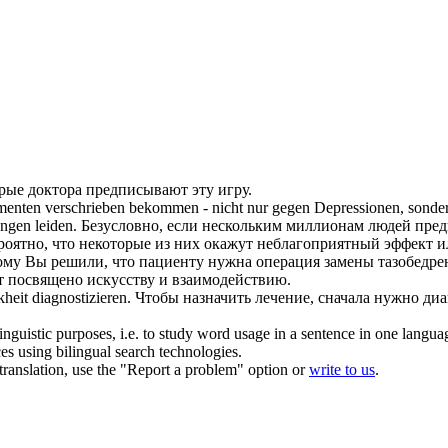
орые доктора
предписывают
эту игру.
amenten
verschrieben
bekommen - nicht nur gegen Depressionen, sondern 
ngen leiden.
Безусловно, если нескольким миллионам людей
пред
ероятно, что некоторые из них окажут неблагоприятный эффект 
ому Вы решили, что пациенту нужна операция замены тазобедрен
т посвящено искусству и взаимодействию.
heit diagnostizieren.
Чтобы назначить лечение, сначала нужно диа
inguistic purposes, i.e. to study word usage in a sentence in one langua
ces using bilingual search technologies.
r translation, use the "Report a problem" option or
write to us
.