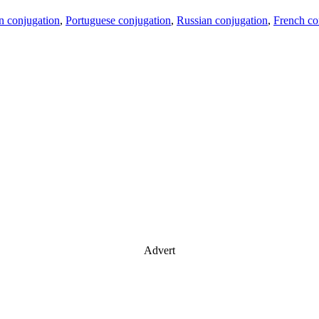
an conjugation
,
Portuguese conjugation
,
Russian conjugation
,
French co
Advert