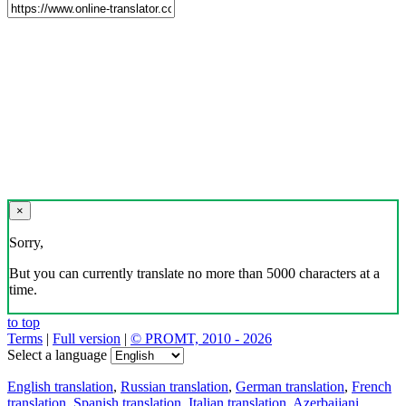
×
Sorry,
But you can currently translate no more than 5000 characters at a
time.
to top
Terms
|
Full version
|
© PROMT, 2010 - 2026
Select a language
English translation
,
Russian translation
,
German translation
,
French
translation
,
Spanish translation
,
Italian translation
,
Azerbaijani