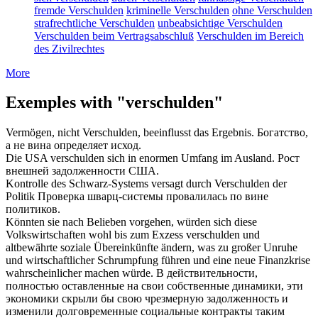
fremde Verschulden
kriminelle Verschulden
ohne Verschulden
strafrechtliche Verschulden
unbeabsichtige Verschulden
Verschulden beim Vertragsabschluß
Verschulden im Bereich
des Zivilrechtes
More
Exemples with "verschulden"
Vermögen, nicht
Verschulden
, beeinflusst das Ergebnis.
Богатство,
а не
вина
определяет исход.
Die USA
verschulden
sich in enormen Umfang im Ausland.
Рост
внешней
задолженности
США.
Kontrolle des Schwarz-Systems versagt durch
Verschulden
der
Politik
Проверка шварц-системы провалилась по
вине
политиков.
Könnten sie nach Belieben vorgehen, würden sich diese
Volkswirtschaften wohl bis zum Exzess
verschulden
und
altbewährte soziale Übereinkünfte ändern, was zu großer Unruhe
und wirtschaftlicher Schrumpfung führen und eine neue Finanzkrise
wahrscheinlicher machen würde.
В действительности,
полностью оставленные на свои собственные динамики, эти
экономики скрыли бы свою чрезмерную
задолженность
и
изменили долговременные социальные контракты таким