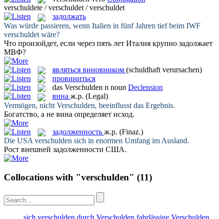
verschuldete / verschuldet / verschuldet
задолжать
Was würde passieren, wenn Italien in fünf Jahren tief beim IWF
verschuldet
wäre?
Что произойдет, если через пять лет Италия крупно
задолжает
МВФ?
являться виновником
(schuldhaft verursachen)
провиниться
das
Verschulden
n
noun
Declension
вина
ж.р.
(Legal)
Vermögen, nicht
Verschulden
, beeinflusst das Ergebnis.
Богатство, а не
вина
определяет исход.
задолженность
ж.р.
(Finaz.)
Die USA
verschulden
sich in enormen Umfang im Ausland.
Рост внешней
задолженности
США.
Collocations with "verschulden"
(11)
sich verschulden
durch Verschulden
fahrlässige Verschulden