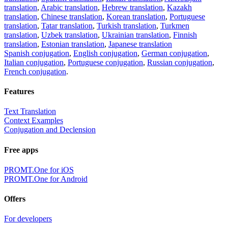
translation
,
Arabic translation
,
Hebrew translation
,
Kazakh
translation
,
Chinese translation
,
Korean translation
,
Portuguese
translation
,
Tatar translation
,
Turkish translation
,
Turkmen
translation
,
Uzbek translation
,
Ukrainian translation
,
Finnish
translation
,
Estonian translation
,
Japanese translation
Spanish conjugation
,
English conjugation
,
German conjugation
,
Italian conjugation
,
Portuguese conjugation
,
Russian conjugation
,
French conjugation
.
Features
Text Translation
Context Examples
Conjugation and Declension
Free apps
PROMT.One for iOS
PROMT.One for Android
Offers
For developers