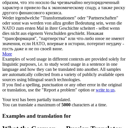
образом, что это носило бы чрезвычайно неупорядоченный
характер и привело бы к экономическому спаду, а также риску
другого финансового кризиса.
Weder irgendwelche "Transformationen" oder "Partnerschaften"
oder sonst was werden von allzu großer Bedeutung sein, wenn die
NATO zum ersten Mal in ihrer Geschichte scheitert - selbst wenn
dies nicht aus eigenem
Verschulden
geschieht.
Никакая
"трансформация", "партнерства" или что-либо иное не имеют
значения, если НАТО, впервые в истории, потерпит неудачу -
пусть даже и не по своей
вине
.
More
Examples of word usage in different contexts are provided solely for
linguistic purposes, i.e. to study word usage in a sentence in one
language and how they can be translated into another. All samples
are automatically collected from a variety of publicly available open
sources using bilingual search technologies.
If you find a spelling, punctuation or any other error in the original
or translation, use the "Report a problem" option or
write to us
.
Your text has been partially translated.
You can translate a maximum of
5000
characters at a time.
Examples and translation for