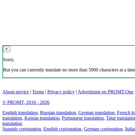
×
Sorry,
But you can currently translate no more than 5000 characters at a time
About service
|
Terms
|
Privacy policy
|
Advertizing on PROMT.One
© PROMT, 2010 - 2026
English translation
,
Russian translation
,
German translation
,
French tr
translation
,
Korean translation
,
Portuguese translation
,
Tatar translatio
translation
Spanish conjugation
,
English conjugation
,
German conjugation
,
Itali