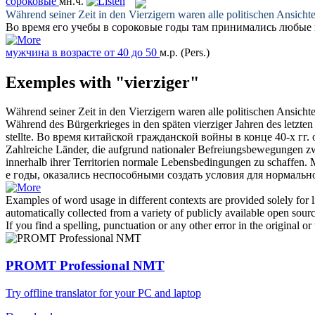
сороковые
мн.ч.
Während seiner Zeit in den
Vierzigern
waren alle politischen Ansichte
Во время его учебы в
сороковые
годы там принимались любые 
мужчина в возрасте от 40 до 50
м.р.
(Pers.)
Exemples with "vierziger"
Während seiner Zeit in den
Vierzigern
waren alle politischen Ansichte
Während des Bürgerkrieges in den späten
vierziger
Jahren des letzte
stellte.
Во время китайской гражданской войны в конце 40-х гг
Zahlreiche Länder, die aufgrund nationaler Befreiungsbewegungen 
innerhalb ihrer Territorien normale Lebensbedingungen zu schaffen.
е годы, оказались неспособными создать условия для нормальн
Examples of word usage in different contexts are provided solely for l
automatically collected from a variety of publicly available open sour
If you find a spelling, punctuation or any other error in the original o
PROMT Professional NMT
Try offline translator for your PC and laptop