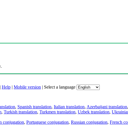
.
|
Help
|
Mobile version
|
Select a language
anslation
,
Spanish translation
,
Italian translation
,
Azerbaijani translation
n
,
Turkish translation
,
Turkmen translation
,
Uzbek translation
,
Ukrainian
an conjugation
,
Portuguese conjugation
,
Russian conjugation
,
French co