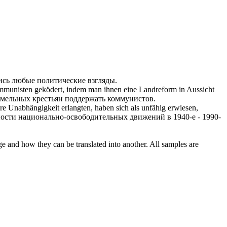
сь любые политические взгляды.
mmunisten geködert, indem man ihnen eine Landreform in Aussicht
емельных крестьян поддержать коммунистов.
re Unabhängigkeit erlangten, haben sich als unfähig erwiesen,
ности национально-освободительных движений в 1940-е - 1990-
ge and how they can be translated into another. All samples are