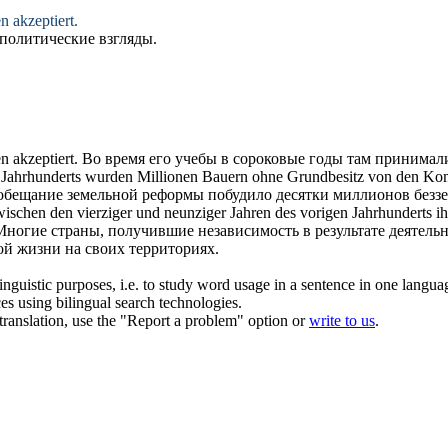
n akzeptiert.
политические взгляды.
n akzeptiert.
Во время его учебы в
сороковые
годы там принимали
n Jahrhunderts wurden Millionen Bauern ohne Grundbesitz von den Ko
. обещание земельной реформы побудило десятки миллионов безз
zwischen den
vierziger
und neunziger Jahren des vorigen Jahrhunderts ih
Многие страны, получившие независимость в результате деятель
ой жизни на своих территориях.
inguistic purposes, i.e. to study word usage in a sentence in one langua
ces using bilingual search technologies.
r translation, use the "Report a problem" option or
write to us
.