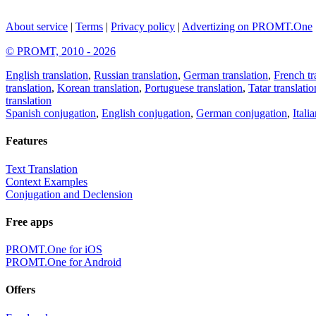
About service
|
Terms
|
Privacy policy
|
Advertizing on PROMT.One
© PROMT, 2010 - 2026
English translation
,
Russian translation
,
German translation
,
French tr
translation
,
Korean translation
,
Portuguese translation
,
Tatar translatio
translation
Spanish conjugation
,
English conjugation
,
German conjugation
,
Itali
Features
Text Translation
Context Examples
Conjugation and Declension
Free apps
PROMT.One for iOS
PROMT.One for Android
Offers