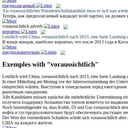
предполагаемый
Als
voraussichtlicher
Präsidentschaftskandidat muss er sich nun wiede
Теперь, как
предполагаемый
кандидат всей партии, он должен 
voraussichtlich
adverb
вероятно
Letztlich wird China,
voraussichtlich
nach 2013, eine harte Landung e
В конце концов, наиболее
вероятно
, что после 2013 года в Кит
предположительно
Exemples with "voraussichtlich"
Letztlich wird China,
voraussichtlich
nach 2013, eine harte Landung e
In einer Mitteilung am Montag vor der Jahresversammlung des Unter
entsprechen würden.
Выступив в понедельник перед ежегодным 
рыночным ожиданиям.
Alle Kandidaten müssen zunächst die mehrheitliche Unterstützung ei
получить поддержку большинства членов комитета по выдвиж
Noch beunruhigender ist, dass Kohle, Öl und Gas
voraussichtlich
den 
нефть и газ
предположительно
будут обеспечивать растущие эн
Der Wert des vermiedenen Schadens würde sich
voraussichtlich
aber 
США на каждого жителя.