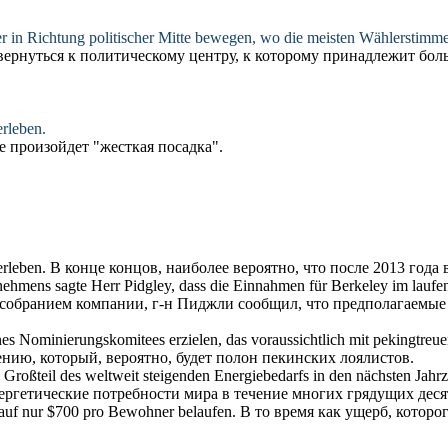
r in Richtung politischer Mitte bewegen, wo die meisten Wählerstimme
вернуться к политическому центру, к которому принадлежит бол
rleben.
ае произойдет "жесткая посадка".
rleben.
В конце концов, наиболее
вероятно
, что после 2013 года
nehmens sagte Herr Pidgley, dass die Einnahmen für Berkeley im laufe
собранием компании, г-н Пиджли сообщил, что
предполагаемые
nes Nominierungskomitees erzielen, das
voraussichtlich
mit pekingtreuen
ению, который,
вероятно
, будет полон пекинских лоялистов.
Großteil des weltweit steigenden Energiebedarfs in den nächsten Jah
ергетические потребности мира в течение многих грядущих деся
auf nur $700 pro Bewohner belaufen.
В то время как ущерб, которо