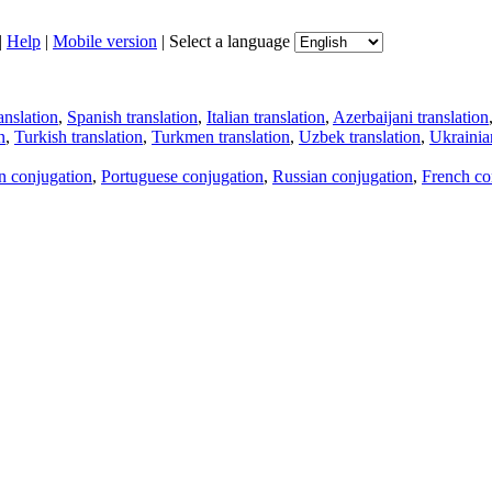
|
Help
|
Mobile version
|
Select a language
anslation
,
Spanish translation
,
Italian translation
,
Azerbaijani translation
n
,
Turkish translation
,
Turkmen translation
,
Uzbek translation
,
Ukrainian
an conjugation
,
Portuguese conjugation
,
Russian conjugation
,
French co