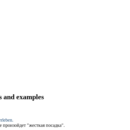
ns and examples
rleben.
ае произойдет "жесткая посадка".