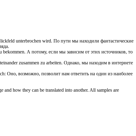
ickfeld unterbrochen wird.
По пути мы находили фантастические
ляда.
, zu bekommen.
А потому, если мы зависим от этих источников, то
iteinander zusammen zu arbeiten.
Однако, мы находим в интернете
ch:
Оно, возможно, позволит нам ответить на один из наиболее
ge and how they can be translated into another. All samples are