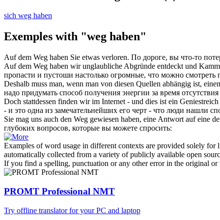
sich weg haben
Exemples with "weg haben"
Auf dem
Weg haben
Sie etwas verloren.
По дороге, вы что-то поте
Auf dem
Weg haben
wir unglaubliche Abgründe entdeckt und Kammer
пропасти и пустоши настолько огромные, что можно смотреть п
Deshalb muss man, wenn man von diesen Quellen abhängig ist, eine
надо придумать способ получения энергии за время отсутствия 
Doch stattdessen finden wir im Internet - und dies ist ein Geniestreich
- и это одна из замечательнейших его черт - что люди нашли сп
Sie mag uns auch den
Weg
gewiesen
haben
, eine Antwort auf eine d
глубоких вопросов, которые вы можете спросить:
Examples of word usage in different contexts are provided solely for l
automatically collected from a variety of publicly available open sour
If you find a spelling, punctuation or any other error in the original o
PROMT Professional NMT
Try offline translator for your PC and laptop