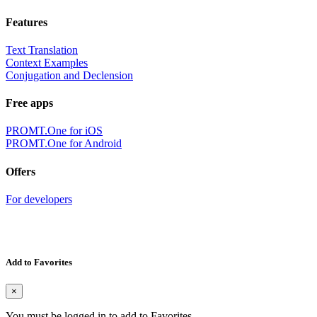
Features
Text Translation
Context Examples
Conjugation and Declension
Free apps
PROMT.One for iOS
PROMT.One for Android
Offers
For developers
Add to Favorites
×
You must be logged in to add to Favorites