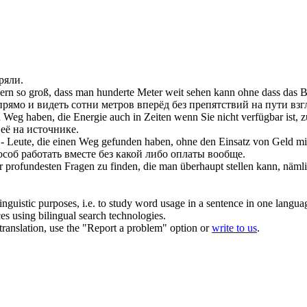
ряли.
n so groß, dass man hunderte Meter weit sehen kann ohne dass das Bl
рямо и видеть сотни метров вперёд без препятствий на пути взг
n
Weg haben
, die Energie auch in Zeiten wenn Sie nicht verfügbar ist
её на источнике.
 - Leute, die einen
Weg
gefunden
haben
, ohne den Einsatz von Geld m
особ работать вместе без какой либо оплаты вообще.
er profundesten Fragen zu finden, die man überhaupt stellen kann, nämli
inguistic purposes, i.e. to study word usage in a sentence in one langua
ces using bilingual search technologies.
r translation, use the "Report a problem" option or
write to us
.