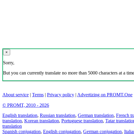
×
Sorry,
But you can currently translate no more than 5000 characters at a time
About service
|
Terms
|
Privacy policy
|
Advertizing on PROMT.One
© PROMT, 2010 - 2026
English translation
,
Russian translation
,
German translation
,
French tr
translation
,
Korean translation
,
Portuguese translation
,
Tatar translatio
translation
Spanish conjugation
,
English conjugation
,
German conjugation
,
Itali