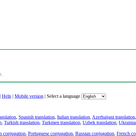
.
|
Help
|
Mobile version
|
Select a language
anslation
,
Spanish translation
,
Italian translation
,
Azerbaijani translation
n
,
Turkish translation
,
Turkmen translation
,
Uzbek translation
,
Ukrainian
an conjugation
,
Portuguese conjugation
,
Russian conjugation
,
French co