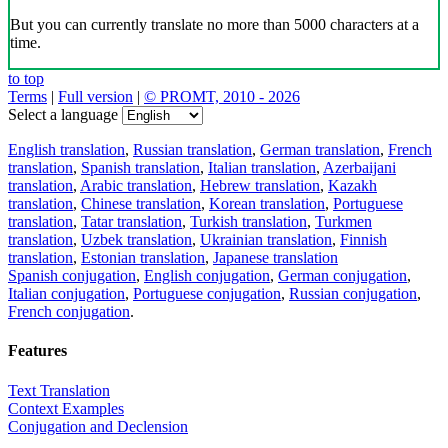
But you can currently translate no more than 5000 characters at a
time.
to top
Terms
|
Full version
|
© PROMT, 2010 - 2026
Select a language
English translation
,
Russian translation
,
German translation
,
French
translation
,
Spanish translation
,
Italian translation
,
Azerbaijani
translation
,
Arabic translation
,
Hebrew translation
,
Kazakh
translation
,
Chinese translation
,
Korean translation
,
Portuguese
translation
,
Tatar translation
,
Turkish translation
,
Turkmen
translation
,
Uzbek translation
,
Ukrainian translation
,
Finnish
translation
,
Estonian translation
,
Japanese translation
Spanish conjugation
,
English conjugation
,
German conjugation
,
Italian conjugation
,
Portuguese conjugation
,
Russian conjugation
,
French conjugation
.
Features
Text Translation
Context Examples
Conjugation and Declension