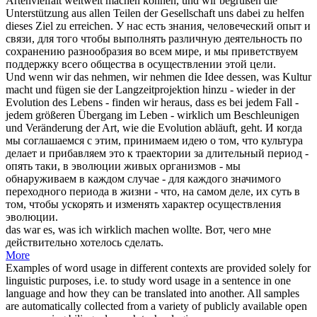
Artenvielfalt weltweit
machen
können, und wir begrüßen die
Unterstützung aus allen Teilen der Gesellschaft uns dabei zu helfen
dieses Ziel zu erreichen.
У нас есть знания, человеческий опыт и
связи, для того чтобы выполнять различную деятельность по
сохранению разнообразия во всем мире, и мы приветствуем
поддержку всего общества в
осуществлении
этой цели.
Und wenn wir das nehmen, wir nehmen die Idee dessen, was Kultur
macht
und fügen sie der Langzeitprojektion hinzu - wieder in der
Evolution des Lebens - finden wir heraus, dass es bei jedem Fall -
jedem größeren Übergang im Leben -
wirklich
um Beschleunigen
und Veränderung der Art, wie die Evolution abläuft, geht.
И когда
мы соглашаемся с этим, принимаем идею о том, что культура
делает и прибавляем это к траектории за длительный период -
опять таки, в эволюции живых организмов - мы
обнаруживаем в каждом случае - для каждого значимого
переходного периода в жизни - что, на самом деле, их суть в
том, чтобы ускорять и изменять характер
осуществления
эволюции.
das war es, was ich
wirklich machen
wollte.
Вот, чего мне
действительно хотелось сделать.
More
Examples of word usage in different contexts are provided solely for
linguistic purposes, i.e. to study word usage in a sentence in one
language and how they can be translated into another. All samples
are automatically collected from a variety of publicly available open