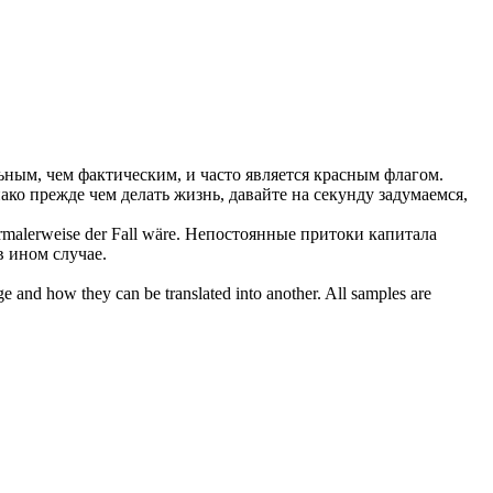
льным,
чем
фактическим, и часто является красным флагом.
ако прежде
чем
делать жизнь, давайте на секунду задумаемся,
malerweise der Fall wäre.
Непостоянные притоки капитала
 ином случае.
ge and how they can be translated into another. All samples are