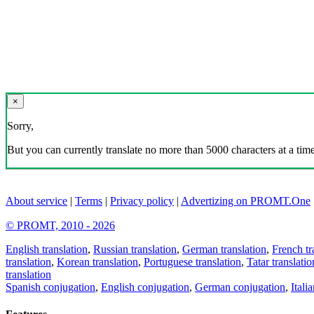
×
Sorry,
But you can currently translate no more than 5000 characters at a time
About service
|
Terms
|
Privacy policy
|
Advertizing on PROMT.One
© PROMT, 2010 - 2026
English translation
,
Russian translation
,
German translation
,
French tr
translation
,
Korean translation
,
Portuguese translation
,
Tatar translatio
translation
Spanish conjugation
,
English conjugation
,
German conjugation
,
Itali