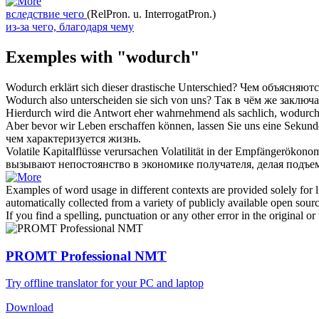
вследствие чего
(RelPron. u. InterrogatPron.)
из-за чего, благодаря чему
Exemples with "wodurch"
Wodurch
erklärt sich dieser drastische Unterschied?
Чем
объясняются
Wodurch
also unterscheiden sie sich von uns?
Так в
чём
же заключа
Hierdurch wird die Antwort eher wahrnehmend als sachlich,
wodurc
Aber bevor wir Leben erschaffen können, lassen Sie uns eine Sekun
чем характеризуется жизнь.
Volatile Kapitalflüsse verursachen Volatilität in der Empfängerökono
вызывают непостоянство в экономике получателя, делая подъе
Examples of word usage in different contexts are provided solely for l
automatically collected from a variety of publicly available open sour
If you find a spelling, punctuation or any other error in the original o
PROMT Professional NMT
Try offline translator for your PC and laptop
Download