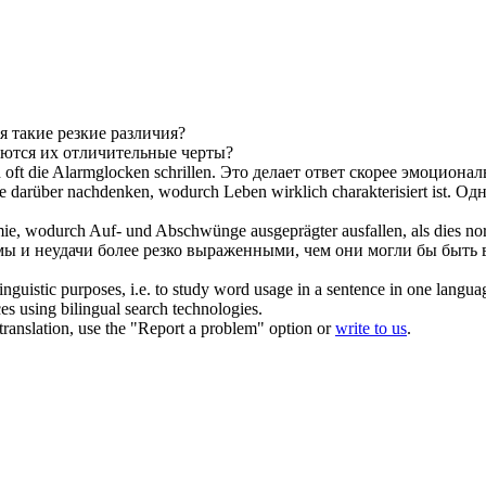
 такие резкие различия?
ются их отличительные черты?
h
oft die Alarmglocken schrillen.
Это делает ответ скорее эмоциона
de darüber nachdenken,
wodurch
Leben wirklich charakterisiert ist.
Одн
mie,
wodurch
Auf- und Abschwünge ausgeprägter ausfallen, als dies nor
мы и неудачи более резко выраженными,
чем
они могли бы быть в
inguistic purposes, i.e. to study word usage in a sentence in one langua
ces using bilingual search technologies.
r translation, use the "Report a problem" option or
write to us
.