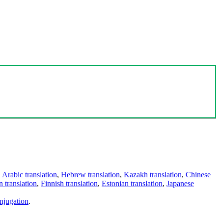
,
Arabic translation
,
Hebrew translation
,
Kazakh translation
,
Chinese
 translation
,
Finnish translation
,
Estonian translation
,
Japanese
njugation
.