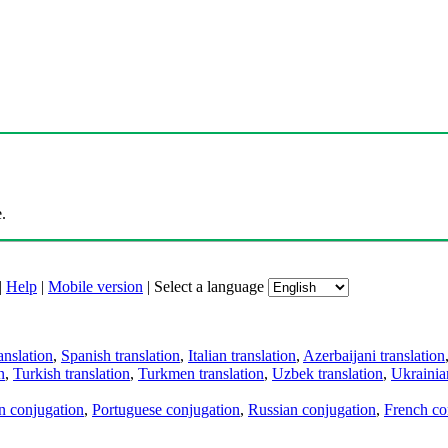
.
|
Help
|
Mobile version
|
Select a language
anslation
,
Spanish translation
,
Italian translation
,
Azerbaijani translation
n
,
Turkish translation
,
Turkmen translation
,
Uzbek translation
,
Ukrainian
an conjugation
,
Portuguese conjugation
,
Russian conjugation
,
French co