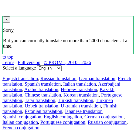
×
Sorry,
But you can currently translate no more than 5000 characters at a
time.
to top
Terms
|
Full version
|
© PROMT, 2010 - 2026
Select a language
English translation
,
Russian translation
,
German translation
,
French
translation
,
Spanish translation
,
Italian translation
,
Azerbaijani
translation
,
Arabic translation
,
Hebrew translation
,
Kazakh
translation
,
Chinese translation
,
Korean translation
,
Portuguese
translation
,
Tatar translation
,
Turkish translation
,
Turkmen
translation
,
Uzbek translation
,
Ukrainian translation
,
Finnish
translation
,
Estonian translation
,
Japanese translation
Spanish conjugation
,
English conjugation
,
German conjugation
,
Italian conjugation
,
Portuguese conjugation
,
Russian conjugation
,
French conjugation
.