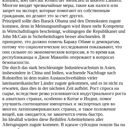
kommen
, aber dies auf Kosten der Menschen in anderen Ländern.
Многие вводят чрезвычайные меры, такие как налоги или
запрет на экспорт, которые
помогают
их собственным
гражданам, но делают это за счет других.
Prinzipiell sollte dies Barack Obama und den Demokraten
zugute
kommen
, denn in Meinungsumfragen wird ihnen mehr Kompetenz
in Wirtschaftsfragen bescheinigt, wohingegen die Republikaner und
John McCain in Sicherheitsfragen besser abschneiden.
В
принципе, это должно
помочь
Бараку Обаме и демократам,
потому что социологические исследования показывают, что
они сильнее по экономическим вопросам, в то время как
республиканцы и Джон Маккейн опережают в вопросах
безопасности.
Die durch das stark beschleunigte Industriewachstum in Asien,
insbesondere in China und Indien, wachsende Nachfrage nach
Rohstoffen ist dem realen Austauschverhältnis vieler
lateinamerikanischer Länder
zugute gekommen
, und es ist nicht zu
erwarten, dass dies in der nächsten Zeit aufhört.
Рост спроса на
сырье, вследствие резко усилившегося индустриального роста
в азиатских странах, особенно в Китае и Индии,
помог
улучшить соотношение импортных и экспортных цен во
многих латиноамериканских странах, и такое положение
вещей, как ожидается, не закончится очень быстро.
Im Idealfall würden diese Beihilfen Arbeitnehmern aller
Altersgruppen
zugute kommen
.
В идеале субсидии пошли бы на