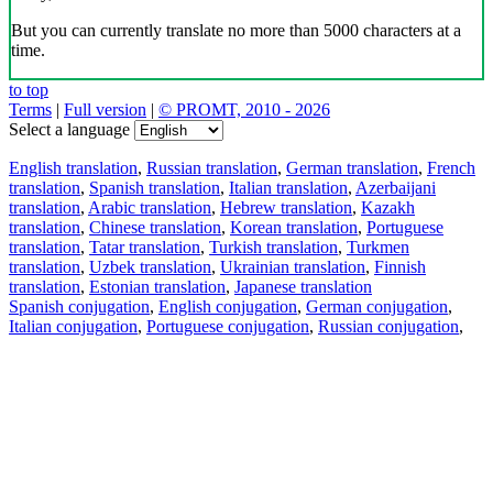
But you can currently translate no more than 5000 characters at a
time.
to top
Terms
|
Full version
|
© PROMT, 2010 - 2026
Select a language
English translation
,
Russian translation
,
German translation
,
French
translation
,
Spanish translation
,
Italian translation
,
Azerbaijani
translation
,
Arabic translation
,
Hebrew translation
,
Kazakh
translation
,
Chinese translation
,
Korean translation
,
Portuguese
translation
,
Tatar translation
,
Turkish translation
,
Turkmen
translation
,
Uzbek translation
,
Ukrainian translation
,
Finnish
translation
,
Estonian translation
,
Japanese translation
Spanish conjugation
,
English conjugation
,
German conjugation
,
Italian conjugation
,
Portuguese conjugation
,
Russian conjugation
,
French conjugation
.
Features
Text Translation
Context Examples
Conjugation and Declension