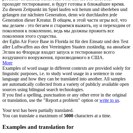
проходят тестирование, и будут готовы в ближайшее время.
Zu diesem Zeitpunkt im Spiel laufen wir herum und überleben und
gelangen
zur nächsten Generation, denn wir durchlaufen jede
Generation dieser Kreatur.
В общем, в этой части игры всё, что
мы делаем - это бегаем и стараемся выжить, ну и переходим от
поколения к поколению, ведь мы должны прожить все
поколения этого существа.
der Eglin Air Force Base in Florida ist für den
Einsatz
und den Test
aller Luftwaffen aus den Vereinigten Staaten zuständig.
на авиабазе
Эглин во Флориде входит запуск и тестирование всего
воздушного вооружения, производимого в США.
More
Examples of word usage in different contexts are provided solely for
linguistic purposes, i.e. to study word usage in a sentence in one
language and how they can be translated into another. All samples
are automatically collected from a variety of publicly available open
sources using bilingual search technologies.
If you find a spelling, punctuation or any other error in the original
or translation, use the "Report a problem" option or
write to us
.
Your text has been partially translated.
You can translate a maximum of
5000
characters at a time.
Examples and translation for