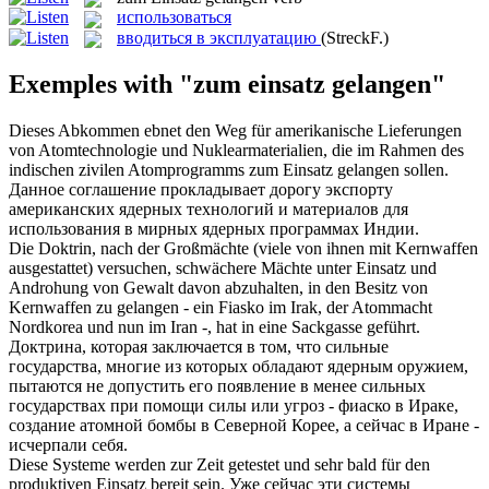
использоваться
вводиться в эксплуатацию
(StreckF.)
Exemples with "zum einsatz gelangen"
Dieses Abkommen ebnet den Weg für amerikanische Lieferungen
von Atomtechnologie und Nuklearmaterialien, die im Rahmen des
indischen zivilen Atomprogramms
zum Einsatz gelangen
sollen.
Данное соглашение прокладывает дорогу экспорту
американских ядерных технологий и материалов для
использования
в мирных ядерных программах Индии.
Die Doktrin, nach der Großmächte (viele von ihnen mit Kernwaffen
ausgestattet) versuchen, schwächere Mächte unter
Einsatz
und
Androhung von Gewalt davon abzuhalten, in den Besitz von
Kernwaffen zu
gelangen
- ein Fiasko im Irak, der Atommacht
Nordkorea und nun im Iran -, hat in eine Sackgasse geführt.
Доктрина, которая заключается в том, что сильные
государства, многие из которых обладают ядерным оружием,
пытаются не допустить его появление в менее сильных
государствах при помощи силы или угроз - фиаско в Ираке,
создание атомной бомбы в Северной Корее, а сейчас в Иране -
исчерпали себя.
Diese Systeme werden zur Zeit getestet und sehr bald für den
produktiven
Einsatz
bereit sein.
Уже сейчас эти системы