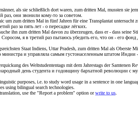
änner, als sie schließlich dort waren,
zum dritten Mal
, mussten sie je
й раз
, они звонили кому-то за советом.
inic um
zum dritten Mal
in fünf Jahren für eine Transplantat untersucht 
ретий раз
за пять лет - о пересадке лёгких.
rsuche ihn
zum dritten Mal
davon zu überzeugen, dass er - dass seine Sti
м Соросом, я
в третий раз
пытаюсь убедить его, что он - его фонд 
reichsten Staat Indiens, Uttar Pradesh,
zum dritten Mal
als Oberste Min
о министра и управляла самым густонаселенным штатом Индии - 
rquickung des Weltstudententags mit dem Jahrestags der Samtenen Rev
дународный день студента и годовщину бархатной революции с 
inguistic purposes, i.e. to study word usage in a sentence in one langua
ces using bilingual search technologies.
r translation, use the "Report a problem" option or
write to us
.