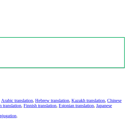
,
Arabic translation
,
Hebrew translation
,
Kazakh translation
,
Chinese
 translation
,
Finnish translation
,
Estonian translation
,
Japanese
njugation
.