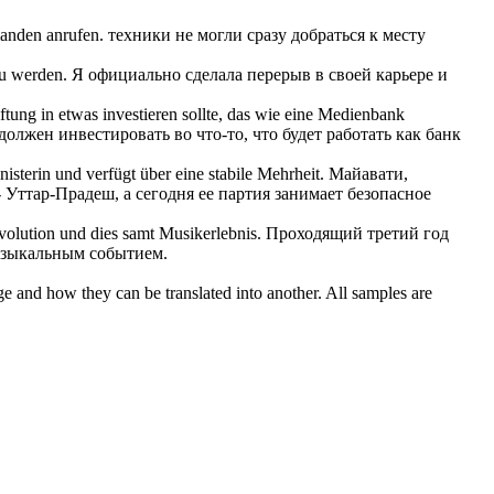
manden anrufen.
техники не могли сразу добраться к месту
zu werden.
Я официально сделала перерыв в своей карьере и
ftung in etwas investieren sollte, das wie eine Medienbank
должен инвестировать во что-то, что будет работать как банк
isterin und verfügt über eine stabile Mehrheit.
Майавати,
Уттар-Прадеш, а сегодня ее партия занимает безопасное
olution und dies samt Musikerlebnis.
Проходящий третий год
музыкальным событием.
ge and how they can be translated into another. All samples are