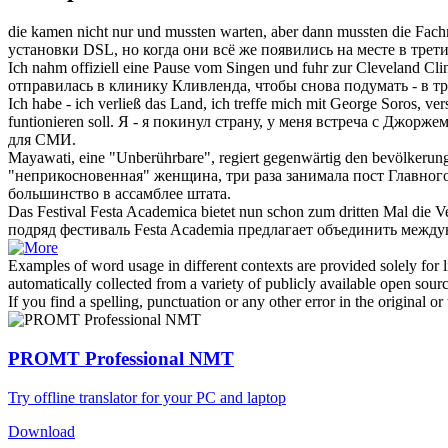
die kamen nicht nur und mussten warten, aber dann mussten die Fachm
установки DSL, но когда они всё же появились на месте
в трети
Ich nahm offiziell eine Pause vom Singen und fuhr zur Cleveland Cl
отправилась в клинику Кливленда, чтобы снова подумать -
в т
Ich habe - ich verließ das Land, ich treffe mich mit George Soros, ve
funtionieren soll.
Я - я покинул страну, у меня встреча с Джорже
для СМИ.
Mayawati, eine "Unberührbare", regiert gegenwärtig den bevölkerungs
"неприкосновенная" женщина, три раза занимала пост Главног
большинство в ассамблее штата.
Das Festival Festa Academica bietet nun schon
zum dritten Mal
die Ve
подряд фестиваль Festa Academia предлагает объединить меж
Examples of word usage in different contexts are provided solely for l
automatically collected from a variety of publicly available open sour
If you find a spelling, punctuation or any other error in the original o
PROMT Professional NMT
Try offline translator for your PC and laptop
Download