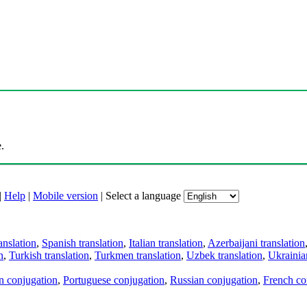
.
|
Help
|
Mobile version
|
Select a language
anslation
,
Spanish translation
,
Italian translation
,
Azerbaijani translation
n
,
Turkish translation
,
Turkmen translation
,
Uzbek translation
,
Ukrainian
an conjugation
,
Portuguese conjugation
,
Russian conjugation
,
French co