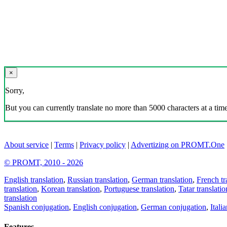
×
Sorry,
But you can currently translate no more than 5000 characters at a time
About service
|
Terms
|
Privacy policy
|
Advertizing on PROMT.One
© PROMT, 2010 - 2026
English translation
,
Russian translation
,
German translation
,
French tr
translation
,
Korean translation
,
Portuguese translation
,
Tatar translatio
translation
Spanish conjugation
,
English conjugation
,
German conjugation
,
Itali
Features