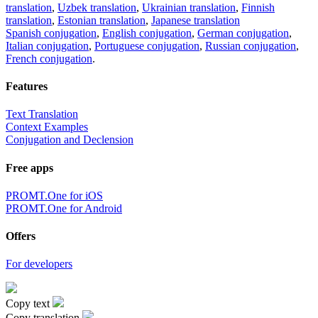
translation
,
Uzbek translation
,
Ukrainian translation
,
Finnish
translation
,
Estonian translation
,
Japanese translation
Spanish conjugation
,
English conjugation
,
German conjugation
,
Italian conjugation
,
Portuguese conjugation
,
Russian conjugation
,
French conjugation
.
Features
Text Translation
Context Examples
Conjugation and Declension
Free apps
PROMT.One for iOS
PROMT.One for Android
Offers
For developers
Copy text
Copy translation