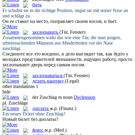
бить
Er schubst sie in die richtige Position, stupst sie mit seiner Nase an
und
schlägt zu
.
Он ее ставит на место, поправляет своим носом, и
бьет
.
захлопывать
(Tür, Fenster)
Zusammengenommen wirkt das wie eine Tür, die man jungen,
arbeitssuchenden Männern aus Minderheiten vor der Nase
zuschlägt
.
Соедините все это воедино, и дело выглядит так, как будто у
молодых представителей меньшинств, ищущих работу, просто
захлопывают
дверь перед самым носом.
захлопываться
(Tür, Fenster)
делать наценку
(Legal)
other translations
1
hide
der
Zuschlag
m
noun
Declension
pl.
Zuschläge
доплата
ж.р.
(Finanz.)
Ein neues Ticket ohne
Zuschlag
?
Новый билет без
доплаты
?
флюс
м.р.
(Med.)