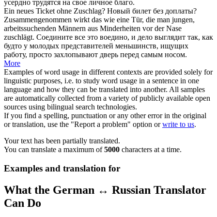
усердно трудятся на свое личное благо.
Ein neues Ticket ohne
Zuschlag
?
Новый билет без
доплаты
?
Zusammengenommen wirkt das wie eine Tür, die man jungen,
arbeitssuchenden Männern aus Minderheiten vor der Nase
zuschlägt
.
Соедините все это воедино, и дело выглядит так, как
будто у молодых представителей меньшинств, ищущих
работу, просто
захлопывают
дверь перед самым носом.
More
Examples of word usage in different contexts are provided solely for
linguistic purposes, i.e. to study word usage in a sentence in one
language and how they can be translated into another. All samples
are automatically collected from a variety of publicly available open
sources using bilingual search technologies.
If you find a spelling, punctuation or any other error in the original
or translation, use the "Report a problem" option or
write to us
.
Your text has been partially translated.
You can translate a maximum of
5000
characters at a time.
Examples and translation for
What the German ↔ Russian Translator
Can Do