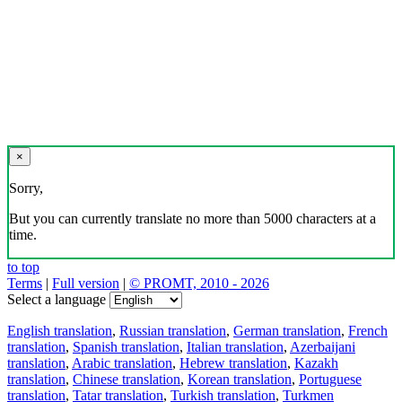
×
Sorry,
But you can currently translate no more than 5000 characters at a
time.
to top
Terms
|
Full version
|
© PROMT, 2010 - 2026
Select a language
English translation
,
Russian translation
,
German translation
,
French
translation
,
Spanish translation
,
Italian translation
,
Azerbaijani
translation
,
Arabic translation
,
Hebrew translation
,
Kazakh
translation
,
Chinese translation
,
Korean translation
,
Portuguese
translation
,
Tatar translation
,
Turkish translation
,
Turkmen