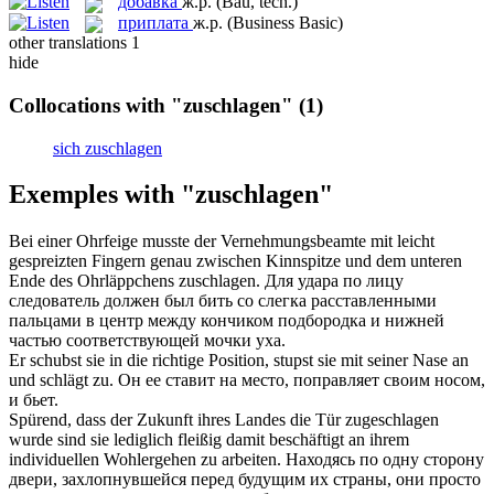
добавка
ж.р.
(Bau, tech.)
приплата
ж.р.
(Business Basic)
other translations
1
hide
Collocations with "zuschlagen"
(1)
sich zuschlagen
Exemples with "zuschlagen"
Bei einer Ohrfeige musste der Vernehmungsbeamte mit leicht
gespreizten Fingern genau zwischen Kinnspitze und dem unteren
Ende des Ohrläppchens
zuschlagen
.
Для удара по лицу
следователь должен был
бить
со слегка расставленными
пальцами в центр между кончиком подбородка и нижней
частью соответствующей мочки уха.
Er schubst sie in die richtige Position, stupst sie mit seiner Nase an
und
schlägt zu
.
Он ее ставит на место, поправляет своим носом,
и
бьет
.
Spürend, dass der Zukunft ihres Landes die Tür
zugeschlagen
wurde sind sie lediglich fleißig damit beschäftigt an ihrem
individuellen Wohlergehen zu arbeiten.
Находясь по одну сторону
двери,
захлопнувшейся
перед будущим их страны, они просто