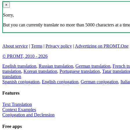
×
Sorry,
But you can currently translate no more than 5000 characters at a time
About service
|
Terms
|
Privacy policy
|
Advertizing on PROMT.One
© PROMT, 2010 - 2026
English translation
,
Russian translation
,
German translation
,
French tr
translation
,
Korean translation
,
Portuguese translation
,
Tatar translatio
translation
Spanish conjugation
,
English conjugation
,
German conjugation
,
Itali
Features
Text Translation
Context Examples
Conjugation and Declension
Free apps