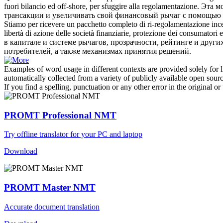
fuori bilancio ed off-shore, per sfuggire alla regolamentazione.
Эта м
трансакции и увеличивать свой финансовый
рычаг
с помощью 
Stiamo per ricevere un pacchetto completo di ri-regolamentazione incen
libertà di azione delle società finanziarie, protezione dei consumatori 
в капитале и системе
рычагов
, прозрачности, рейтинге и друг
потребителей, а также механизмах принятия решений.
Examples of word usage in different contexts are provided solely for l
automatically collected from a variety of publicly available open sour
If you find a spelling, punctuation or any other error in the original o
PROMT Professional NMT
Try offline translator for your PC and laptop
Download
PROMT Master NMT
Accurate document translation