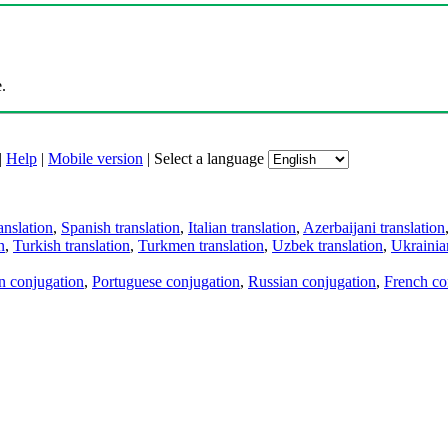
.
|
Help
|
Mobile version
|
Select a language
anslation
,
Spanish translation
,
Italian translation
,
Azerbaijani translation
n
,
Turkish translation
,
Turkmen translation
,
Uzbek translation
,
Ukrainian
an conjugation
,
Portuguese conjugation
,
Russian conjugation
,
French co