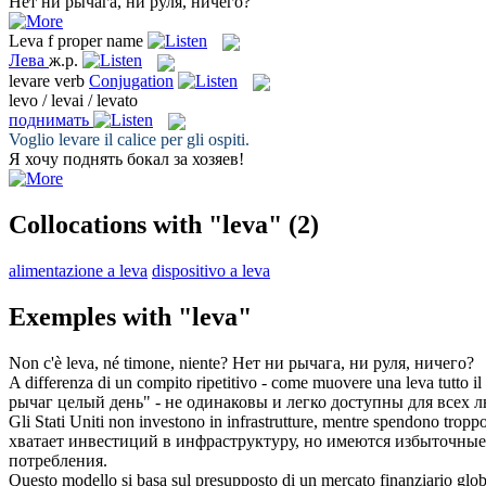
Нет ни
рычага
, ни руля, ничего?
Leva
f
proper name
Лева
ж.р.
levare
verb
Conjugation
levo / levai / levato
поднимать
Voglio
levare
il calice per gli ospiti.
Я хочу
поднять
бокал за хозяев!
Collocations with "leva"
(2)
alimentazione a leva
dispositivo a leva
Exemples with "leva"
Non c'è
leva
, né timone, niente?
Нет ни
рычага
, ни руля, ничего?
A differenza di un compito ripetitivo - come muovere una
leva
tutto il
рычаг
целый день" - не одинаковы и легко доступны для всех л
Gli Stati Uniti non investono in infrastrutture, mentre spendono tropp
хватает инвестиций в инфраструктуру, но имеются избыточны
потребления.
Questo modello si basa sul presupposto di un mercato finanziario globale