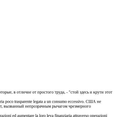
оторые, в отличие от простого труда, - "стой здесь и крути этот
ria poco trasparente legata a un consumo eccessivo.
США не
ат, вызванный непрозрачным
рычагом
чрезмерного
perazioni ed aumentare la loro
leva
finanziaria attraverso operazioni