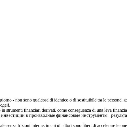
 giorno - non sono qualcosa di identico o di sostituibile tra le persone.
к
юдей.
o in strumenti finanziari derivati, come conseguenza di una
leva
finanzia
е инвестиции в производные финансовые инструменты - результ
 senza frizioni interne, in cui gli attori sono liberi di accelerare le o