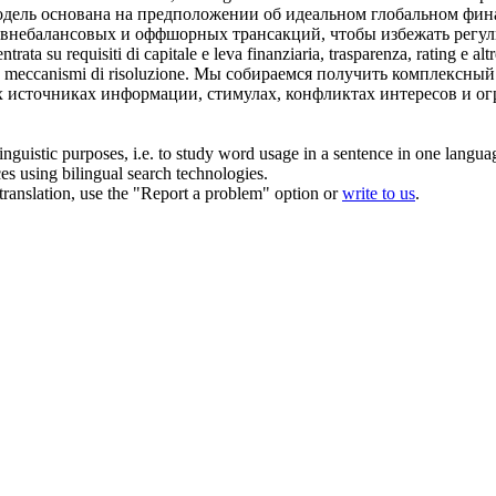
одель основана на предположении об идеальном глобальном фина
внебалансовых и оффшорных трансакций, чтобы избежать регул
trata su requisiti di capitale e
leva
finanziaria, trasparenza, rating e altr
e meccanismi di risoluzione.
Мы собираемся получить комплексный 
их источниках информации, стимулах, конфликтах интересов и о
inguistic purposes, i.e. to study word usage in a sentence in one langua
ces using bilingual search technologies.
r translation, use the "Report a problem" option or
write to us
.