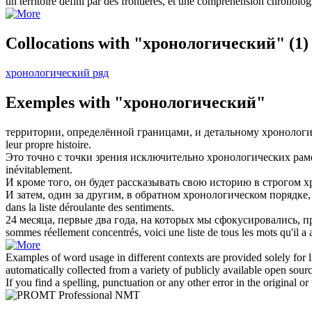
un territoire défini par des frontières, et une compréhension
chronolog
Collocations with "хронологический"
(1)
хронологический ряд
Exemples with "хронологический"
территории, определённой границами, и детальному
хронологи
leur propre histoire.
Это точно с точки зрения исключительно
хронологических
рамо
inévitablement.
И кроме того, он будет рассказывать свою историю в строгом
х
И затем, один за другим, в обратном
хронологическом
порядке,
dans la liste déroulante des sentiments.
24 месяца, первые два года, на которых мы сфокусировались, 
sommes réellement concentrés, voici une liste de tous les mots qu'il a 
Examples of word usage in different contexts are provided solely for l
automatically collected from a variety of publicly available open sour
If you find a spelling, punctuation or any other error in the original o