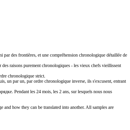
fini par des frontières, et une compréhension
chronologique
détaillée de
ur des raisons purement
chronologiques
- les vieux chefs vieillissent
ordre
chronologique
strict.
uis, un par un, par ordre
chronologique
inverse, ils s'excusent, entrant
рядке.
Pendant les 24 mois, les 2 ans, sur lesquels nous nous
ge and how they can be translated into another. All samples are