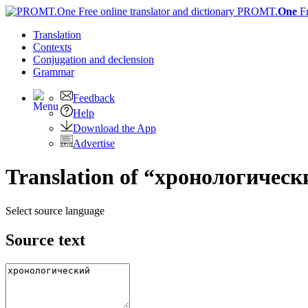
PROMT.
One
F
Translation
Contexts
Conjugation
and declension
Grammar
Feedback
Help
Download the App
Advertise
Translation of “хронологическ
Select source language
Source text