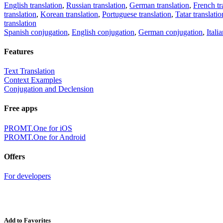
English translation
,
Russian translation
,
German translation
,
French tr
translation
,
Korean translation
,
Portuguese translation
,
Tatar translatio
translation
Spanish conjugation
,
English conjugation
,
German conjugation
,
Itali
Features
Text Translation
Context Examples
Conjugation and Declension
Free apps
PROMT.One for iOS
PROMT.One for Android
Offers
For developers
Add to Favorites