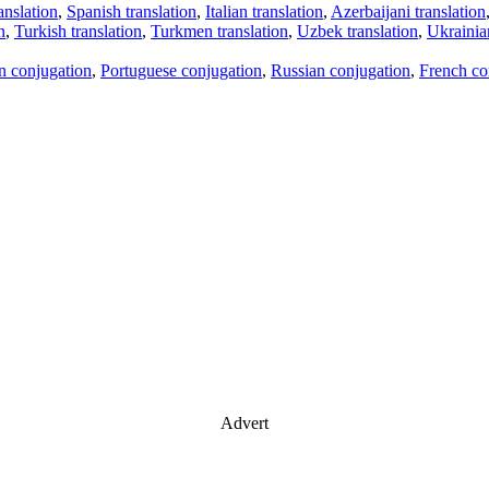
anslation
,
Spanish translation
,
Italian translation
,
Azerbaijani translation
n
,
Turkish translation
,
Turkmen translation
,
Uzbek translation
,
Ukrainian
an conjugation
,
Portuguese conjugation
,
Russian conjugation
,
French co
Advert