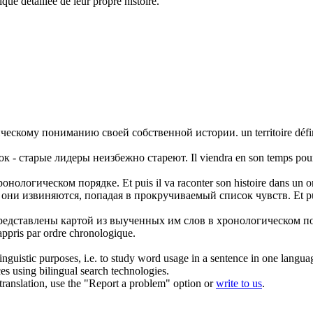
ique
détaillée de leur propre histoire.
ческому
пониманию своей собственной истории.
un territoire dé
к - старые лидеры неизбежно стареют.
Il viendra en son temps po
ронологическом
порядке.
Et puis il va raconter son histoire dans un 
 они извиняются, попадая в прокручиваемый список чувств.
Et p
представлены картой из выученных им слов в
хронологическом
по
appris par ordre
chronologique
.
inguistic purposes, i.e. to study word usage in a sentence in one langua
ces using bilingual search technologies.
r translation, use the "Report a problem" option or
write to us
.