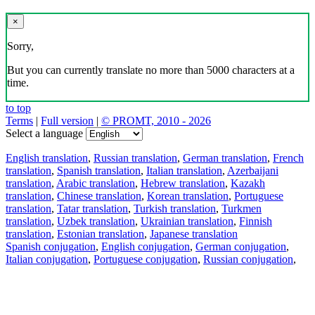
×
Sorry,
But you can currently translate no more than 5000 characters at a
time.
to top
Terms
|
Full version
|
© PROMT, 2010 - 2026
Select a language
English translation
,
Russian translation
,
German translation
,
French
translation
,
Spanish translation
,
Italian translation
,
Azerbaijani
translation
,
Arabic translation
,
Hebrew translation
,
Kazakh
translation
,
Chinese translation
,
Korean translation
,
Portuguese
translation
,
Tatar translation
,
Turkish translation
,
Turkmen
translation
,
Uzbek translation
,
Ukrainian translation
,
Finnish
translation
,
Estonian translation
,
Japanese translation
Spanish conjugation
,
English conjugation
,
German conjugation
,
Italian conjugation
,
Portuguese conjugation
,
Russian conjugation
,
French conjugation
.
Features