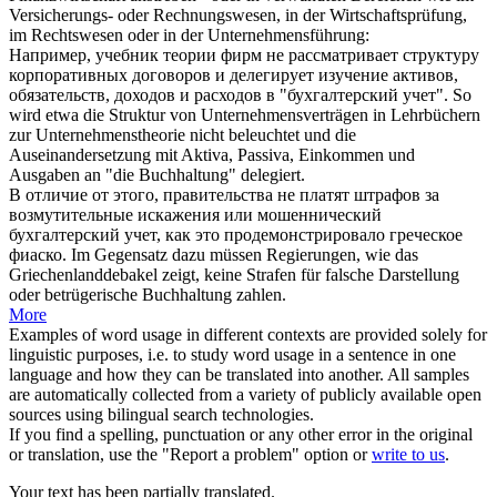
Versicherungs- oder
Rechnungswesen
, in der Wirtschaftsprüfung,
im Rechtswesen oder in der Unternehmensführung:
Например, учебник теории фирм не рассматривает структуру
корпоративных договоров и делегирует изучение активов,
обязательств, доходов и расходов в "
бухгалтерский учет
".
So
wird etwa die Struktur von Unternehmensverträgen in Lehrbüchern
zur Unternehmenstheorie nicht beleuchtet und die
Auseinandersetzung mit Aktiva, Passiva, Einkommen und
Ausgaben an "die
Buchhaltung
" delegiert.
В отличие от этого, правительства не платят штрафов за
возмутительные искажения или мошеннический
бухгалтерский учет
, как это продемонстрировало греческое
фиаско.
Im Gegensatz dazu müssen Regierungen, wie das
Griechenlanddebakel zeigt, keine Strafen für falsche Darstellung
oder betrügerische
Buchhaltung
zahlen.
More
Examples of word usage in different contexts are provided solely for
linguistic purposes, i.e. to study word usage in a sentence in one
language and how they can be translated into another. All samples
are automatically collected from a variety of publicly available open
sources using bilingual search technologies.
If you find a spelling, punctuation or any other error in the original
or translation, use the "Report a problem" option or
write to us
.
Your text has been partially translated.