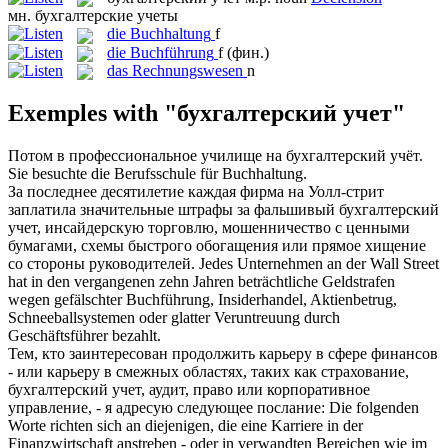
мн.
бухгалтерские учеты
die
Buchhaltung
f
die
Buchführung
f
(фин.)
das
Rechnungswesen
n
Exemples with "бухгалтерский учет"
Потом в профессиональное училище на
бухгалтерский учёт
.
Sie besuchte die Berufsschule für
Buchhaltung
.
За последнее десятилетие каждая фирма на Уолл-стрит
заплатила значительные штрафы за фальшивый
бухгалтерский
учет
, инсайдерскую торговлю, мошенничество с ценными
бумагами, схемы быстрого обогащения или прямое хищение
со стороны руководителей.
Jedes Unternehmen an der Wall Street
hat in den vergangenen zehn Jahren beträchtliche Geldstrafen
wegen gefälschter
Buchführung
, Insiderhandel, Aktienbetrug,
Schneeballsystemen oder glatter Veruntreuung durch
Geschäftsführer bezahlt.
Тем, кто заинтересован продолжить карьеру в сфере финансов
- или карьеру в смежных областях, таких как страхование,
бухгалтерский учет
, аудит, право или корпоративное
управление, - я адресую следующее послание:
Die folgenden
Worte richten sich an diejenigen, die eine Karriere in der
Finanzwirtschaft anstreben - oder in verwandten Bereichen wie im