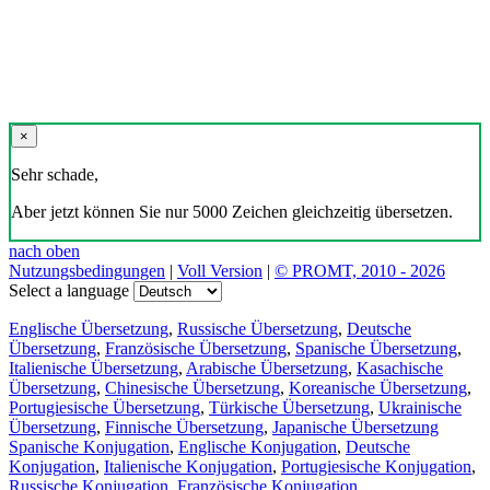
×
Sehr schade,
Aber jetzt können Sie nur 5000 Zeichen gleichzeitig übersetzen.
nach oben
Nutzungsbedingungen
|
Voll Version
|
© PROMT, 2010 - 2026
Select a language
Englische Übersetzung
,
Russische Übersetzung
,
Deutsche
Übersetzung
,
Französische Übersetzung
,
Spanische Übersetzung
,
Italienische Übersetzung
,
Arabische Übersetzung
,
Kasachische
Übersetzung
,
Chinesische Übersetzung
,
Koreanische Übersetzung
,
Portugiesische Übersetzung
,
Türkische Übersetzung
,
Ukrainische
Übersetzung
,
Finnische Übersetzung
,
Japanische Übersetzung
Spanische Konjugation
,
Englische Konjugation
,
Deutsche
Konjugation
,
Italienische Konjugation
,
Portugiesische Konjugation
,
Russische Konjugation
,
Französische Konjugation
.