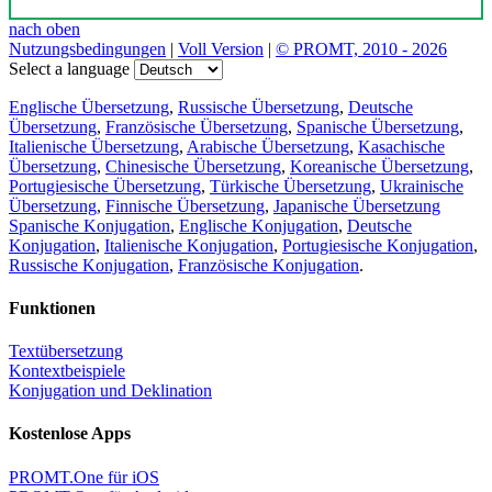
nach oben
Nutzungsbedingungen
|
Voll Version
|
© PROMT, 2010 - 2026
Select a language
Englische Übersetzung
,
Russische Übersetzung
,
Deutsche
Übersetzung
,
Französische Übersetzung
,
Spanische Übersetzung
,
Italienische Übersetzung
,
Arabische Übersetzung
,
Kasachische
Übersetzung
,
Chinesische Übersetzung
,
Koreanische Übersetzung
,
Portugiesische Übersetzung
,
Türkische Übersetzung
,
Ukrainische
Übersetzung
,
Finnische Übersetzung
,
Japanische Übersetzung
Spanische Konjugation
,
Englische Konjugation
,
Deutsche
Konjugation
,
Italienische Konjugation
,
Portugiesische Konjugation
,
Russische Konjugation
,
Französische Konjugation
.
Funktionen
Textübersetzung
Kontextbeispiele
Konjugation und Deklination
Kostenlose Apps
PROMT.One für iOS