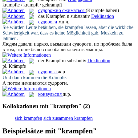
krampfte / krampft / gekrampft
судорожно сжиматься
(Krämpfe haben)
das
Krampfen
n
substantiv
Deklination
судороги
мн.ч.
Sie würden Leute betäuben, sie
krampfen
lassen, aber die wirkliche
Schwierigkeit war, dass es keine Möglichkeit gab, Muskeln zu
lähmen.
Людям давали наркоз, вызывали
судороги
, но проблема была
в том, что не было способа выключить мышцы.
der
Krampf
m
substantiv
Deklination
pl.
Krämpfe
судорога
ж.р.
Und dann kommen die
Krämpfe
.
А потом начинаются
судороги
.
конвульсия
ж.р.
Kollokationen mit "krampfen"
(2)
sich krampfen
sich zusammen krampfen
Beispielsätze mit "krampfen"