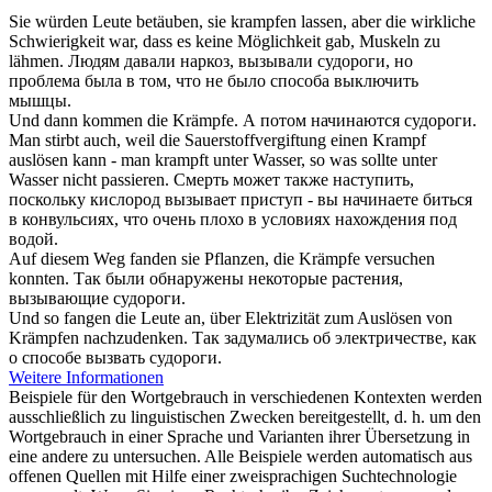
Sie würden Leute betäuben, sie
krampfen
lassen, aber die wirkliche
Schwierigkeit war, dass es keine Möglichkeit gab, Muskeln zu
lähmen.
Людям давали наркоз, вызывали
судороги
, но
проблема была в том, что не было способа выключить
мышцы.
Und dann kommen die
Krämpfe
.
А потом начинаются
судороги
.
Man stirbt auch, weil die Sauerstoffvergiftung einen
Krampf
auslösen kann - man krampft unter Wasser, so was sollte unter
Wasser nicht passieren.
Смерть может также наступить,
поскольку кислород вызывает приступ - вы начинаете биться
в
конвульсиях
, что очень плохо в условиях нахождения под
водой.
Auf diesem Weg fanden sie Pflanzen, die
Krämpfe
versuchen
konnten.
Так были обнаружены некоторые растения,
вызывающие
судороги
.
Und so fangen die Leute an, über Elektrizität zum Auslösen von
Krämpfen
nachzudenken.
Так задумались об электричестве, как
о способе вызвать
судороги
.
Weitere Informationen
Beispiele für den Wortgebrauch in verschiedenen Kontexten werden
ausschließlich zu linguistischen Zwecken bereitgestellt, d. h. um den
Wortgebrauch in einer Sprache und Varianten ihrer Übersetzung in
eine andere zu untersuchen. Alle Beispiele werden automatisch aus
offenen Quellen mit Hilfe einer zweisprachigen Suchtechnologie