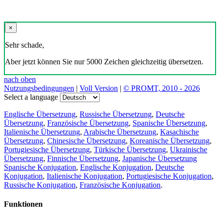
×
Sehr schade,
Aber jetzt können Sie nur 5000 Zeichen gleichzeitig übersetzen.
nach oben
Nutzungsbedingungen
|
Voll Version
|
© PROMT, 2010 - 2026
Select a language
Englische Übersetzung
,
Russische Übersetzung
,
Deutsche
Übersetzung
,
Französische Übersetzung
,
Spanische Übersetzung
,
Italienische Übersetzung
,
Arabische Übersetzung
,
Kasachische
Übersetzung
,
Chinesische Übersetzung
,
Koreanische Übersetzung
,
Portugiesische Übersetzung
,
Türkische Übersetzung
,
Ukrainische
Übersetzung
,
Finnische Übersetzung
,
Japanische Übersetzung
Spanische Konjugation
,
Englische Konjugation
,
Deutsche
Konjugation
,
Italienische Konjugation
,
Portugiesische Konjugation
,
Russische Konjugation
,
Französische Konjugation
.
Funktionen