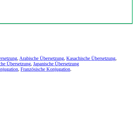
ersetzung
,
Arabische Übersetzung
,
Kasachische Übersetzung
,
che Übersetzung
,
Japanische Übersetzung
njugation
,
Französische Konjugation
.