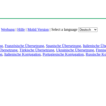
|
Werbung
|
Hilfe
|
Mobil Version
|
Select a language
ng
,
Französische Übersetzung
,
Spanische Übersetzung
,
Italienische Üb
Übersetzung
,
Türkische Übersetzung
,
Ukrainische Übersetzung
,
Finnis
on
,
Italienische Konjugation
,
Portugiesische Konjugation
,
Russische Ko