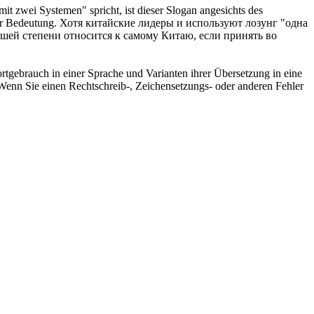
 zwei Systemen" spricht, ist dieser Slogan angesichts des
er Bedeutung.
Хотя китайские лидеры и используют лозунг "одна
льшей степени относится к самому Китаю, если принять во
rtgebrauch in einer Sprache und Varianten ihrer Übersetzung in eine
Wenn Sie einen Rechtschreib-, Zeichensetzungs- oder anderen Fehler