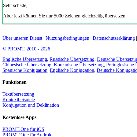
Sehr schade,
Aber jetzt können Sie nur 5000 Zeichen gleichzeitig übersetzen.
Über unseren Dienst
|
Nutzungsbedingungen
|
Datenschutzerklärung
© PROMT, 2010 - 2026
Englische Übersetzung
,
Russische Übersetzung
,
Deutsche Übersetzu
Chinesische Übersetzung
,
Koreanische Übersetzung
,
Portugiesische 
Spanische Konjugation
,
Englische Konjugation
,
Deutsche Konjugati
Funktionen
Textübersetzung
Kontextbeispiele
Konjugation und Deklination
Kostenlose Apps
PROMT.One für iOS
PROMT.One für Android