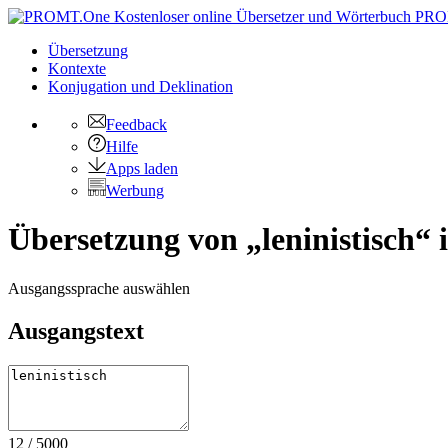
PRO
Übersetzung
Kontexte
Konjugation
und Deklination
Feedback
Hilfe
Apps laden
Werbung
Übersetzung von „leninistisch“ 
Ausgangssprache auswählen
Ausgangstext
12
/
5000