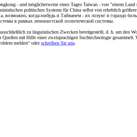
ngkong - und möglicherweise eines Tages Taiwan - von "einem Land mit
eninistischen
politischen Systems für China selbst von erheblich größer
 а, возможно, когда-нибудь и Тайванем - их лозунг в гораздо бо
истемы в рамках
ленинистской
политической системы.
schließlich zu linguistischen Zwecken bereitgestellt, d. h. um den Wo
en Quellen mit Hilfe einer zweisprachigen Suchtechnologie gesammelt. 
„Problem melden“ oder
schreiben Sie uns
.